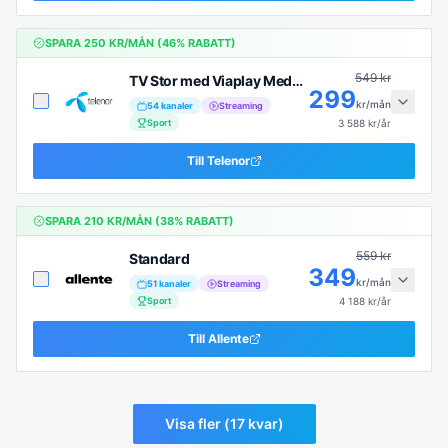
SPARA
250
KR/MÅN (
46
% RABATT)
549
kr
TV Stor med Viaplay Medium
299
kr/mån
54
kanaler
Streaming
Sport
3 588
kr/år
Till
Telenor
SPARA
210
KR/MÅN (
38
% RABATT)
559
kr
Standard
349
kr/mån
51
kanaler
Streaming
Sport
4 188
kr/år
Till
Allente
Visa fler (
17
kvar)