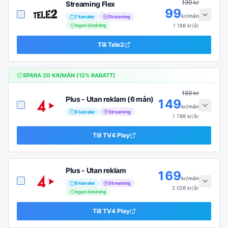
199
kr
Streaming Flex
99
kr/mån
7
kanaler
Streaming
Ingen bindning
1 188
kr/år
Till
Tele2
SPARA
20
KR/MÅN (
12
% RABATT)
169
kr
Plus - Utan reklam (6 mån)
149
kr/mån
9
kanaler
Streaming
1 788
kr/år
Till
TV4 Play
Plus - Utan reklam
169
kr/mån
9
kanaler
Streaming
2 028
kr/år
Ingen bindning
Till
TV4 Play