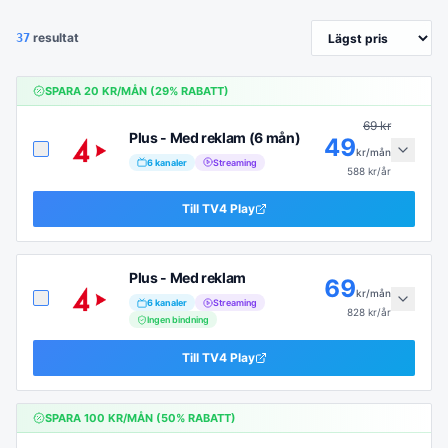
resultat
37
SPARA
20
KR/MÅN (
29
% RABATT)
69
kr
Plus - Med reklam (6 mån)
49
kr/mån
6
kanaler
Streaming
588
kr/år
Till
TV4 Play
Plus - Med reklam
69
kr/mån
6
kanaler
Streaming
828
kr/år
Ingen bindning
Till
TV4 Play
SPARA
100
KR/MÅN (
50
% RABATT)