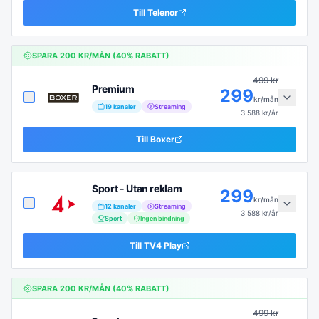
Till
Telenor
SPARA
200
KR/MÅN (
40
% RABATT)
499
kr
Premium
299
kr/mån
19
kanaler
Streaming
3 588
kr/år
Till
Boxer
Sport - Utan reklam
299
kr/mån
12
kanaler
Streaming
3 588
kr/år
Sport
Ingen bindning
Till
TV4 Play
SPARA
200
KR/MÅN (
40
% RABATT)
499
kr