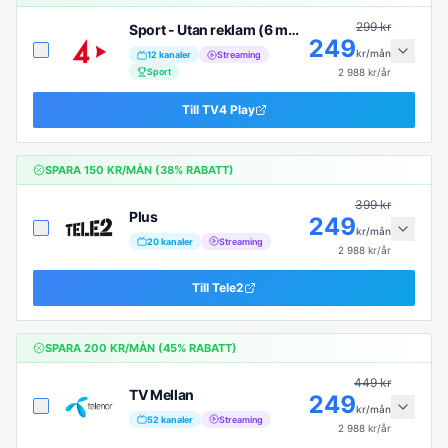
299
kr
Sport - Utan reklam (6 mån)
249
kr/mån
12
kanaler
Streaming
Sport
2 988
kr/år
Till
TV4 Play
SPARA
150
KR/MÅN (
38
% RABATT)
399
kr
Plus
249
kr/mån
20
kanaler
Streaming
2 988
kr/år
Till
Tele2
SPARA
200
KR/MÅN (
45
% RABATT)
449
kr
TV Mellan
249
kr/mån
52
kanaler
Streaming
2 988
kr/år