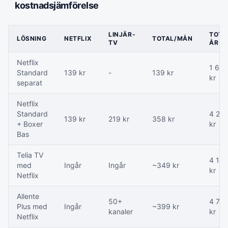
kostnadsjämförelse
LINJÄR-
TOTA
LÖSNING
NETFLIX
TOTAL/MÅN
TV
ÅR
Netflix
1 66
Standard
139 kr
-
139 kr
kr
separat
Netflix
Standard
4 29
139 kr
219 kr
358 kr
+ Boxer
kr
Bas
Telia TV
4 18
med
Ingår
Ingår
~349 kr
kr
Netflix
Allente
50+
4 78
Plus med
Ingår
~399 kr
kanaler
kr
Netflix