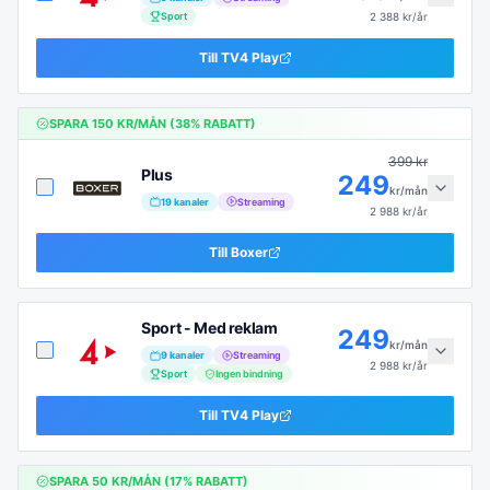
Sport
2 388
kr/år
Till
TV4 Play
SPARA
150
KR/MÅN (
38
% RABATT)
399
kr
Plus
249
kr/mån
19
kanaler
Streaming
2 988
kr/år
Till
Boxer
Sport - Med reklam
249
kr/mån
9
kanaler
Streaming
2 988
kr/år
Sport
Ingen bindning
Till
TV4 Play
SPARA
50
KR/MÅN (
17
% RABATT)