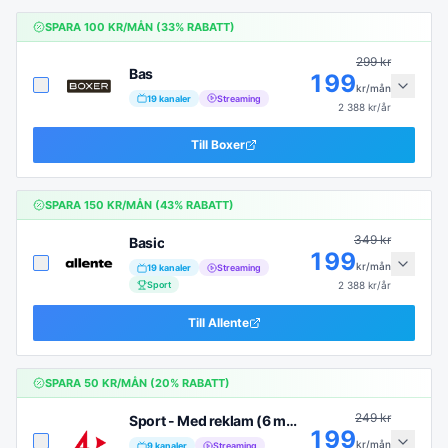
SPARA
100
KR/MÅN (
33
% RABATT)
299
kr
Bas
199
kr/mån
19
kanaler
Streaming
2 388
kr/år
Till
Boxer
SPARA
150
KR/MÅN (
43
% RABATT)
349
kr
Basic
199
kr/mån
19
kanaler
Streaming
Sport
2 388
kr/år
Till
Allente
SPARA
50
KR/MÅN (
20
% RABATT)
249
kr
Sport - Med reklam (6 mån)
199
kr/mån
9
kanaler
Streaming