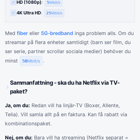
HD (1080p)
:
5
Mbit/s
4K Ultra HD
:
25
Mbit/s
Med
fiber
eller
5G-bredband
inga problem alls. Om du
streamar på flera enheter samtidigt (barn ser film, du
ser serie, partner scrollar sociala medier) behöver du
minst
.
50
Mbit/s
Sammanfattning - ska du ha Netflix via TV-
paket?
Ja, om du:
Redan vill ha linjär-TV (Boxer, Allente,
Telia). Vill samla allt på en faktura. Kan få rabatt via
kombinationspaket.
Nej, om du:
Bara vill ha streaming (Netflix separat =