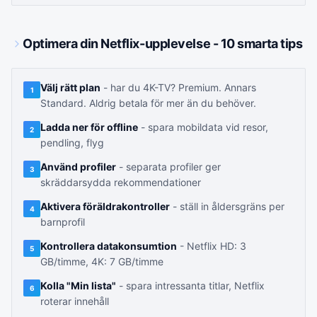
Optimera din Netflix-upplevelse - 10 smarta tips
Välj rätt plan
- har du 4K-TV? Premium. Annars
1
Standard. Aldrig betala för mer än du behöver.
Ladda ner för offline
- spara mobildata vid resor,
2
pendling, flyg
Använd profiler
- separata profiler ger
3
skräddarsydda rekommendationer
Aktivera föräldrakontroller
- ställ in åldersgräns per
4
barnprofil
Kontrollera datakonsumtion
- Netflix HD: 3
5
GB/timme, 4K: 7 GB/timme
Kolla "Min lista"
- spara intressanta titlar, Netflix
6
roterar innehåll