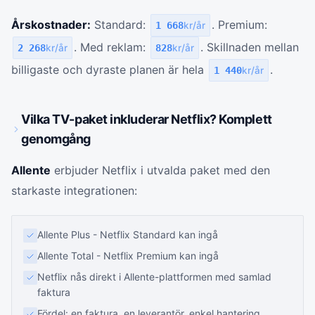
Årskostnader:
Standard:
. Premium:
1 668
kr/år
. Med reklam:
. Skillnaden mellan
2 268
kr/år
828
kr/år
billigaste och dyraste planen är hela
.
1 440
kr/år
Vilka TV-paket inkluderar Netflix? Komplett
genomgång
Allente
erbjuder Netflix i utvalda paket med den
starkaste integrationen:
Allente Plus - Netflix Standard kan ingå
Allente Total - Netflix Premium kan ingå
Netflix nås direkt i Allente-plattformen med samlad
faktura
Fördel: en faktura, en leverantör, enkel hantering