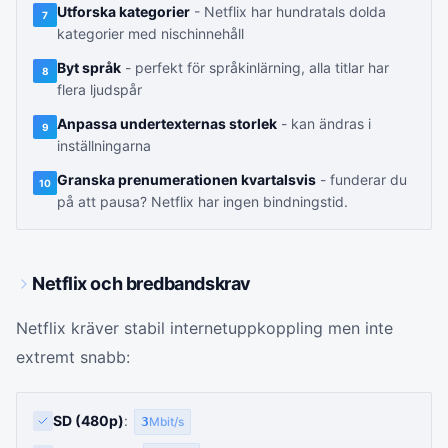
Utforska kategorier
- Netflix har hundratals dolda
7
kategorier med nischinnehåll
Byt språk
- perfekt för språkinlärning, alla titlar har
8
flera ljudspår
Anpassa undertexternas storlek
- kan ändras i
9
inställningarna
Granska prenumerationen kvartalsvis
- funderar du
10
på att pausa? Netflix har ingen bindningstid.
Netflix och bredbandskrav
Netflix kräver stabil internetuppkoppling men inte
extremt snabb:
SD (480p)
:
3
Mbit/s