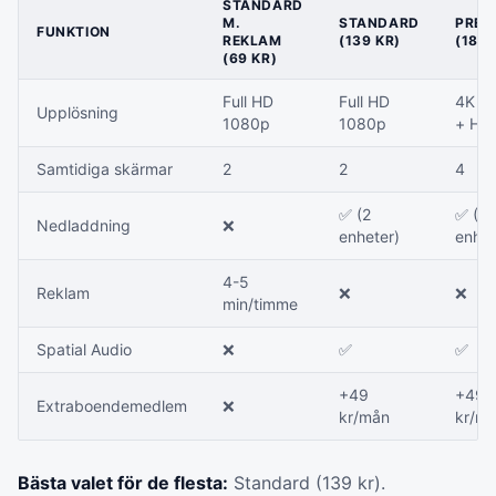
STANDARD
M.
STANDARD
PREM
FUNKTION
REKLAM
(139 KR)
(189 
(69 KR)
Full HD
Full HD
4K U
Upplösning
1080p
1080p
+ HD
Samtidiga skärmar
2
2
4
✅ (2
✅ (6
Nedladdning
❌
enheter)
enhet
4-5
Reklam
❌
❌
min/timme
Spatial Audio
❌
✅
✅
+49
+49
Extraboendemedlem
❌
kr/mån
kr/m
Bästa valet för de flesta:
Standard (139 kr).