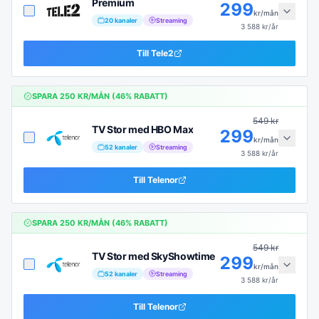
Premium
299
kr/mån
20
kanaler
Streaming
3 588
kr/år
Till
Tele2
SPARA
250
KR/MÅN (
46
% RABATT)
549
kr
TV Stor med HBO Max
299
kr/mån
52
kanaler
Streaming
3 588
kr/år
Till
Telenor
SPARA
250
KR/MÅN (
46
% RABATT)
549
kr
TV Stor med SkyShowtime
299
kr/mån
52
kanaler
Streaming
3 588
kr/år
Till
Telenor