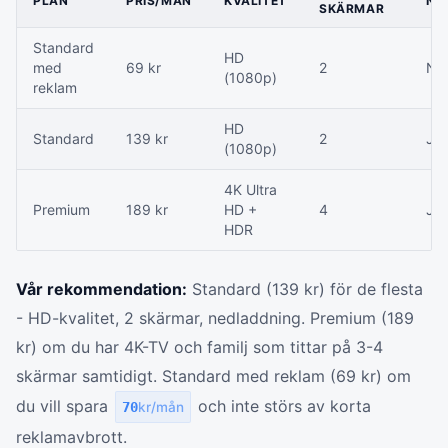
PLAN
PRIS/MÅN
KVALITET
NE
SKÄRMAR
Standard
HD
med
69 kr
2
Nej
(1080p)
reklam
HD
Standard
139 kr
2
Ja
(1080p)
4K Ultra
Premium
189 kr
HD +
4
Ja
HDR
Vår rekommendation:
Standard (139 kr) för de flesta
- HD-kvalitet, 2 skärmar, nedladdning. Premium (189
kr) om du har 4K-TV och familj som tittar på 3-4
skärmar samtidigt. Standard med reklam (69 kr) om
du vill spara
och inte störs av korta
70
kr/mån
reklamavbrott.