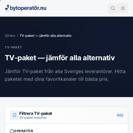
Hem
TV-paket — jämför alla alternativ
TV-PAKET
TV-paket — jämför alla alternativ
Jämför TV-paket från alla Sveriges leverantörer. Hitta
paketet med dina favoritkanaler till bästa pris.
Filtrera TV-paket
Dölj
39 paket matchar
OPERATÖR