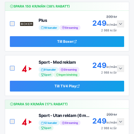
SPARA
150
KR/MÅN (
38
% RABATT)
399
kr
Plus
249
kr/mån
19
kanaler
Streaming
2 988
kr/år
Till
Boxer
Sport - Med reklam
249
kr/mån
9
kanaler
Streaming
2 988
kr/år
Sport
Ingen bindning
Till
TV4 Play
SPARA
50
KR/MÅN (
17
% RABATT)
299
kr
Sport - Utan reklam (6 mån)
249
kr/mån
12
kanaler
Streaming
Sport
2 988
kr/år