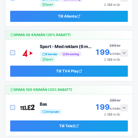
Sport
2 388
kr/år
Till
Allente
SPARA
50
KR/MÅN (
20
% RABATT)
249
kr
Sport - Med reklam (6 mån)
199
kr/mån
9
kanaler
Streaming
Sport
2 388
kr/år
Till
TV4 Play
SPARA
100
KR/MÅN (
33
% RABATT)
299
kr
Bas
199
kr/mån
20
kanaler
2 388
kr/år
Till
Tele2