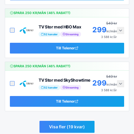
SPARA
250
KR/MÅN (
46
% RABATT)
549
kr
TV Stor med HBO Max
299
kr/mån
52
kanaler
Streaming
3 588
kr/år
Till
Telenor
SPARA
250
KR/MÅN (
46
% RABATT)
549
kr
TV Stor med SkyShowtime
299
kr/mån
52
kanaler
Streaming
3 588
kr/år
Till
Telenor
Visa fler (
19
kvar)