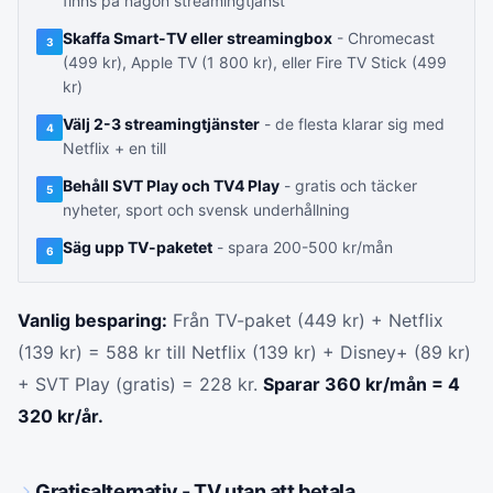
finns på någon streamingtjänst
Skaffa Smart-TV eller streamingbox
- Chromecast
3
(499 kr), Apple TV (1 800 kr), eller Fire TV Stick (499
kr)
Välj 2-3 streamingtjänster
- de flesta klarar sig med
4
Netflix + en till
Behåll SVT Play och TV4 Play
- gratis och täcker
5
nyheter, sport och svensk underhållning
Säg upp TV-paketet
- spara 200-500 kr/mån
6
Vanlig besparing:
Från TV-paket (449 kr) + Netflix
(139 kr) = 588 kr till Netflix (139 kr) + Disney+ (89 kr)
+ SVT Play (gratis) = 228 kr.
Sparar 360 kr/mån = 4
320 kr/år.
Gratisalternativ - TV utan att betala