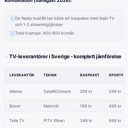
Kombination (vanligast 2026):
De flesta hushåll har både ett baspaket med linjär-TV
och 1-2 streamingtjänster
Total kostnad: 400-800 kr/mån
TV-leverantörer i Sverige - komplett jämförelse
LEVERANTÖR
TEKNIK
BASPAKET
SPORTPA
Allente
Satellit/Stream
299 kr
599 kr
Boxer
Marknät
199 kr
499 kr
Telia TV
IPTV (fiber)
349 kr
699 kr