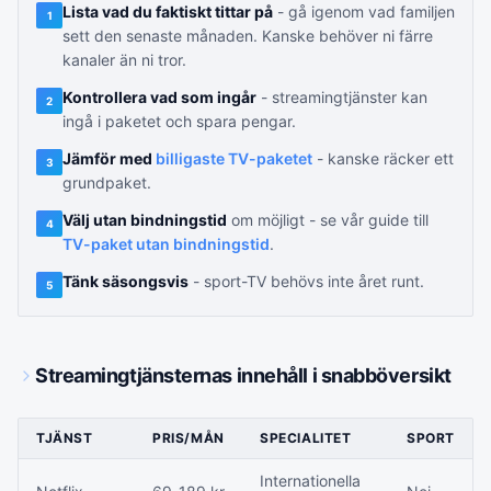
Lista vad du faktiskt tittar på
- gå igenom vad familjen
1
sett den senaste månaden. Kanske behöver ni färre
kanaler än ni tror.
Kontrollera vad som ingår
- streamingtjänster kan
2
ingå i paketet och spara pengar.
Jämför med
billigaste TV-paketet
- kanske räcker ett
3
grundpaket.
Välj utan bindningstid
om möjligt - se vår guide till
4
TV-paket utan bindningstid
.
Tänk säsongsvis
- sport-TV behövs inte året runt.
5
Streamingtjänsternas innehåll i snabböversikt
TJÄNST
PRIS/MÅN
SPECIALITET
SPORT
Internationella