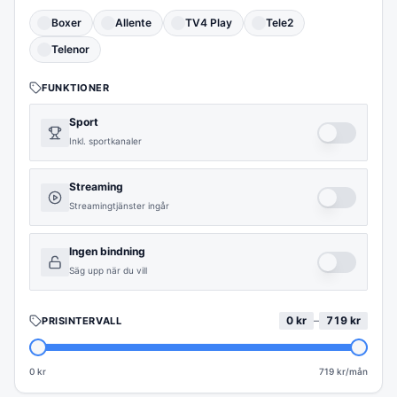
Boxer
Allente
TV4 Play
Tele2
Telenor
FUNKTIONER
Sport
Inkl. sportkanaler
Streaming
Streamingtjänster ingår
Ingen bindning
Säg upp när du vill
0
kr
–
719
kr
PRISINTERVALL
0 kr
719
kr/mån