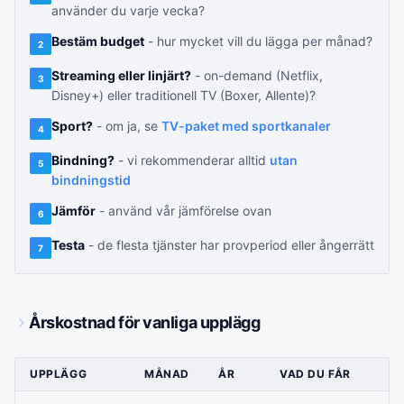
använder du varje vecka?
Bestäm budget
- hur mycket vill du lägga per månad?
2
Streaming eller linjärt?
- on-demand (Netflix,
3
Disney+) eller traditionell TV (Boxer, Allente)?
Sport?
- om ja, se
TV-paket med sportkanaler
4
Bindning?
- vi rekommenderar alltid
utan
5
bindningstid
Jämför
- använd vår jämförelse ovan
6
Testa
- de flesta tjänster har provperiod eller ångerrätt
7
Årskostnad för vanliga upplägg
UPPLÄGG
MÅNAD
ÅR
VAD DU FÅR