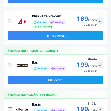
Plus - Utan reklam
169
kr/mån
9
kanaler
Streaming
2 028
kr/år
Ingen bindning
Till
TV4 Play
SPARA
100
KR/MÅN (
33
% RABATT)
299
kr
Bas
199
kr/mån
19
kanaler
Streaming
2 388
kr/år
Till
Boxer
SPARA
150
KR/MÅN (
43
% RABATT)
349
kr
Basic
199
kr/mån
19
kanaler
Streaming