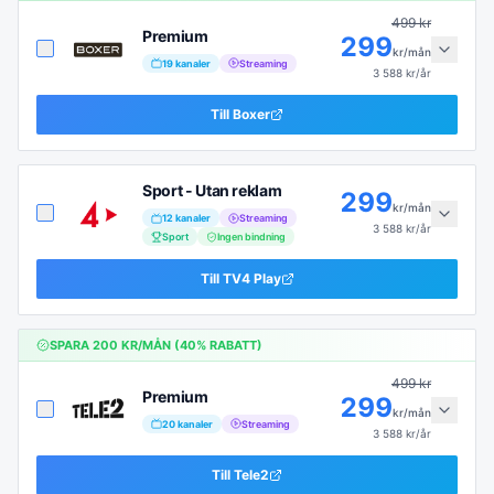
499
kr
Premium
299
kr/mån
19
kanaler
Streaming
3 588
kr/år
Till
Boxer
Sport - Utan reklam
299
kr/mån
12
kanaler
Streaming
3 588
kr/år
Sport
Ingen bindning
Till
TV4 Play
SPARA
200
KR/MÅN (
40
% RABATT)
499
kr
Premium
299
kr/mån
20
kanaler
Streaming
3 588
kr/år
Till
Tele2