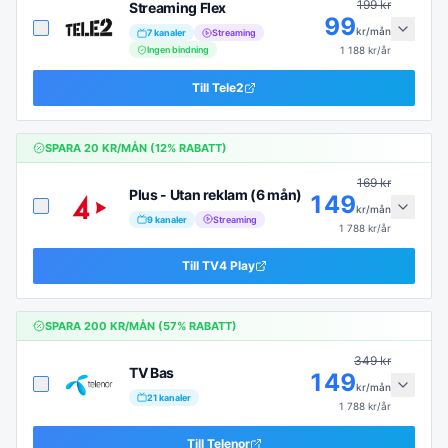
199
kr
Streaming Flex
99
kr/mån
7
kanaler
Streaming
Ingen bindning
1 188
kr/år
Till
Tele2
SPARA
20
KR/MÅN (
12
% RABATT)
169
kr
Plus - Utan reklam (6 mån)
149
kr/mån
9
kanaler
Streaming
1 788
kr/år
Till
TV4 Play
SPARA
200
KR/MÅN (
57
% RABATT)
349
kr
TV Bas
149
kr/mån
21
kanaler
1 788
kr/år
Till
Telenor