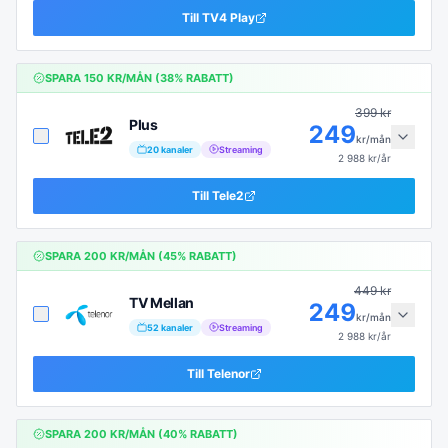
Till
TV4 Play
SPARA
150
KR/MÅN (
38
% RABATT)
399
kr
Plus
249
kr/mån
20
kanaler
Streaming
2 988
kr/år
Till
Tele2
SPARA
200
KR/MÅN (
45
% RABATT)
449
kr
TV Mellan
249
kr/mån
52
kanaler
Streaming
2 988
kr/år
Till
Telenor
SPARA
200
KR/MÅN (
40
% RABATT)