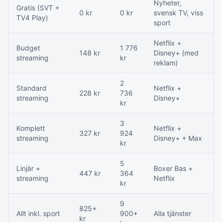
Nyheter,
Gratis (SVT +
0 kr
0 kr
svensk TV, viss
TV4 Play)
sport
Netflix +
Budget
1 776
148 kr
Disney+ (med
streaming
kr
reklam)
2
Standard
Netflix +
228 kr
736
streaming
Disney+
kr
3
Komplett
Netflix +
327 kr
924
streaming
Disney+ + Max
kr
5
Linjär +
Boxer Bas +
447 kr
364
streaming
Netflix
kr
9
825+
Allt inkl. sport
900+
Alla tjänster
kr