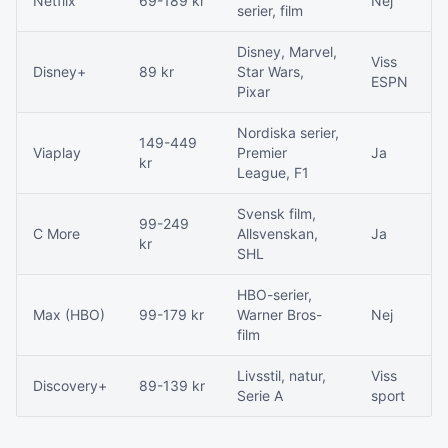
Netflix
69-189 kr
Nej
serier, film
Disney, Marvel,
Viss
Disney+
89 kr
Star Wars,
ESPN
Pixar
Nordiska serier,
149-449
Viaplay
Premier
Ja
kr
League, F1
Svensk film,
99-249
C More
Allsvenskan,
Ja
kr
SHL
HBO-serier,
Max (HBO)
99-179 kr
Warner Bros-
Nej
film
Livsstil, natur,
Viss
Discovery+
89-139 kr
Serie A
sport