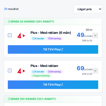
resultat
39
SPARA
20
KR/MÅN (
29
% RABATT)
69
kr
Plus - Med reklam (6 mån)
49
kr/mån
6
kanaler
Streaming
588
kr/år
Till
TV4 Play
Plus - Med reklam
69
kr/mån
6
kanaler
Streaming
828
kr/år
Ingen bindning
Till
TV4 Play
SPARA
100
KR/MÅN (
50
% RABATT)