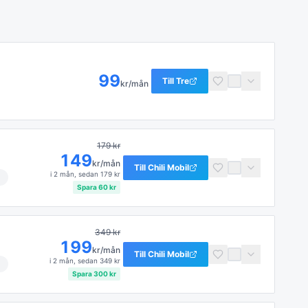
99
Till
Tre
kr/mån
179
kr
149
kr/mån
Till
Chili Mobil
i
2 mån
, sedan
179
kr
Spara
60
kr
349
kr
199
kr/mån
Till
Chili Mobil
i
2 mån
, sedan
349
kr
Spara
300
kr