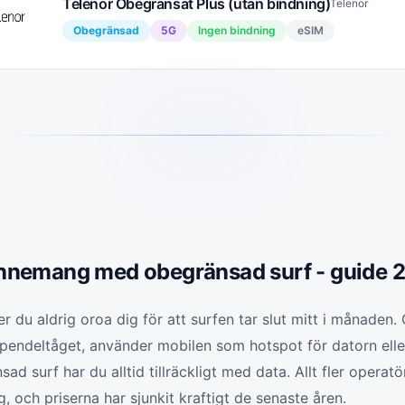
Telenor Obegränsat Plus (utan bindning)
Telenor
Obegränsad
5G
Ingen bindning
eSIM
nnemang med obegränsad surf - guide 
r du aldrig oroa dig för att surfen tar slut mitt i månaden
pendeltåget, använder mobilen som hotspot för datorn eller
sad surf har du alltid tillräckligt med data. Allt fler operat
 och priserna har sjunkit kraftigt de senaste åren.