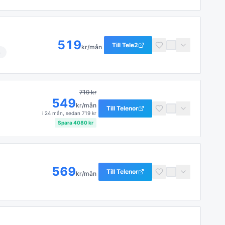
519
Till
Tele2
kr/mån
B
719
kr
549
kr/mån
Till
Telenor
i
24 mån
, sedan
719
kr
Spara
4080
kr
569
Till
Telenor
kr/mån