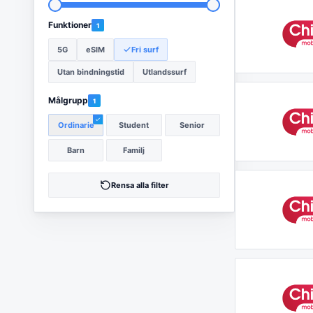
Funktioner
1
5G
eSIM
Fri surf
Utan bindningstid
Utlandssurf
Målgrupp
1
Ordinarie
Student
Senior
Barn
Familj
Rensa alla filter