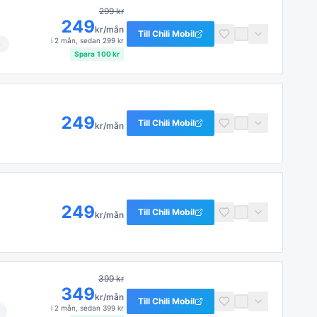
299
kr
249
kr/mån
Till
Chili Mobil
i
2 mån
, sedan
299
kr
B
Spara
100
kr
249
Till
Chili Mobil
kr/mån
249
Till
Chili Mobil
kr/mån
399
kr
349
kr/mån
Till
Chili Mobil
i
2 mån
, sedan
399
kr