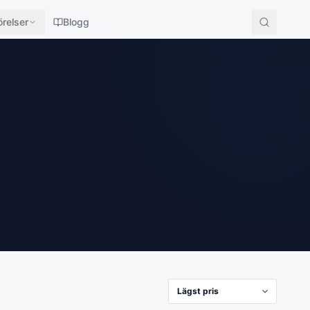
relser
Blogg