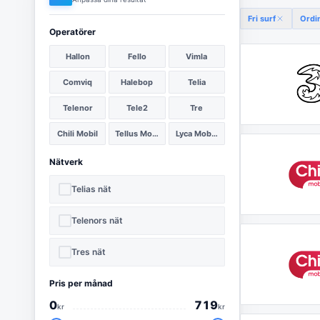
Fri surf
Ordi
Operatörer
Hallon
Fello
Vimla
Comviq
Halebop
Telia
Telenor
Tele2
Tre
Chili Mobil
Tellus Mobil
Lyca Mobile
Nätverk
Telias nät
Telenors nät
Tres nät
Pris per månad
0
719
kr
kr