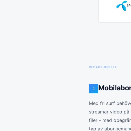
REDAKTIONELLT
Mobilabo
1
Med fri surf behöve
streamar video på 
filer - med obegrän
typ av abonnemang,