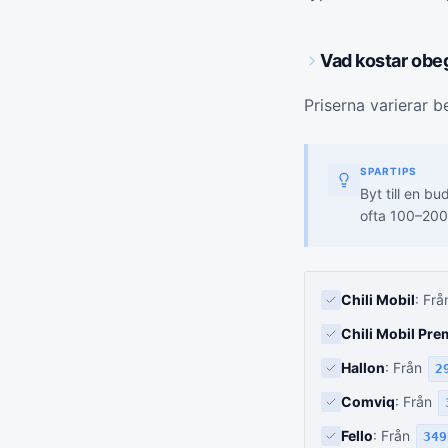
Vad kostar obe
Priserna varierar b
SPARTIPS
Byt till en b
ofta 100–200 
Chili Mobil
: Fr
Chili Mobil Pr
Hallon
: Från
2
Comviq
: Från
Fello
: Från
349