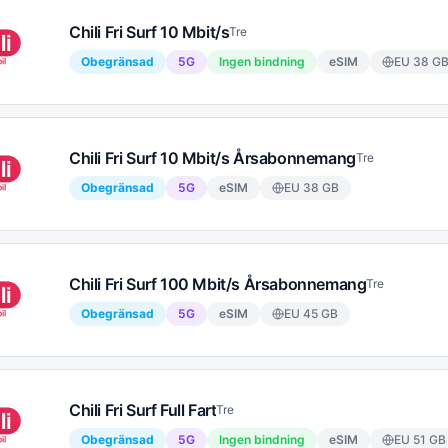
Chili Fri Surf 10 Mbit/s
Tre
Obegränsad
5G
Ingen bindning
eSIM
EU
38
G
Chili Fri Surf 10 Mbit/s Årsabonnemang
Tre
Obegränsad
5G
eSIM
EU
38
GB
Chili Fri Surf 100 Mbit/s Årsabonnemang
Tre
Obegränsad
5G
eSIM
EU
45
GB
Chili Fri Surf Full Fart
Tre
Obegränsad
5G
Ingen bindning
eSIM
EU
51
GB