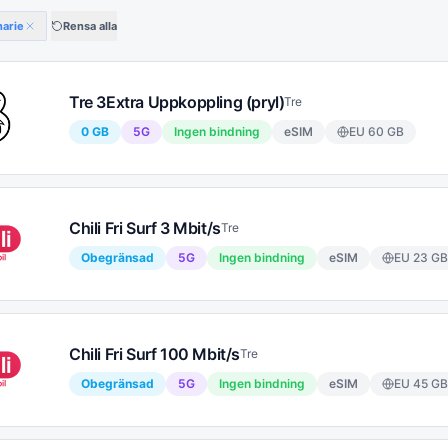
narie
Rensa alla
Tre 3Extra Uppkoppling (pryl)
Tre
0 GB
5G
Ingen bindning
eSIM
EU
60
GB
Chili Fri Surf 3 Mbit/s
Tre
Obegränsad
5G
Ingen bindning
eSIM
EU
23
GB
Chili Fri Surf 100 Mbit/s
Tre
Obegränsad
5G
Ingen bindning
eSIM
EU
45
GB