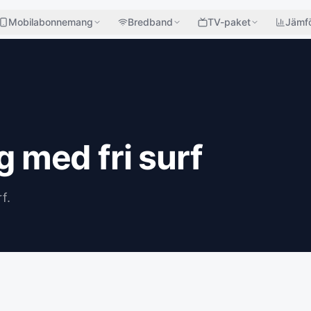
Mobilabonnemang
Bredband
TV-paket
Jämfö
med fri surf
f.