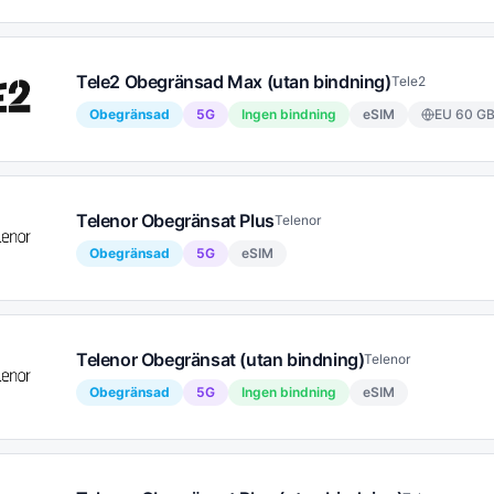
Tele2 Obegränsad Max (utan bindning)
Tele2
Obegränsad
5G
Ingen bindning
eSIM
EU
60
G
Telenor Obegränsat Plus
Telenor
Obegränsad
5G
eSIM
Telenor Obegränsat (utan bindning)
Telenor
Obegränsad
5G
Ingen bindning
eSIM