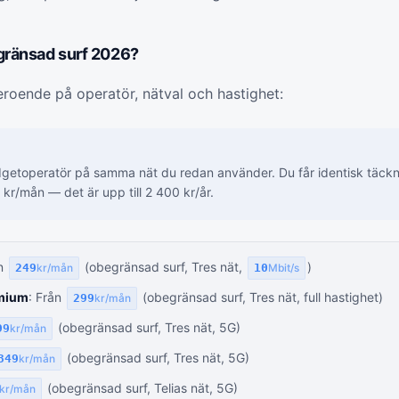
gränsad surf 2026?
eroende på operatör, nätval och hastighet:
udgetoperatör på samma nät du redan använder. Du får identisk täck
kr/mån — det är upp till 2 400 kr/år.
ån
(obegränsad surf, Tres nät,
)
249
kr/mån
10
Mbit/s
emium
: Från
(obegränsad surf, Tres nät, full hastighet)
299
kr/mån
(obegränsad surf, Tres nät, 5G)
99
kr/mån
(obegränsad surf, Tres nät, 5G)
349
kr/mån
(obegränsad surf, Telias nät, 5G)
kr/mån