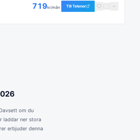
719
Till
Telenor
kr/mån
2026
. Oavsett om du
 laddar ner stora
örer erbjuder denna