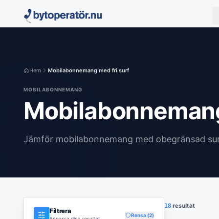
Hem
Mobilabonnemang med fri surf
MOBILABONNEMANG
Mobilabonnemang 
Jämför mobilabonnemang med obegränsad sur
resultat
18
Filtrera
Rensa (
2
)
Anpassa dina resultat