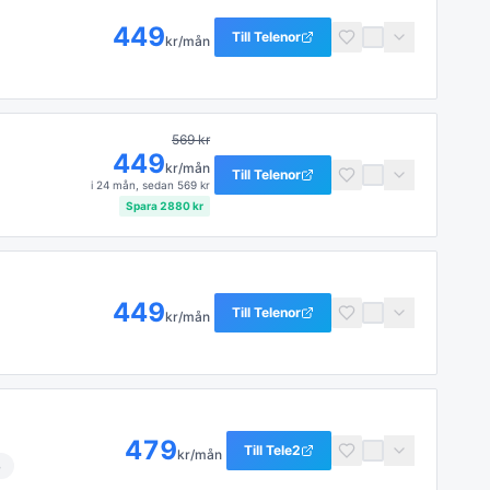
449
Till
Telenor
kr/mån
569
kr
449
kr/mån
Till
Telenor
i
24 mån
, sedan
569
kr
Spara
2880
kr
449
Till
Telenor
kr/mån
479
Till
Tele2
kr/mån
B