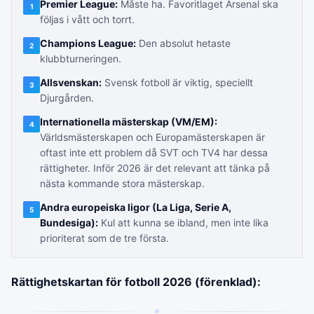
Premier League:
Måste ha. Favoritlaget Arsenal ska
1
följas i vått och torrt.
Champions League:
Den absolut hetaste
2
klubbturneringen.
Allsvenskan:
Svensk fotboll är viktig, speciellt
3
Djurgården.
Internationella mästerskap (VM/EM):
4
Världsmästerskapen och Europamästerskapen är
oftast inte ett problem då SVT och TV4 har dessa
rättigheter. Inför 2026 är det relevant att tänka på
nästa kommande stora mästerskap.
Andra europeiska ligor (La Liga, Serie A,
5
Bundesiga):
Kul att kunna se ibland, men inte lika
prioriterat som de tre första.
Rättighetskartan för fotboll 2026 (förenklad):