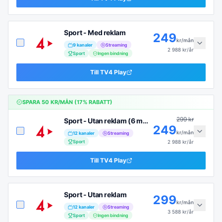
Sport - Med reklam
249
kr/mån
9
kanaler
Streaming
2 988
kr/år
Sport
Ingen bindning
Till
TV4 Play
SPARA
50
KR/MÅN (
17
% RABATT)
299
kr
Sport - Utan reklam (6 mån)
249
kr/mån
12
kanaler
Streaming
Sport
2 988
kr/år
Till
TV4 Play
Sport - Utan reklam
299
kr/mån
12
kanaler
Streaming
3 588
kr/år
Sport
Ingen bindning