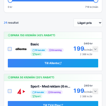
0 kr
719
kr/mån
resultat
24
SPARA
150
KR/MÅN (
43
% RABATT)
349
kr
Basic
199
kr/mån
19
kanaler
Streaming
Sport
2 388
kr/år
Till
Allente
SPARA
50
KR/MÅN (
20
% RABATT)
249
kr
Sport - Med reklam (6 mån)
199
kr/mån
9
kanaler
Streaming
Sport
2 388
kr/år
Till
TV4 Play