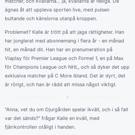
matcher, och kvällarna… ja, kvällarna är heliga. De
ägnas åt att uppleva sporten live, med pulsen
bultande och känslorna utanpå kroppen.
Problemet? Kalle är trött på att jaga rättigheter. Han
har jonglerat med abonnemang i flera år - en månad
hit, en månad dit. Han har en prenumeration på
Viaplay för Premier League och Formel 1, en på Max
för Champions League och NHL, och så dyker det upp
exklusiva matcher på C More ibland. Det är dyrt, det
är rörigt, och han är rädd att missa något viktigt.
"Anna, vet du om Djurgården spelar ikväll, och i så fall
var det sänds?" frågar Kalle en kväll, med
fjärrkontrollen otåligt i handen.