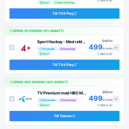
5 988
kr/år
Sport
Ingen bindning
Till
TV4 Play
SPARA
50
KR/MÅN (
9
% RABATT)
549
kr
Sport Hockey - Med reklam (6 mån)
499
kr/mån
10
kanaler
Streaming
Sport
5 988
kr/år
Till
TV4 Play
SPARA
400
KR/MÅN (
44
% RABATT)
899
kr
TV Premium med HBO Max
499
kr/mån
58
kanaler
Streaming
Sport
5 988
kr/år
Till
Telenor