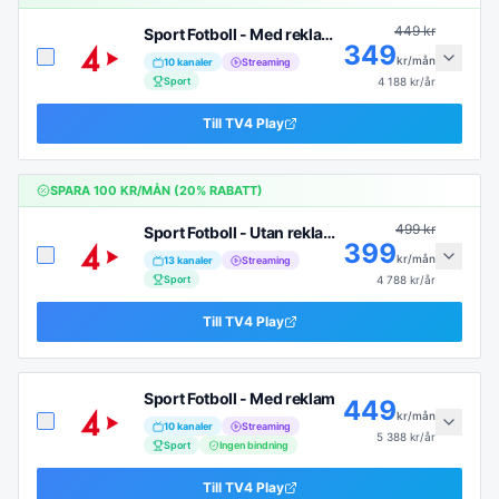
449
kr
Sport Fotboll - Med reklam (6 mån)
349
kr/mån
10
kanaler
Streaming
Sport
4 188
kr/år
Till
TV4 Play
SPARA
100
KR/MÅN (
20
% RABATT)
499
kr
Sport Fotboll - Utan reklam (6 mån)
399
kr/mån
13
kanaler
Streaming
Sport
4 788
kr/år
Till
TV4 Play
Sport Fotboll - Med reklam
449
kr/mån
10
kanaler
Streaming
5 388
kr/år
Sport
Ingen bindning
Till
TV4 Play