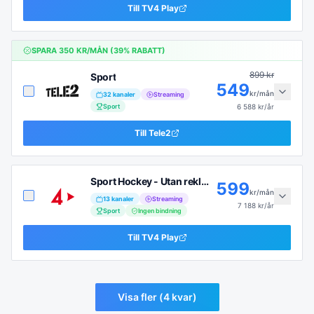
Till
TV4 Play
SPARA
350
KR/MÅN (
39
% RABATT)
899
kr
Sport
549
kr/mån
32
kanaler
Streaming
Sport
6 588
kr/år
Till
Tele2
Sport Hockey - Utan reklam
599
kr/mån
13
kanaler
Streaming
7 188
kr/år
Sport
Ingen bindning
Till
TV4 Play
Visa fler (
4
kvar)