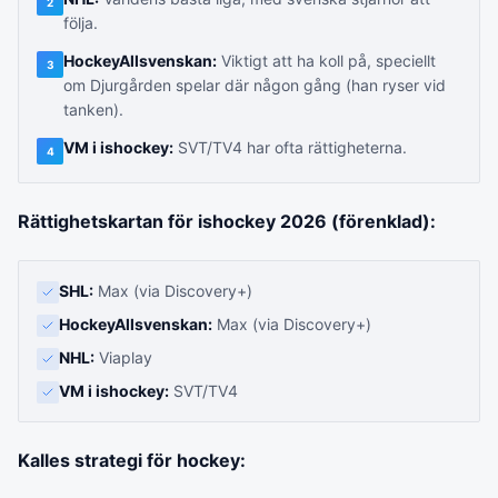
2
följa.
HockeyAllsvenskan:
Viktigt att ha koll på, speciellt
3
om Djurgården spelar där någon gång (han ryser vid
tanken).
VM i ishockey:
SVT/TV4 har ofta rättigheterna.
4
Rättighetskartan för ishockey 2026 (förenklad):
SHL:
Max (via Discovery+)
HockeyAllsvenskan:
Max (via Discovery+)
NHL:
Viaplay
VM i ishockey:
SVT/TV4
Kalles strategi för hockey: