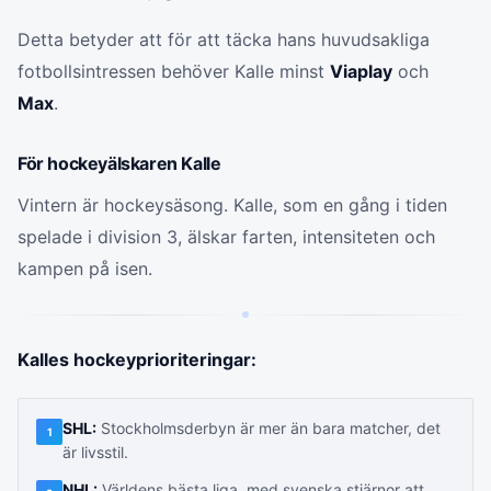
Detta betyder att för att täcka hans huvudsakliga
fotbollsintressen behöver Kalle minst
Viaplay
och
Max
.
För hockeyälskaren Kalle
Vintern är hockeysäsong. Kalle, som en gång i tiden
spelade i division 3, älskar farten, intensiteten och
kampen på isen.
Kalles hockeyprioriteringar:
SHL:
Stockholmsderbyn är mer än bara matcher, det
1
är livsstil.
NHL:
Världens bästa liga, med svenska stjärnor att