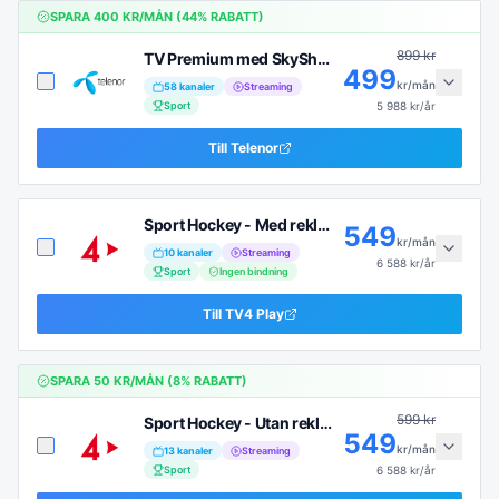
SPARA
400
KR/MÅN (
44
% RABATT)
899
kr
TV Premium med SkyShowtime
499
kr/mån
58
kanaler
Streaming
Sport
5 988
kr/år
Till
Telenor
Sport Hockey - Med reklam
549
kr/mån
10
kanaler
Streaming
6 588
kr/år
Sport
Ingen bindning
Till
TV4 Play
SPARA
50
KR/MÅN (
8
% RABATT)
599
kr
Sport Hockey - Utan reklam (6 mån)
549
kr/mån
13
kanaler
Streaming
Sport
6 588
kr/år