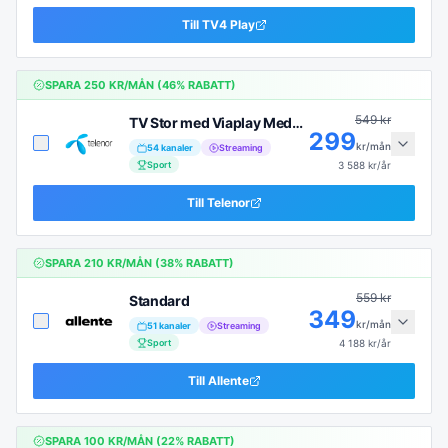
Till
TV4 Play
SPARA
250
KR/MÅN (
46
% RABATT)
549
kr
TV Stor med Viaplay Medium
299
kr/mån
54
kanaler
Streaming
Sport
3 588
kr/år
Till
Telenor
SPARA
210
KR/MÅN (
38
% RABATT)
559
kr
Standard
349
kr/mån
51
kanaler
Streaming
Sport
4 188
kr/år
Till
Allente
SPARA
100
KR/MÅN (
22
% RABATT)