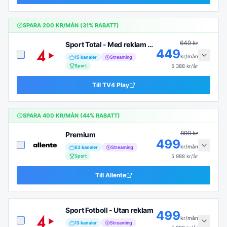
SPARA
200
KR/MÅN (
31
% RABATT)
649
kr
Sport Total - Med reklam (6 mån)
449
kr/mån
15
kanaler
Streaming
Sport
5 388
kr/år
Till
TV4 Play
SPARA
400
KR/MÅN (
44
% RABATT)
899
kr
Premium
499
kr/mån
63
kanaler
Streaming
Sport
5 988
kr/år
Till
Allente
Sport Fotboll - Utan reklam
499
kr/mån
13
kanaler
Streaming