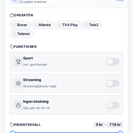
24 paket matchar
OPERATÖR
Boxer
Allente
TV4 Play
Tele2
Telenor
FUNKTIONER
Sport
Inkl. sportkanaler
Streaming
Streamingtjänster ingår
Ingen bindning
Säg upp när du vill
0
kr
–
719
kr
PRISINTERVALL