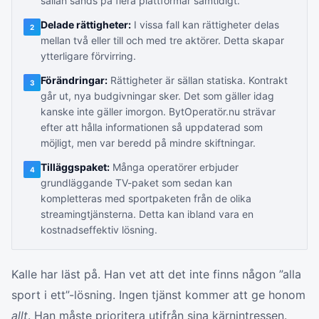
sällan sänds på flera plattformar samtidigt.
Delade rättigheter:
I vissa fall kan rättigheter delas
2
mellan två eller till och med tre aktörer. Detta skapar
ytterligare förvirring.
Förändringar:
Rättigheter är sällan statiska. Kontrakt
3
går ut, nya budgivningar sker. Det som gäller idag
kanske inte gäller imorgon. BytOperatör.nu strävar
efter att hålla informationen så uppdaterad som
möjligt, men var beredd på mindre skiftningar.
Tilläggspaket:
Många operatörer erbjuder
4
grundläggande TV-paket som sedan kan
kompletteras med sportpaketen från de olika
streamingtjänsterna. Detta kan ibland vara en
kostnadseffektiv lösning.
Kalle har läst på. Han vet att det inte finns någon ”alla
sport i ett”-lösning. Ingen tjänst kommer att ge honom
allt
. Han måste prioritera utifrån sina kärnintressen.