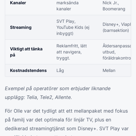
Kanaler
marksända
Nick Jr.,
kanaler
Boomerang
SVT Play,
Disney+, Viaplay
Streaming
YouTube Kids (ej
(barnsektion)
inbyggt)
Reklamfritt, lätt
Åldersanpassat
Viktigt att tänka
att navigera,
utbud,
på
tryggt.
föräldrakontroll.
Kostnadstendens
Låg
Mellan
Exempel på operatörer som erbjuder liknande
upplägg: Telia, Tele2, Allente.
För Olle var det tydligt att ett mellanpaket med fokus
på familj var det optimala för linjär TV, plus en
dedikerad streamingtjänst som Disney+. SVT Play var