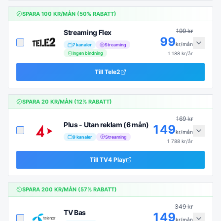
SPARA
100
KR/MÅN (
50
% RABATT)
199
kr
Streaming Flex
99
kr/mån
7
kanaler
Streaming
Ingen bindning
1 188
kr/år
Till
Tele2
SPARA
20
KR/MÅN (
12
% RABATT)
169
kr
Plus - Utan reklam (6 mån)
149
kr/mån
9
kanaler
Streaming
1 788
kr/år
Till
TV4 Play
SPARA
200
KR/MÅN (
57
% RABATT)
349
kr
TV Bas
149
kr/mån