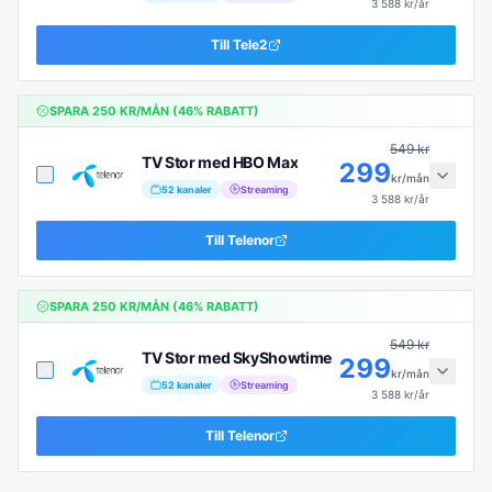
3 588
kr/år
Till
Tele2
SPARA
250
KR/MÅN (
46
% RABATT)
549
kr
TV Stor med HBO Max
299
kr/mån
52
kanaler
Streaming
3 588
kr/år
Till
Telenor
SPARA
250
KR/MÅN (
46
% RABATT)
549
kr
TV Stor med SkyShowtime
299
kr/mån
52
kanaler
Streaming
3 588
kr/år
Till
Telenor