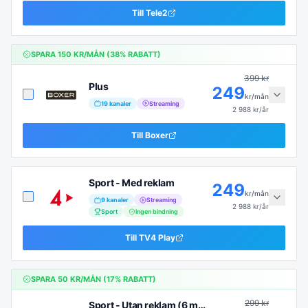
Till
Tele2
SPARA
150
KR/MÅN (
38
% RABATT)
399
kr
Plus
249
kr/mån
19
kanaler
Streaming
2 988
kr/år
Till
Boxer
Sport - Med reklam
249
kr/mån
9
kanaler
Streaming
2 988
kr/år
Sport
Ingen bindning
Till
TV4 Play
SPARA
50
KR/MÅN (
17
% RABATT)
299
kr
Sport - Utan reklam (6 mån)