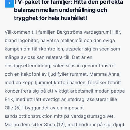
TV-paket för familjer: Hitta den perfekta
1
balansen mellan underhållning och
trygghet för hela hushållet!
Välkommen till familjen Bergströms vardagsrum! Här,
bland legobitar, halvätna mellanmål och den eviga
kampen om fjärrkontrollen, utspelar sig en scen som
många av oss kan relatera till. Det är en
onsdagseftermiddag, solen silas in genom fönstret
och en kakofoni av ljud fyller rummet. Mamma Anna,
med en kopp ljummet kaffe i handen, försöker febrilt
koncentrera sig på ett viktigt arbetsmejl medan pappa
Erik, med ett lätt svettigt anletsdrag, assisterar lille
Olle (5) i byggandet av en imposant
sandslottkonstruktion mitt på vardagsrumsgolvet.
Mellan dem sitter Stina (12), med hörlurar på sig, djupt