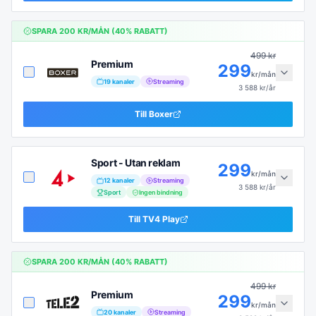
SPARA
200
KR/MÅN (
40
% RABATT)
499
kr
Premium
299
kr/mån
19
kanaler
Streaming
3 588
kr/år
Till
Boxer
Sport - Utan reklam
299
kr/mån
12
kanaler
Streaming
3 588
kr/år
Sport
Ingen bindning
Till
TV4 Play
SPARA
200
KR/MÅN (
40
% RABATT)
499
kr
Premium
299
kr/mån
20
kanaler
Streaming