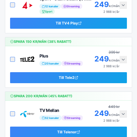
249
kr/mån
12
kanaler
Streaming
Sport
2 988
kr/år
Till
TV4 Play
SPARA
150
KR/MÅN (
38
% RABATT)
399
kr
Plus
249
kr/mån
20
kanaler
Streaming
2 988
kr/år
Till
Tele2
SPARA
200
KR/MÅN (
45
% RABATT)
449
kr
TV Mellan
249
kr/mån
52
kanaler
Streaming
2 988
kr/år
Till
Telenor