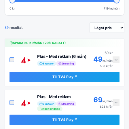
0 kr
719
kr/mån
resultat
39
SPARA
20
KR/MÅN (
29
% RABATT)
69
kr
Plus - Med reklam (6 mån)
49
kr/mån
6
kanaler
Streaming
588
kr/år
Till
TV4 Play
Plus - Med reklam
69
kr/mån
6
kanaler
Streaming
828
kr/år
Ingen bindning
Till
TV4 Play