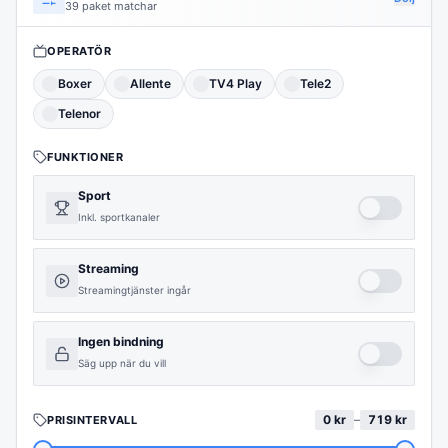
39 paket matchar
OPERATÖR
Boxer
Allente
TV4 Play
Tele2
Telenor
FUNKTIONER
Sport
Inkl. sportkanaler
Streaming
Streamingtjänster ingår
Ingen bindning
Säg upp när du vill
0
kr
–
719
kr
PRISINTERVALL