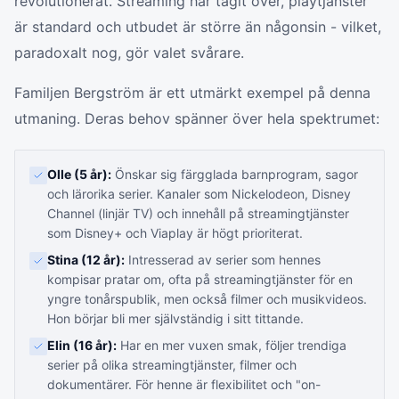
revolutionerat. Streaming har tagit över, playtjänster
är standard och utbudet är större än någonsin - vilket,
paradoxalt nog, gör valet svårare.
Familjen Bergström är ett utmärkt exempel på denna
utmaning. Deras behov spänner över hela spektrumet:
Olle (5 år):
Önskar sig färgglada barnprogram, sagor
och lärorika serier. Kanaler som Nickelodeon, Disney
Channel (linjär TV) och innehåll på streamingtjänster
som Disney+ och Viaplay är högt prioriterat.
Stina (12 år):
Intresserad av serier som hennes
kompisar pratar om, ofta på streamingtjänster för en
yngre tonårspublik, men också filmer och musikvideos.
Hon börjar bli mer självständig i sitt tittande.
Elin (16 år):
Har en mer vuxen smak, följer trendiga
serier på olika streamingtjänster, filmer och
dokumentärer. För henne är flexibilitet och "on-