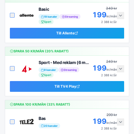
349
kr
Basic
199
kr/mån
19
kanaler
Streaming
Sport
2 388
kr/år
Till
Allente
SPARA
50
KR/MÅN (
20
% RABATT)
249
kr
Sport - Med reklam (6 mån)
199
kr/mån
9
kanaler
Streaming
Sport
2 388
kr/år
Till
TV4 Play
SPARA
100
KR/MÅN (
33
% RABATT)
299
kr
Bas
199
kr/mån
20
kanaler
2 388
kr/år