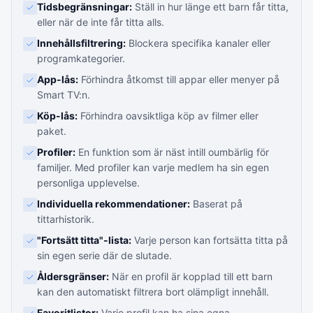
Tidsbegränsningar:
Ställ in hur länge ett barn får titta,
eller när de inte får titta alls.
Innehållsfiltrering:
Blockera specifika kanaler eller
programkategorier.
App-lås:
Förhindra åtkomst till appar eller menyer på
Smart TV:n.
Köp-lås:
Förhindra oavsiktliga köp av filmer eller
paket.
Profiler:
En funktion som är näst intill oumbärlig för
familjer. Med profiler kan varje medlem ha sin egen
personliga upplevelse.
Individuella rekommendationer:
Baserat på
tittarhistorik.
"Fortsätt titta"-lista:
Varje person kan fortsätta titta på
sin egen serie där de slutade.
Åldersgränser:
När en profil är kopplad till ett barn
kan den automatiskt filtrera bort olämpligt innehåll.
Favoritlistor:
Varje profil kan ha sina egna