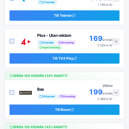
21
kanaler
1 788
kr/år
Till
Telenor
Plus - Utan reklam
169
kr/mån
9
kanaler
Streaming
2 028
kr/år
Ingen bindning
Till
TV4 Play
SPARA
100
KR/MÅN (
33
% RABATT)
299
kr
Bas
199
kr/mån
19
kanaler
Streaming
2 388
kr/år
Till
Boxer
SPARA
150
KR/MÅN (
43
% RABATT)