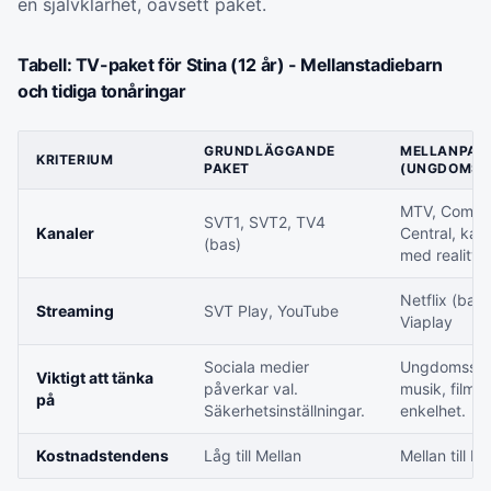
en självklarhet, oavsett paket.
Tabell: TV-paket för Stina (12 år) - Mellanstadiebarn
och tidiga tonåringar
GRUNDLÄGGANDE
MELLANPAK
KRITERIUM
PAKET
(UNGDOMSF
MTV, Come
SVT1, SVT2, TV4
Kanaler
Central, kan
(bas)
med reality
Netflix (bas)
Streaming
SVT Play, YouTube
Viaplay
Sociala medier
Ungdomsseri
Viktigt att tänka
påverkar val.
musik, filmer
på
Säkerhetsinställningar.
enkelhet.
Kostnadstendens
Låg till Mellan
Mellan till H