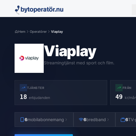
Hem
Operatörer
Viaplay
Viaplay
Streamingtjänst med sport och film.
TJÄNSTER
FRÅN
18
49
erbjudanden
kr/må
6
mobilabonnemang
6
bredband
6
TV-