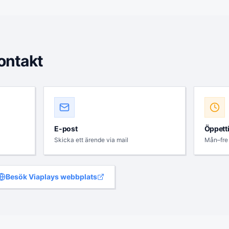
ontakt
E-post
Öppett
Skicka ett ärende via mail
Mån–fre
Besök
Viaplay
s webbplats