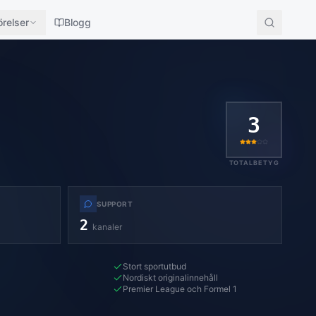
relser
Blogg
3
TOTALBETYG
SUPPORT
2
kanaler
Stort sportutbud
Nordiskt originalinnehåll
Premier League och Formel 1