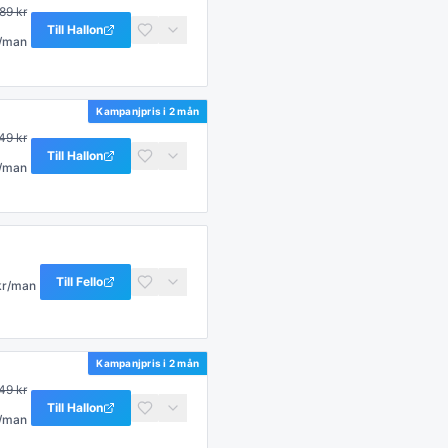
89
kr
Till
Hallon
/man
Kampanjpris i
2 mån
49
kr
Till
Hallon
/man
Till
Fello
kr/man
Kampanjpris i
2 mån
49
kr
Till
Hallon
/man