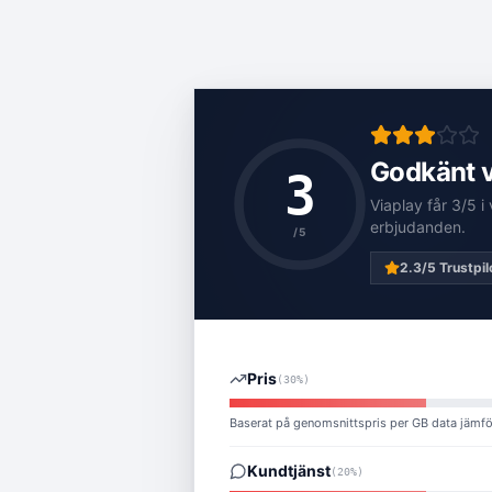
Godkänt v
3
Viaplay
får
3
/5 i
erbjudanden
.
/5
2.3
/5 Trustpil
Pris
(
30%
)
Baserat på genomsnittspris per GB data jämf
Kundtjänst
(
20%
)