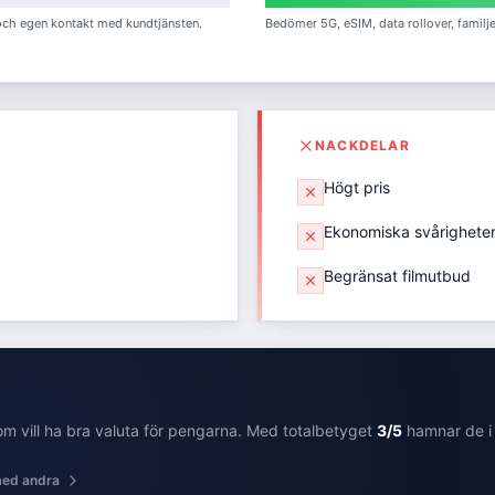
 och egen kontakt med kundtjänsten.
Bedömer 5G, eSIM, data rollover, familj
NACKDELAR
Högt pris
Ekonomiska svårighete
Begränsat filmutbud
som
vill ha bra valuta för pengarna
. Med totalbetyget
3
/5
hamnar de
ed andra