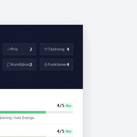
Pris
2
Täckning
4
Kundtjänst
2
Funktioner
4
4
/5
Bra
ckning i hela Sverige.
4
/5
Bra