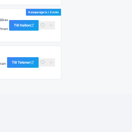
Kampanjpris i
2 mån
99
kr
Till
Hallon
/man
Till
Telenor
man