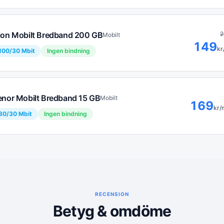
lon Mobilt Bredband 200 GB
2
Mobilt
149
kr
100
/
30
Mbit
Ingen bindning
enor Mobilt Bredband 15 GB
Mobilt
169
kr/
80
/
30
Mbit
Ingen bindning
RECENSION
Betyg & omdöme