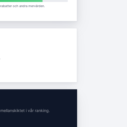
erabatter och andra mervärden.
r
i mellanskiktet
i vår ranking.