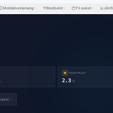
Mobilabonnemang
Bredband
TV-paket
Jämfö
TRUSTPILOT
2.3
n
/5
paket