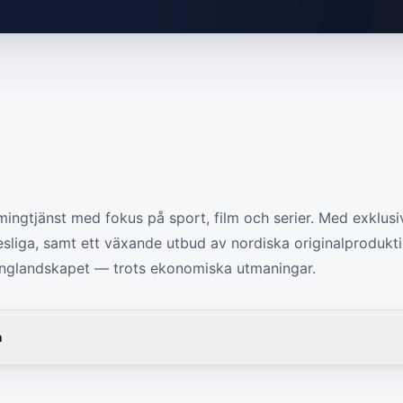
mingtjänst med fokus på sport, film och serier. Med exklusiva
liga, samt ett växande utbud av nordiska originalproduktio
inglandskapet — trots ekonomiska utmaningar.
n