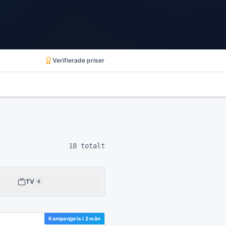
Verifierade priser
18
totalt
TV
6
Kampanjpris i
2 mån