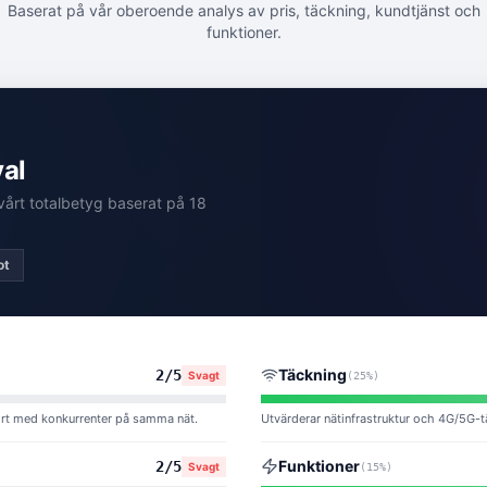
Baserat på vår oberoende analys av pris, täckning, kundtjänst och
funktioner.
al
 vårt totalbetyg baserat på
18
ot
Täckning
2
/5
Svagt
(
25%
)
ört med konkurrenter på samma nät.
Utvärderar nätinfrastruktur och 4G/5G-tä
Funktioner
2
/5
Svagt
(
15%
)