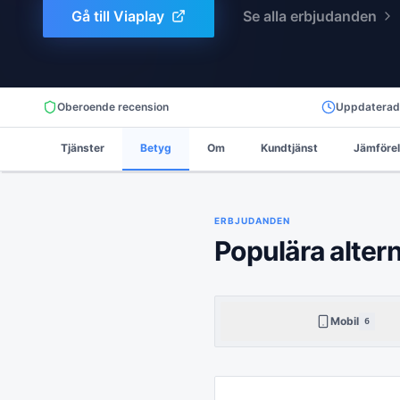
Gå till
Viaplay
Se alla erbjudanden
Oberoende recension
Uppdatera
Tjänster
Betyg
Om
Kundtjänst
Jämförel
ERBJUDANDEN
Populära altern
Mobil
6