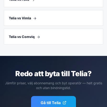
Telia vs Vimla
Telia vs Comviq
Redo att byta till
Telia
?
Jämför priser, välj abonnemang och byt operatör — helt gratis
och utan bindningstid.
Gå till
Telia