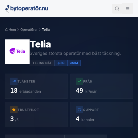
Hem
Operatörer
Telia
Telia
Sveriges största operatör med bäst täckning.
TELIAS NÄT
5G
eSIM
TJÄNSTER
FRÅN
18
49
erbjudanden
kr/mån
TRUSTPILOT
SUPPORT
3
4
/5
kanaler