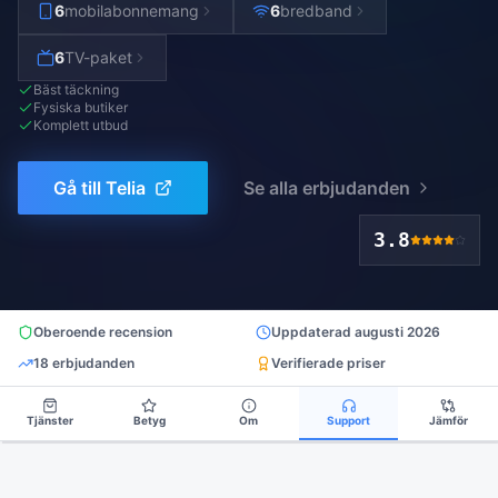
6
mobilabonnemang
6
bredband
6
TV-paket
Bäst täckning
Fysiska butiker
Komplett utbud
Gå till
Telia
Se alla erbjudanden
3.8
Oberoende recension
Uppdaterad
augusti 2026
18
erbjudanden
Verifierade priser
Tjänster
Betyg
Om
Support
Jämför