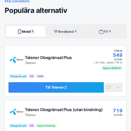
ERBJUDANDEN
Populära alternativ
Mobil
Bredband
TV
6
6
6
719
kr
549
Telenor Obegränsat Plus
kr/mån
Telenor
i
24 mån
, sedan
719
kr
Spara
4080
kr
Obegränsad
5G
eSIM
Till
Telenor
Telenor Obegränsat Plus (utan bindning)
719
Telenor
kr/mån
Obegränsad
5G
Ingen bindning