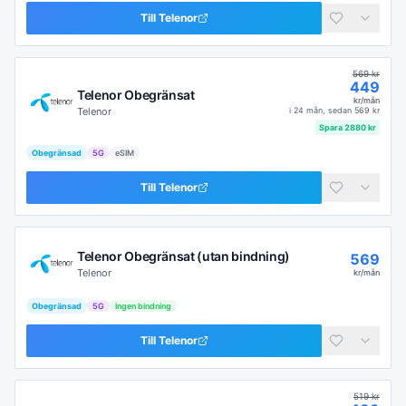
Till
Telenor
569
kr
449
Telenor Obegränsat
kr/mån
Telenor
i
24 mån
, sedan
569
kr
Spara
2880
kr
Obegränsad
5G
eSIM
Till
Telenor
Telenor Obegränsat (utan bindning)
569
Telenor
kr/mån
Obegränsad
5G
Ingen bindning
Till
Telenor
519
kr