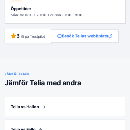
Öppettider
Mån–fre 08:00–20:00, Lör–sön 10:00–18:00
3
Besök
Telia
s webbplats
/5 på Trustpilot
JÄMFÖRELSER
Jämför
Telia
med andra
Telia vs Hallon
Telia vs Fello