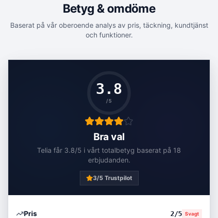
Betyg & omdöme
Baserat på vår oberoende analys av pris, täckning, kundtjänst
och funktioner.
3.8
/5
Bra val
Telia
får
3.8
/5 i vårt totalbetyg baserat på
18
erbjudanden
.
3
/5 Trustpilot
Pris
2
/5
Svagt