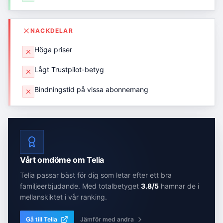
NACKDELAR
Höga priser
Lågt Trustpilot-betyg
Bindningstid på vissa abonnemang
Vårt omdöme om
Telia
Telia
passar bäst för dig som
letar efter ett bra
familjeerbjudande
. Med totalbetyget
3.8
/5
hamnar de
i
mellanskiktet
i vår ranking.
Gå till
Telia
Jämför med andra