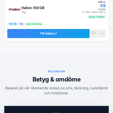
359
kr
59
Hallon 100 GB
kr/mån
Tre
i
4 mån
, sedan
359
kr
Spara
1200
kr
100 GB
5G
Ingen bindning
Till
Hallon
RECENSION
Betyg & omdöme
Baserat på vår oberoende analys av pris, täckning, kundtjänst
och funktioner.