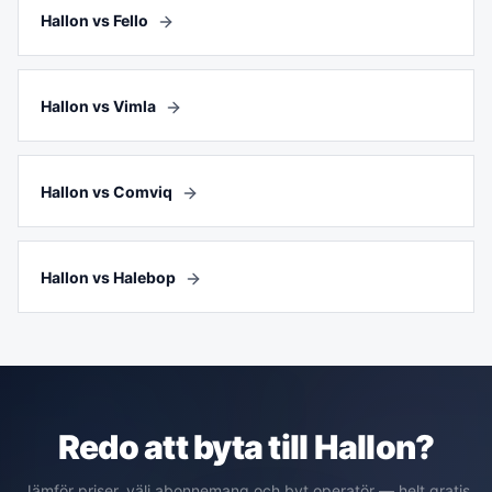
Hallon vs Fello
Hallon vs Vimla
Hallon vs Comviq
Hallon vs Halebop
Redo att byta till
Hallon
?
Jämför priser, välj abonnemang och byt operatör — helt gratis