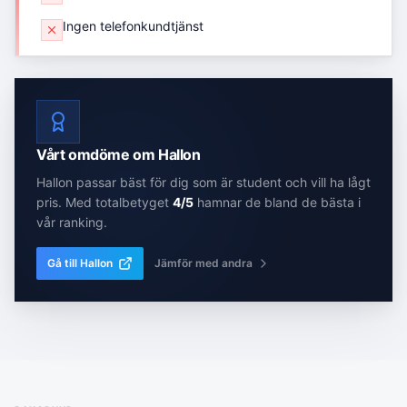
Ingen telefonkundtjänst
Vårt omdöme om
Hallon
Hallon
passar bäst för dig som
är student och vill ha lågt
pris
. Med totalbetyget
4
/5
hamnar de
bland de bästa
i
vår ranking.
Gå till
Hallon
Jämför med andra