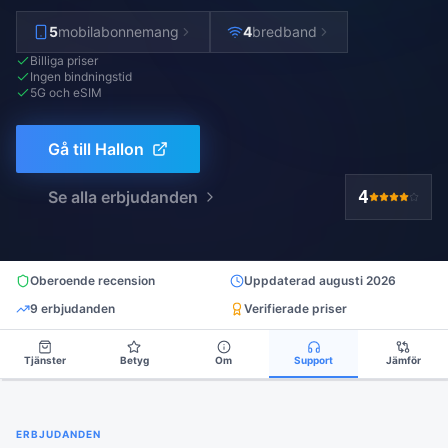
5
mobilabonnemang
4
bredband
Billiga priser
Ingen bindningstid
5G och eSIM
Gå till
Hallon
4
Se alla erbjudanden
Oberoende recension
Uppdaterad
augusti 2026
9
erbjudanden
Verifierade priser
Tjänster
Betyg
Om
Support
Jämför
ERBJUDANDEN