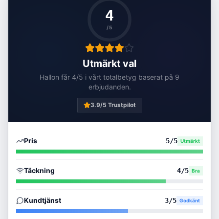
4
/5
Utmärkt val
Hallon
får
4
/5 i vårt totalbetyg baserat på
9
erbjudanden
.
3.9
/5 Trustpilot
Pris
5
/5
Utmärkt
Täckning
4
/5
Bra
Kundtjänst
3
/5
Godkänt