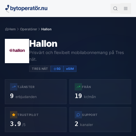
Hem
Operatörer
Hallon
Hallon
Prisvärt och flexibelt mobilabonnemang på Tres
nät.
TRES NÄT
5G
eSIM
TJÄNSTER
FRÅN
9
19
erbjudanden
kr/mån
TRUSTPILOT
SUPPORT
3.9
2
/5
kanaler