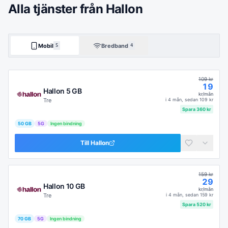
Alla tjänster från Hallon
Mobil
Bredband
5
4
109
kr
19
Hallon 5 GB
kr/mån
Tre
i
4 mån
, sedan
109
kr
Spara
360
kr
50 GB
5G
Ingen bindning
Till
Hallon
159
kr
29
Hallon 10 GB
kr/mån
Tre
i
4 mån
, sedan
159
kr
Spara
520
kr
70 GB
5G
Ingen bindning