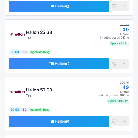
Till
Hallon
259
kr
39
Hallon 25 GB
kr/mån
Tre
i
4 mån
, sedan
259
kr
Spara
880
kr
80 GB
5G
Ingen bindning
Till
Hallon
309
kr
49
Hallon 50 GB
kr/mån
Tre
i
4 mån
, sedan
309
kr
Spara
1040
kr
90 GB
5G
Ingen bindning
Till
Hallon