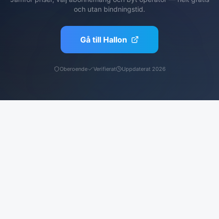
och utan bindningstid.
Gå till
Hallon
Oberoende
Verifierat
Uppdaterat 2026