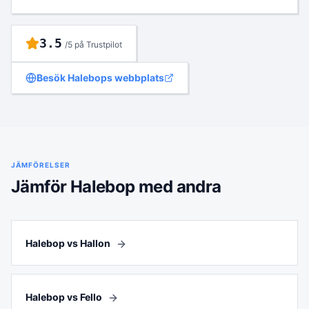
3.5
/5 på Trustpilot
Besök
Halebop
s webbplats
JÄMFÖRELSER
Jämför
Halebop
med andra
Halebop vs Hallon
Halebop vs Fello