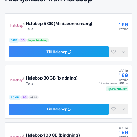
Halebop 5 GB (Miniabonnemang)
169
Telia
kr/mån
5 GB
5G
Ingen bindning
Till
Halebop
339
kr
169
Halebop 30 GB (bindning)
kr/mån
Telia
i
12 mån
, sedan
339
kr
Spara
2040
kr
30 GB
5G
eSIM
Till
Halebop
399
kr
199
Halebop 100 GB (bindning)
kr/mån