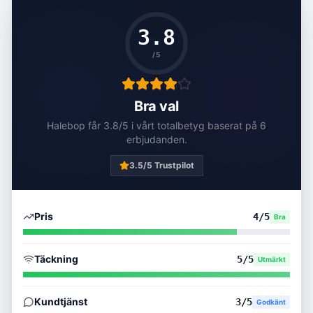
3.8
/5
Bra val
Halebop
får
3.8
/5 i vårt totalbetyg baserat på
6
erbjudanden
.
3.5
/5 Trustpilot
Pris
4
/5
Bra
Täckning
5
/5
Utmärkt
Kundtjänst
3
/5
Godkänt