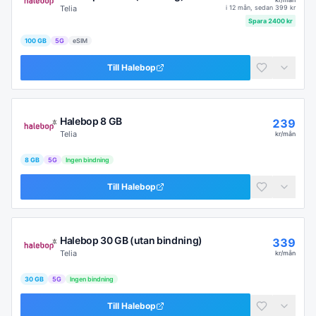
Telia
i
12 mån
, sedan
399
kr
Spara
2400
kr
100 GB
5G
eSIM
Till
Halebop
Halebop 8 GB
239
Telia
kr/mån
8 GB
5G
Ingen bindning
Till
Halebop
Halebop 30 GB (utan bindning)
339
Telia
kr/mån
30 GB
5G
Ingen bindning
Till
Halebop