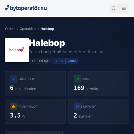
Hem
Operatörer
Halebop
Halebop
Telias budgetmärke med bra täckning.
TELIAS NÄT
5G
eSIM
TJÄNSTER
FRÅN
6
169
erbjudanden
kr/mån
TRUSTPILOT
SUPPORT
3.5
2
/5
kanaler