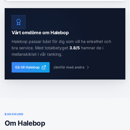
Vårt omdöme om
Halebop
Halebop
passar bäst för dig som
vill ha enkelhet och
bra service
. Med totalbetyget
3.8
/5
hamnar de
i
mellanskiktet
i vår ranking.
Gå till
Halebop
Jämför med andra
BAKGRUND
Om
Halebop