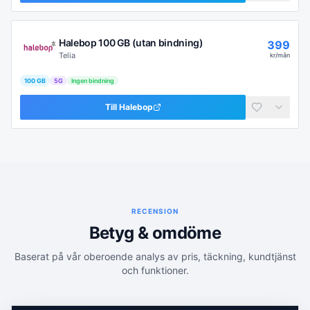
Halebop 100 GB (utan bindning)
399
Telia
kr/mån
100 GB
5G
Ingen bindning
Till
Halebop
RECENSION
Betyg & omdöme
Baserat på vår oberoende analys av pris, täckning, kundtjänst
och funktioner.