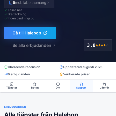
6
mobilabonnemang
Telias nät
Bra täckning
Ingen bindningstid
Gå till
Halebop
3.8
Se alla erbjudanden
Oberoende recension
Uppdaterad
augusti 2026
6
erbjudanden
Verifierade priser
Tjänster
Betyg
Om
Support
Jämför
ERBJUDANDEN
Alla tjänster från Halebop