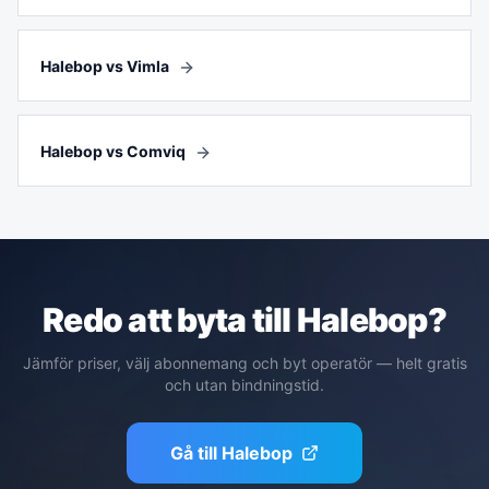
Halebop vs Vimla
Halebop vs Comviq
Redo att byta till
Halebop
?
Jämför priser, välj abonnemang och byt operatör — helt gratis
och utan bindningstid.
Gå till
Halebop