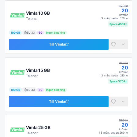
170
kr
20
Vimla 10 GB
kr/mån
Telenor
i
3 mån
, sedan
170
kr
Spara
450
kr
100 GB
EU
33
5G
Ingen bindning
Till
Vimla
210
kr
20
Vimla 15 GB
kr/mån
Telenor
i
3 mån
, sedan
210
kr
Spara
570
kr
100 GB
EU
33
5G
Ingen bindning
Till
Vimla
260
kr
20
Vimla 25 GB
kr/mån
Telenor
i
3 mån
, sedan
260
kr