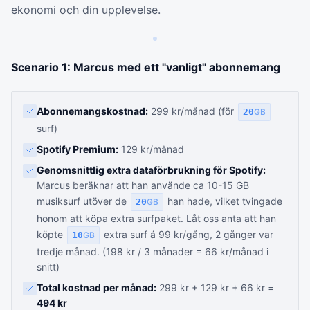
ekonomi och din upplevelse.
Scenario 1: Marcus med ett "vanligt" abonnemang
Abonnemangskostnad:
299 kr/månad (för
20
GB
surf)
Spotify Premium:
129 kr/månad
Genomsnittlig extra dataförbrukning för Spotify:
Marcus beräknar att han använde ca 10-15 GB
musiksurf utöver de
han hade, vilket tvingade
20
GB
honom att köpa extra surfpaket. Låt oss anta att han
köpte
extra surf á 99 kr/gång, 2 gånger var
10
GB
tredje månad. (198 kr / 3 månader = 66 kr/månad i
snitt)
Total kostnad per månad:
299 kr + 129 kr + 66 kr =
494 kr