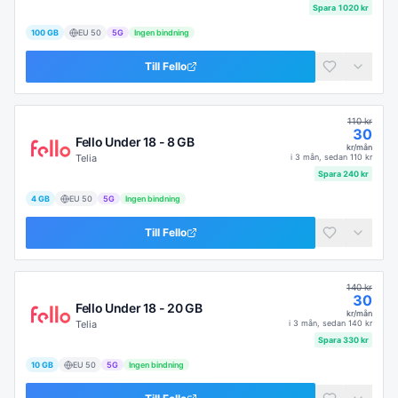
Spara
1020
kr
100 GB
EU
50
5G
Ingen bindning
Till
Fello
110
kr
30
Fello Under 18 - 8 GB
kr/mån
Telia
i
3 mån
, sedan
110
kr
Spara
240
kr
4 GB
EU
50
5G
Ingen bindning
Till
Fello
140
kr
30
Fello Under 18 - 20 GB
kr/mån
Telia
i
3 mån
, sedan
140
kr
Spara
330
kr
10 GB
EU
50
5G
Ingen bindning