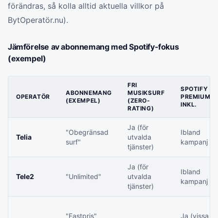
förändras, så kolla alltid aktuella villkor på
BytOperatör.nu).
Jämförelse av abonnemang med Spotify-fokus
(exempel)
FRI
SPOTIFY
ABONNEMANG
MUSIKSURF
OPERATÖR
PREMIUM
(EXEMPEL)
(ZERO-
INKL.
RATING)
Ja (för
"Obegränsad
Ibland
Telia
utvalda
surf"
kampanj
tjänster)
Ja (för
Ibland
Tele2
"Unlimited"
utvalda
kampanj
tjänster)
"Fastpris"
Ja (vissa