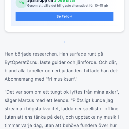
Spara upp till
3 588
kr/år
Genom att välja det billigaste alternativet för
10–15 gb
Se
Fello
Han började researchen. Han surfade runt på
BytOperatör.nu, läste guider och jämförde. Och där,
bland alla tabeller och erbjudanden, hittade han det:
Abonnemang med "fri musiksurf."
"Det var som om ett tungt ok lyftes från mina axlar",
säger Marcus med ett leende. "Plötsligt kunde jag
streama i högsta kvalitet, ladda ner spellistor offline
(utan att ens tänka på det), och upptäcka ny musik i
timmar varje dag, utan att behöva fundera över hur