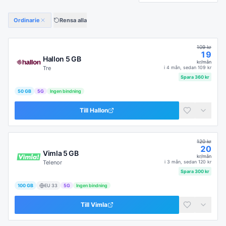
Ordinarie
Rensa alla
109
kr
19
Hallon 5 GB
kr/mån
Tre
i
4 mån
, sedan
109
kr
Spara
360
kr
50 GB
5G
Ingen bindning
Till
Hallon
120
kr
20
Vimla 5 GB
kr/mån
Telenor
i
3 mån
, sedan
120
kr
Spara
300
kr
100 GB
EU
33
5G
Ingen bindning
Till
Vimla