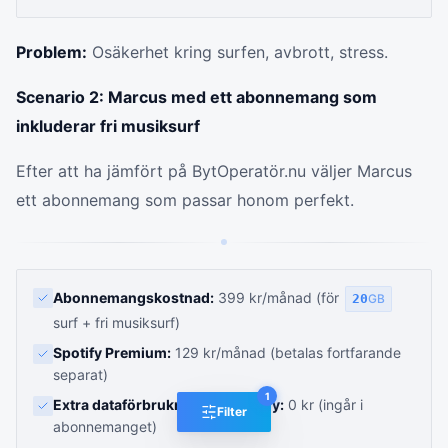
Problem:
Osäkerhet kring surfen, avbrott, stress.
Scenario 2: Marcus med ett abonnemang som
inkluderar fri musiksurf
Efter att ha jämfört på BytOperatör.nu väljer Marcus
ett abonnemang som passar honom perfekt.
Abonnemangskostnad:
399 kr/månad (för
20
GB
surf + fri musiksurf)
Spotify Premium:
129 kr/månad (betalas fortfarande
separat)
1
Extra dataförbrukning för Spotify:
0 kr (ingår i
Filter
abonnemanget)