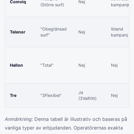
Comviq
Nej
(Större surf)
kampanjer)
"Obegränsad
Ibland
Telenor
Nej
surf"
kampanj
Hallon
"Total"
Nej
Nej
Ja
Tre
"3Flexibel"
Nej
(3Valfritt)
Anmärkning:
Denna tabell är illustrativ och baseras på
vanliga typer av erbjudanden. Operatörernas exakta