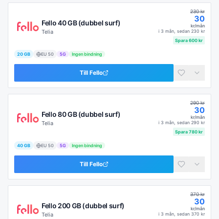
230
kr
30
Fello 40 GB (dubbel surf)
kr/mån
Telia
i
3 mån
, sedan
230
kr
Spara
600
kr
20 GB
EU
50
5G
Ingen bindning
Till
Fello
290
kr
30
Fello 80 GB (dubbel surf)
kr/mån
Telia
i
3 mån
, sedan
290
kr
Spara
780
kr
40 GB
EU
50
5G
Ingen bindning
Till
Fello
370
kr
30
Fello 200 GB (dubbel surf)
kr/mån
Telia
i
3 mån
, sedan
370
kr