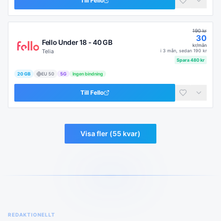
Till
Fello
190
kr
30
Fello Under 18 - 40 GB
kr/mån
Telia
i
3 mån
, sedan
190
kr
Spara
480
kr
20 GB
EU
50
5G
Ingen bindning
Till
Fello
Visa fler (
55
kvar)
REDAKTIONELLT