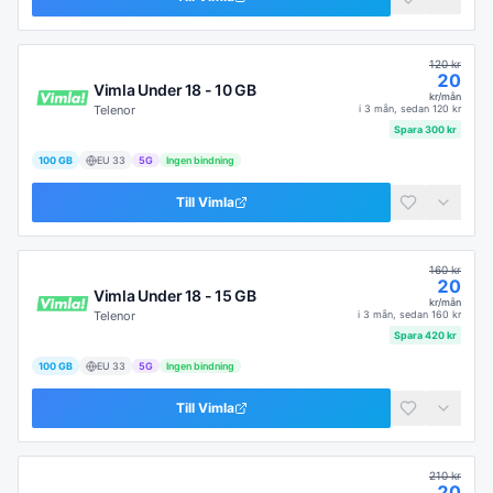
120
kr
20
Vimla Under 18 - 10 GB
kr/mån
Telenor
i
3 mån
, sedan
120
kr
Spara
300
kr
100 GB
EU
33
5G
Ingen bindning
Till
Vimla
160
kr
20
Vimla Under 18 - 15 GB
kr/mån
Telenor
i
3 mån
, sedan
160
kr
Spara
420
kr
100 GB
EU
33
5G
Ingen bindning
Till
Vimla
210
kr
20