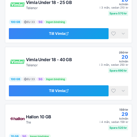
Vimla Under 18 - 25 GB
kr/mån
Telenor
i
3 mån
, sedan
210
kr
Spara
570
kr
100 GB
EU
33
5G
Ingen bindning
Till
Vimla
250
kr
20
Vimla Under 18 - 40 GB
kr/mån
Telenor
i
3 mån
, sedan
250
kr
Spara
690
kr
100 GB
EU
33
5G
Ingen bindning
Till
Vimla
159
kr
29
Hallon 10 GB
kr/mån
Tre
i
4 mån
, sedan
159
kr
Spara
520
kr
70 GB
5G
Ingen bindning