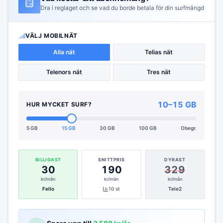
Dra i reglaget och se vad du borde betala för din surfmängd
VÄLJ MOBILNÄT
Alla nät
Telias nät
Telenors nät
Tres nät
10–15 GB
HUR MYCKET SURF?
5 GB
15 GB
30 GB
100 GB
Obegr.
BILLIGAST
SNITTPRIS
DYRAST
30
190
329
kr/mån
kr/mån
kr/mån
Fello
10
st
Tele2