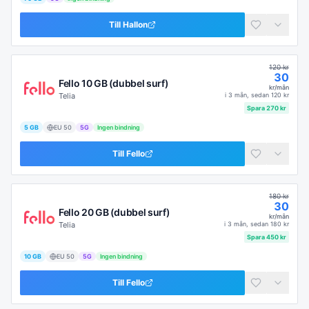
Till
Hallon
120
kr
30
Fello 10 GB (dubbel surf)
kr/mån
Telia
i
3 mån
, sedan
120
kr
Spara
270
kr
5 GB
EU
50
5G
Ingen bindning
Till
Fello
180
kr
30
Fello 20 GB (dubbel surf)
kr/mån
Telia
i
3 mån
, sedan
180
kr
Spara
450
kr
10 GB
EU
50
5G
Ingen bindning
Till
Fello