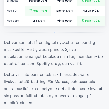
Billigaste
Halebop 99 kr
Vimla 99 kr
Hallon 79 kr
Med 5G
Fello 149 kr
Telenor 179 kr
Hallon 149 kr
Med eSIM
Telia 179 kr
Vimla 99 kr
Hallon 79 kr
Det var som att få en digital nyckel till en oändlig
musikbuffé. Helt gratis, i princip. Själva
mobilabonnemanget betalade man för, men den
extra
datatrafiken som Spotify drog, den var fri.
Detta var inte bara en teknisk finess, det var en
livskvalitetsförbättring. För Marcus, och tusentals
andra musikälskare, betydde det att de kunde leva ut
sin passion fullt ut, utan dyra överraskningar på
mobilräkningen.