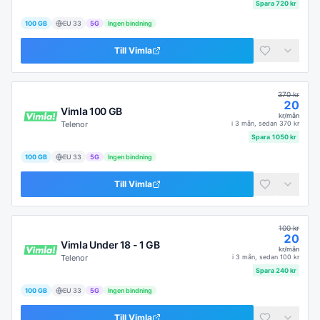
Spara
720
kr
100 GB
EU
33
5G
Ingen bindning
Till
Vimla
370
kr
20
Vimla 100 GB
kr/mån
Telenor
i
3 mån
, sedan
370
kr
Spara
1050
kr
100 GB
EU
33
5G
Ingen bindning
Till
Vimla
100
kr
20
Vimla Under 18 - 1 GB
kr/mån
Telenor
i
3 mån
, sedan
100
kr
Spara
240
kr
100 GB
EU
33
5G
Ingen bindning
Till
Vimla