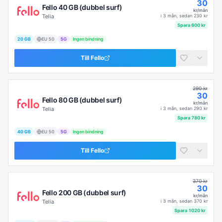
30
Fello 40 GB (dubbel surf)
kr/mån
Telia
i
3 mån
, sedan
230
kr
Spara
600
kr
20 GB
EU
50
5G
Ingen bindning
Till
Fello
290
kr
30
Fello 80 GB (dubbel surf)
kr/mån
Telia
i
3 mån
, sedan
290
kr
Spara
780
kr
40 GB
EU
50
5G
Ingen bindning
Till
Fello
370
kr
30
Fello 200 GB (dubbel surf)
kr/mån
Telia
i
3 mån
, sedan
370
kr
Spara
1020
kr