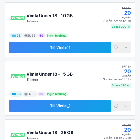
120
kr
20
Vimla Under 18 - 10 GB
kr/mån
Telenor
i
3 mån
, sedan
120
kr
Spara
300
kr
100 GB
EU
33
5G
Ingen bindning
Till
Vimla
160
kr
20
Vimla Under 18 - 15 GB
kr/mån
Telenor
i
3 mån
, sedan
160
kr
Spara
420
kr
100 GB
EU
33
5G
Ingen bindning
Till
Vimla
210
kr
20
Vimla Under 18 - 25 GB
kr/mån
Telenor
i
3 mån
, sedan
210
kr