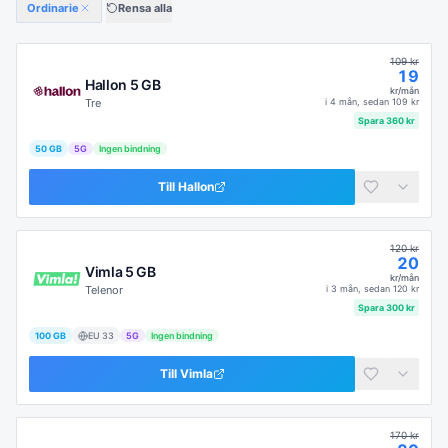
Ordinarie
Rensa alla
109
kr
19
Hallon 5 GB
kr/mån
Tre
i
4 mån
, sedan
109
kr
Spara
360
kr
50 GB
5G
Ingen bindning
Till
Hallon
120
kr
20
Vimla 5 GB
kr/mån
Telenor
i
3 mån
, sedan
120
kr
Spara
300
kr
100 GB
EU
33
5G
Ingen bindning
Till
Vimla
170
kr