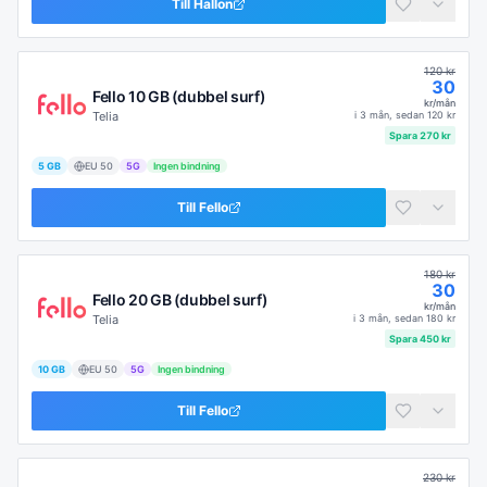
Till
Hallon
120
kr
30
Fello 10 GB (dubbel surf)
kr/mån
Telia
i
3 mån
, sedan
120
kr
Spara
270
kr
5 GB
EU
50
5G
Ingen bindning
Till
Fello
180
kr
30
Fello 20 GB (dubbel surf)
kr/mån
Telia
i
3 mån
, sedan
180
kr
Spara
450
kr
10 GB
EU
50
5G
Ingen bindning
Till
Fello
230
kr