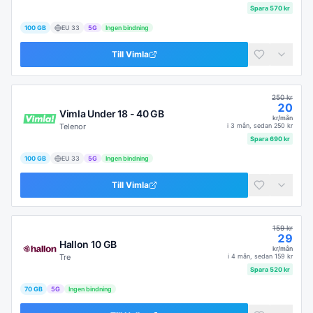
Spara
570
kr
100 GB
EU
33
5G
Ingen bindning
Till
Vimla
250
kr
20
Vimla Under 18 - 40 GB
kr/mån
Telenor
i
3 mån
, sedan
250
kr
Spara
690
kr
100 GB
EU
33
5G
Ingen bindning
Till
Vimla
159
kr
29
Hallon 10 GB
kr/mån
Tre
i
4 mån
, sedan
159
kr
Spara
520
kr
70 GB
5G
Ingen bindning