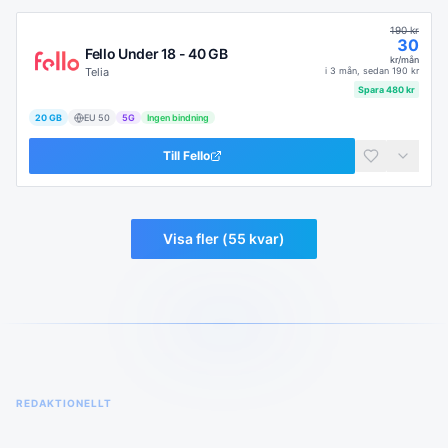
190
kr
30
Fello Under 18 - 40 GB
kr/mån
Telia
i
3 mån
, sedan
190
kr
Spara
480
kr
20 GB
EU
50
5G
Ingen bindning
Till
Fello
Visa fler (
55
kvar)
REDAKTIONELLT