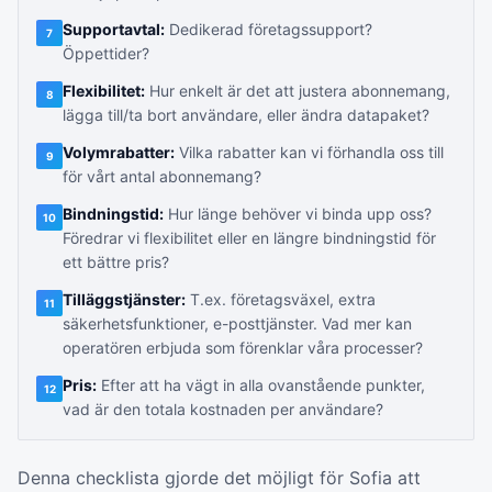
Supportavtal:
Dedikerad företagssupport?
7
Öppettider?
Flexibilitet:
Hur enkelt är det att justera abonnemang,
8
lägga till/ta bort användare, eller ändra datapaket?
Volymrabatter:
Vilka rabatter kan vi förhandla oss till
9
för vårt antal abonnemang?
Bindningstid:
Hur länge behöver vi binda upp oss?
10
Föredrar vi flexibilitet eller en längre bindningstid för
ett bättre pris?
Tilläggstjänster:
T.ex. företagsväxel, extra
11
säkerhetsfunktioner, e-posttjänster. Vad mer kan
operatören erbjuda som förenklar våra processer?
Pris:
Efter att ha vägt in alla ovanstående punkter,
12
vad är den totala kostnaden per användare?
Denna checklista gjorde det möjligt för Sofia att