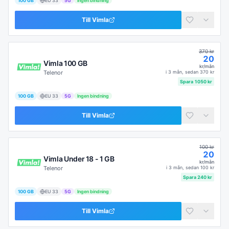
100 GB
EU
33
5G
Ingen bindning
Till
Vimla
370
kr
20
Vimla 100 GB
kr/mån
Telenor
i
3 mån
, sedan
370
kr
Spara
1050
kr
100 GB
EU
33
5G
Ingen bindning
Till
Vimla
100
kr
20
Vimla Under 18 - 1 GB
kr/mån
Telenor
i
3 mån
, sedan
100
kr
Spara
240
kr
100 GB
EU
33
5G
Ingen bindning
Till
Vimla