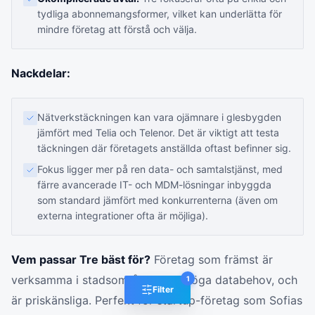
tydliga abonnemangsformer, vilket kan underlätta för
mindre företag att förstå och välja.
Nackdelar:
Nätverkstäckningen kan vara ojämnare i glesbygden
jämfört med Telia och Telenor. Det är viktigt att testa
täckningen där företagets anställda oftast befinner sig.
Fokus ligger mer på ren data- och samtalstjänst, med
färre avancerade IT- och MDM-lösningar inbyggda
som standard jämfört med konkurrenterna (även om
externa integrationer ofta är möjliga).
Vem passar Tre bäst för?
Företag som främst är
verksamma i stadsområden, har höga databehov, och
1
Filter
är priskänsliga. Perfekt för startup-företag som Sofias