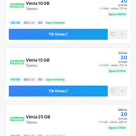
20
Vimla 10 GB
kr/mån
Telenor
i
3 mån
, sedan
170
kr
Spara
450
kr
100 GB
EU
33
5G
Ingen bindning
Till
Vimla
210
kr
20
Vimla 15 GB
kr/mån
Telenor
i
3 mån
, sedan
210
kr
Spara
570
kr
100 GB
EU
33
5G
Ingen bindning
Till
Vimla
260
kr
20
Vimla 25 GB
kr/mån
Telenor
i
3 mån
, sedan
260
kr
Spara
720
kr