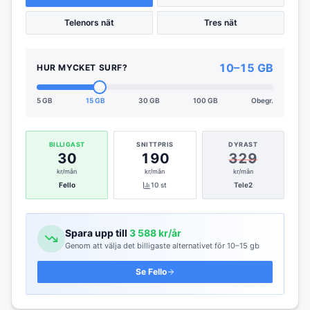
Telenors nät
Tres nät
10–15 GB
HUR MYCKET SURF?
5 GB
15 GB
30 GB
100 GB
Obegr.
BILLIGAST
SNITTPRIS
DYRAST
30
190
329
kr/mån
kr/mån
kr/mån
Fello
10
st
Tele2
Spara upp till
3 588
kr/år
Genom att välja det billigaste alternativet för
10–15 gb
Se
Fello