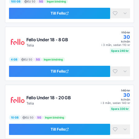
100 GB
EU
50
5G
Ingen bindning
Till
Fello
110
kr
30
Fello Under 18 - 8 GB
kr/mån
Telia
i
3 mån
, sedan
110
kr
Spara
240
kr
4 GB
EU
50
5G
Ingen bindning
Till
Fello
140
kr
30
Fello Under 18 - 20 GB
kr/mån
Telia
i
3 mån
, sedan
140
kr
Spara
330
kr
10 GB
EU
50
5G
Ingen bindning
Till
Fello