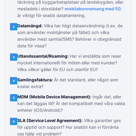
täckning på byggarbetsplatser på landsbygden, eller
mestadels i storstäder?
mobilabonnemang med 5G
är viktigt för snabb datahantering.
Datamängd:
Vilka har högt dataanvändning (t.ex. de
2
som använder molntjänster på fältet) och vilka
använder mest samtal/SMS? Behöver vi obegränsad
data för vissa?
Utlandssamtal/Roaming:
Har vi anställda som reser
3
mycket internationellt för möten eller med kunder?
Vilka villkor gäller för EU och utanför EU?
Samlingsfaktura:
Är det standard, eller något som
4
kostar extra?
MDM (Mobile Device Management):
Ingår det, eller
5
kan det läggas till? Är det kompatibelt med våra valda
enheter (iOS/Android)?
SLA (Service Level Agreement):
Vilka garantier ges
6
för upptid och support? Hur snabbt kan vi förvänta
oss hjälp vid problem?