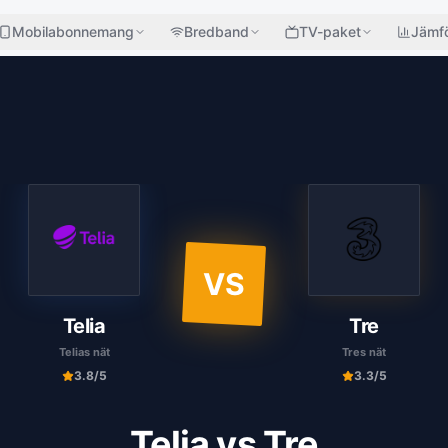
Mobilabonnemang
Bredband
TV-paket
Jämfö
VS
Telia
Tre
Telias nät
Tres nät
3.8
/5
3.3
/5
Telia
vs
Tre