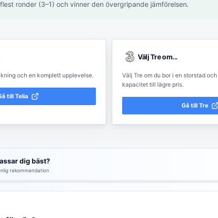
 flest ronder (3–1) och vinner den övergripande jämförelsen.
.
Välj
Tre
om...
äckning och en komplett upplevelse.
Välj Tre om du bor i en storstad och
kapacitet till lägre pris.
å till
Telia
Gå till
Tre
assar dig bäst?
nlig rekommendation