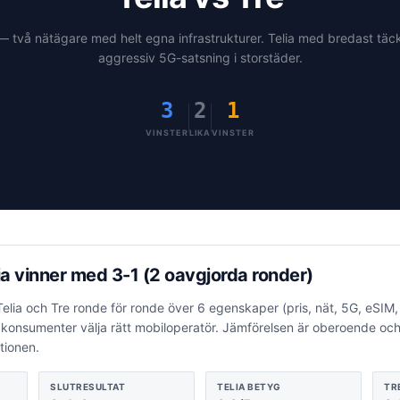
 — två nätägare med helt egna infrastrukturer. Telia med bredast täc
aggressiv 5G-satsning i storstäder.
3
2
1
VINSTER
LIKA
VINSTER
ia vinner
med
3
-
1
(2 oavgjorda ronder)
Telia
och
Tre
ronde för ronde över
6
egenskaper (pris, nät, 5G, eSIM,
a konsumenter välja rätt mobiloperatör. Jämförelsen är oberoende o
tionen.
SLUTRESULTAT
TELIA
BETYG
TR