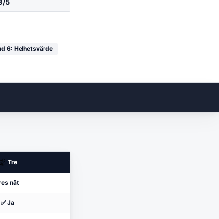
3
/5
nd
6
:
Helhetsvärde
Tre
res nät
✅ Ja