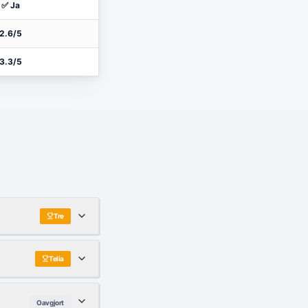
✅ Ja
2.6/5
3.3/5
Tre
Telia
Oavgjort