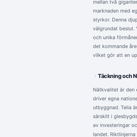
mellan två gigante
marknaden med egna
styrkor. Denna djup
välgrundat beslut. 
och unika förmåner
det kommande året.
vilket gör att en u
Täckning och Nä
Nätkvalitet är den 
driver egna nation
utbyggnad. Telia ä
särskilt i glesbyg
av investeringar oc
landet. Riktlinjern