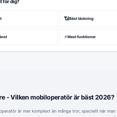
t för dig?
📶
t
Bäst täckning
⚡
änst
Mest funktioner
Tre - Vilken mobiloperatör är bäst 2026?
loperatör är mer komplext än många tror, speciellt när man s