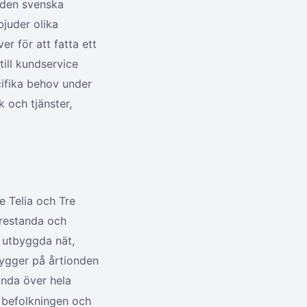
 den svenska
bjuder olika
er för att fatta ett
till kundservice
cifika behov under
 och tjänster,
e Telia och Tre
prestanda och
t utbyggda nät,
bygger på årtionden
anda över hela
befolkningen och