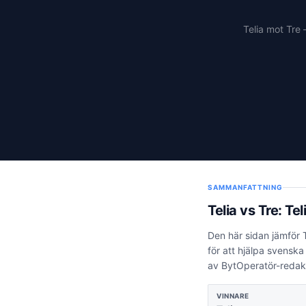
Telia mot Tre
SAMMANFATTNING
Telia
vs
Tre
:
Tel
Den här sidan jämför
för att hjälpa svensk
av BytOperatör-redak
VINNARE