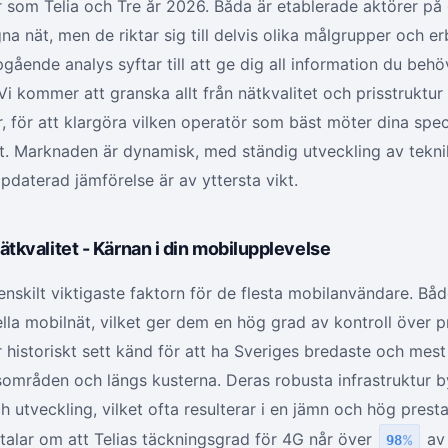
r som Telia och Tre år 2026. Båda är etablerade aktörer på
 nät, men de riktar sig till delvis olika målgrupper och er
gående analys syftar till att ge dig all information du behöv
Vi kommer att granska allt från nätkvalitet och prisstruktur 
, för att klargöra vilken operatör som bäst möter dina spe
 Marknaden är dynamisk, med ständig utveckling av teknik
ppdaterad jämförelse är av yttersta vikt.
tkvalitet - Kärnan i din mobilupplevelse
enskilt viktigaste faktorn för de flesta mobilanvändare. Båd
ella mobilnät, vilket ger dem en hög grad av kontroll över 
r historiskt sett känd för att ha Sveriges bredaste och mes
dsområden och längs kusterna. Deras robusta infrastruktur 
h utveckling, vilket ofta resulterar i en jämn och hög prest
a talar om att Telias täckningsgrad för 4G når över
av 
98
%