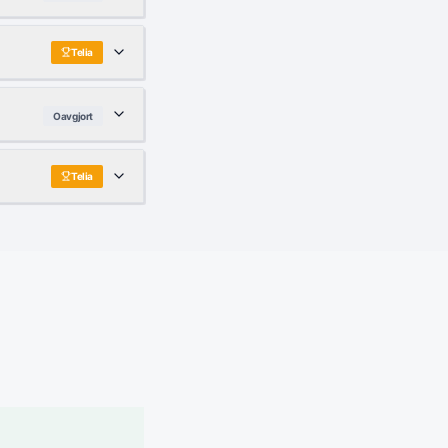
Telia
Oavgjort
Telia