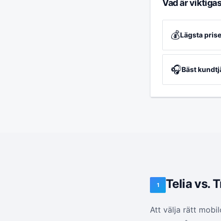
Vad är viktigas
💰
Lägsta prise
🎧
Bäst kundtj
Telia vs. 
1
Att välja rätt mobi