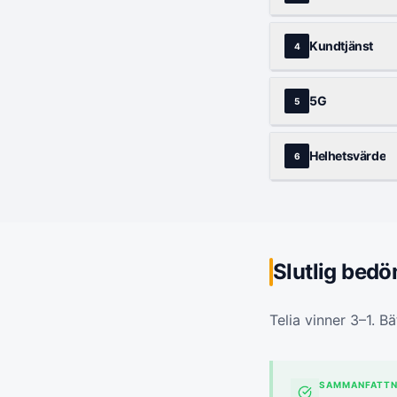
Kundtjänst
4
5G
5
Helhetsvärde
6
Slutlig bed
Telia vinner 3–1. B
SAMMANFATTN