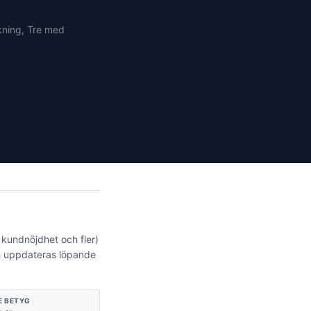
kning, Tre med
 kundnöjdhet och fler)
ch uppdateras löpande
E
BETYG