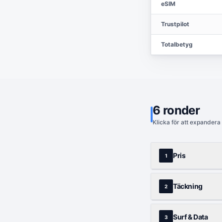
eSIM
Trustpilot
Totalbetyg
6
ronder
Klicka för att expandera
Pris
1
Täckning
2
Surf & Data
3