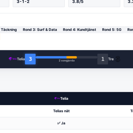
3
-
1
-2
3.8
/5
3.
:
Täckning
Rond
3
:
Surf & Data
Rond
4
:
Kundtjänst
Rond
5
:
5G
Ro
3
1
Telia
Tre
2
oavgjorda
Telia
Telias nät
T
✅ Ja