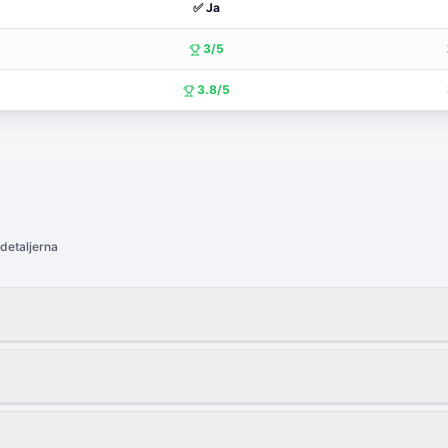
✅ Ja
3/5
3.8/5
 detaljerna