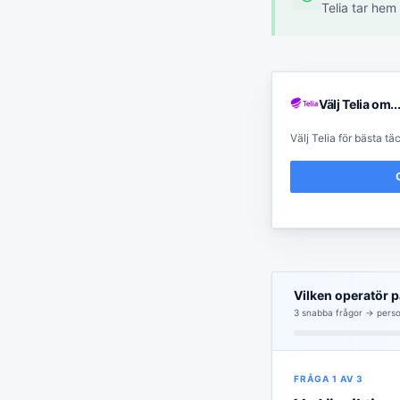
Telia tar hem
Välj
Telia
om..
Välj Telia för bästa t
G
Vilken operatör p
3
snabba frågor → perso
FRÅGA
1
AV
3