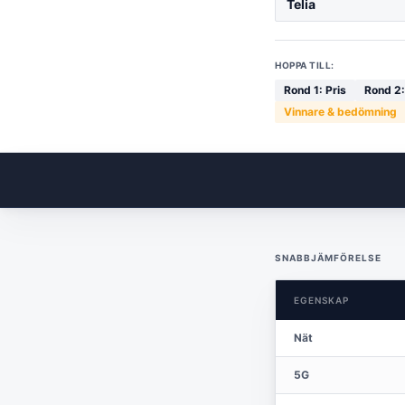
Telia
HOPPA TILL:
Rond
1
:
Pris
Rond
2
Vinnare & bedömning
SNABBJÄMFÖRELSE
EGENSKAP
Nät
5G