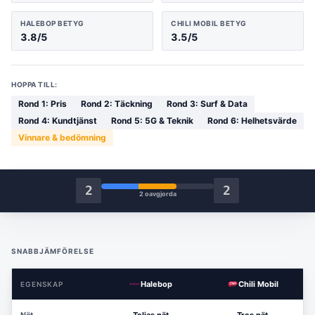
HALEBOP
BETYG
CHILI MOBIL
BETYG
3.8
/5
3.5
/5
HOPPA TILL:
Rond
1
:
Pris
Rond
2
:
Täckning
Rond
3
:
Surf & Data
Rond
4
:
Kundtjänst
Rond
5
:
5G & Teknik
Rond
6
:
Helhetsvärde
Vinnare & bedömning
2
2
2
oavgjorda
SNABBJÄMFÖRELSE
Halebop
Chili Mobil
EGENSKAP