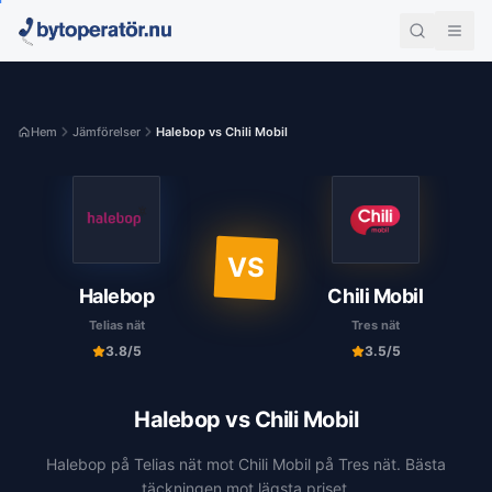
Hem
Jämförelser
Halebop vs Chili Mobil
VS
Halebop
Chili Mobil
Telias nät
Tres nät
3.8
/5
3.5
/5
Halebop
vs
Chili Mobil
Halebop på Telias nät mot Chili Mobil på Tres nät. Bästa
täckningen mot lägsta priset.