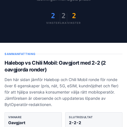
2
2
2
VINSTER
LIKA
VINSTER
SAMMANFATTNING
Halebop
vs
Chili Mobil
:
Oavgjort
med
2
-
2
(2
oavgjorda ronder)
Den här sidan jämför
Halebop
och
Chili Mobil
ronde för ronde
över
6
egenskaper (pris, nät, 5G, eSIM, kundnöjdhet och fler)
för att hjälpa svenska konsumenter välja rätt mobiloperatör.
Jämförelsen är oberoende och uppdateras löpande av
BytOperatör-redaktionen.
VINNARE
SLUTRESULTAT
Oavgjort
2
-
2
-2