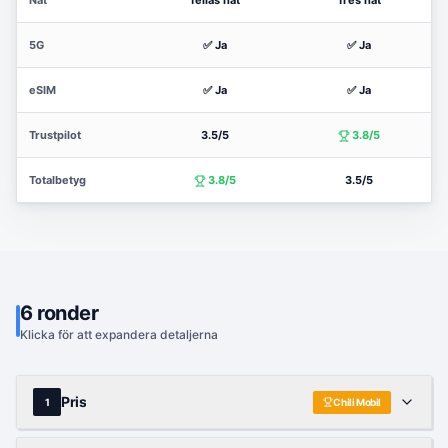
Nät
Telias nät
Tres nät
5G
✅ Ja
✅ Ja
eSIM
✅ Ja
✅ Ja
Trustpilot
3.5/5
3.8/5
Totalbetyg
3.8/5
3.5/5
6
ronder
Klicka för att expandera detaljerna
Pris
1
Chili Mobil