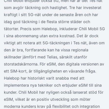
Chili Mobil erbjuder också 5G, men här är det Tes nät
som avgör täckning och hastighet. Tre har investerat
kraftigt i sitt 5G-nät under de senaste åren och har
idag god täckning i de flesta större städer och
tätorter. Precis som Halebop, inkluderar Chili Mobil 5G
i sina abonnemang utan extra kostnad. Det är dock
viktigt att notera att 5G-täckningen i Tes nät, även om
den är bra, fortfarande kan ha vissa regionala
skillnader jämfört med Telias, särskilt utanför
storstadskärnorna. För eSIM, den digitala versionen av
ett SIM-kort, är tillgängligheten en växande fråga.
Halebop har historiskt varit snabba med att
implementera nya tekniker och erbjuder eSIM till sina
kunder. Chili Mobil har nyligen också lanserat stöd för
eSIM, vilket är en positiv utveckling som möter
moderna kunders krav på flexibilitet och integration