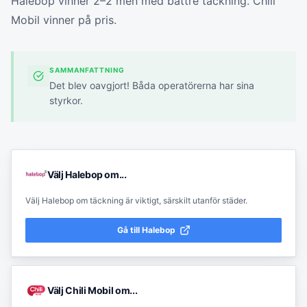
Halebop vinner 2–2 men med bättre täckning. Chili
Mobil vinner på pris.
SAMMANFATTNING
Det blev oavgjort! Båda operatörerna har sina
styrkor.
Välj
Halebop
om...
Välj Halebop om täckning är viktigt, särskilt utanför städer.
Gå till
Halebop
Välj
Chili Mobil
om...