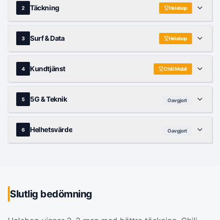
Täckning
2
Halebop
Surf & Data
3
Halebop
Kundtjänst
4
Chili Mobil
5G & Teknik
5
Oavgjort
Helhetsvärde
6
Oavgjort
Slutlig bedömning