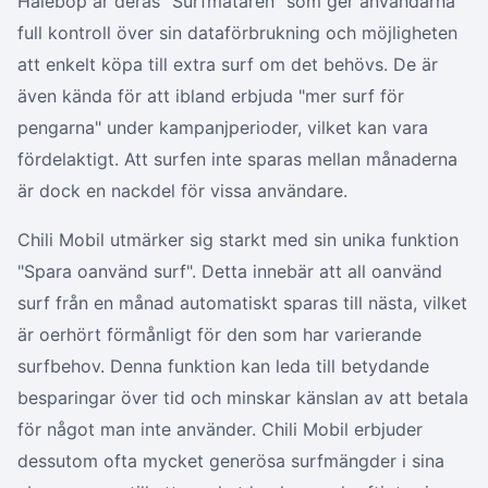
Halebop är deras "Surfmätaren" som ger användarna
full kontroll över sin dataförbrukning och möjligheten
att enkelt köpa till extra surf om det behövs. De är
även kända för att ibland erbjuda "mer surf för
pengarna" under kampanjperioder, vilket kan vara
fördelaktigt. Att surfen inte sparas mellan månaderna
är dock en nackdel för vissa användare.
Chili Mobil utmärker sig starkt med sin unika funktion
"Spara oanvänd surf". Detta innebär att all oanvänd
surf från en månad automatiskt sparas till nästa, vilket
är oerhört förmånligt för den som har varierande
surfbehov. Denna funktion kan leda till betydande
besparingar över tid och minskar känslan av att betala
för något man inte använder. Chili Mobil erbjuder
dessutom ofta mycket generösa surfmängder i sina