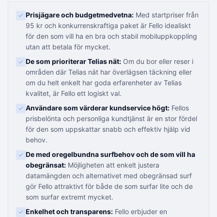
Prisjägare och budgetmedvetna:
Med startpriser från
95 kr och konkurrenskraftiga paket är Fello idealiskt
för den som vill ha en bra och stabil mobiluppkoppling
utan att betala för mycket.
De som prioriterar Telias nät:
Om du bor eller reser i
områden där Telias nät har överlägsen täckning eller
om du helt enkelt har goda erfarenheter av Telias
kvalitet, är Fello ett logiskt val.
Användare som värderar kundservice högt:
Fellos
prisbelönta och personliga kundtjänst är en stor fördel
för den som uppskattar snabb och effektiv hjälp vid
behov.
De med oregelbundna surfbehov och de som vill ha
obegränsat:
Möjligheten att enkelt justera
datamängden och alternativet med obegränsad surf
gör Fello attraktivt för både de som surfar lite och de
som surfar extremt mycket.
Enkelhet och transparens:
Fello erbjuder en