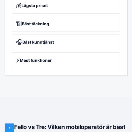
💰
Lägsta priset
📶
Bäst täckning
🎧
Bäst kundtjänst
⚡
Mest funktioner
Fello vs Tre: Vilken mobiloperatör är bäst
1