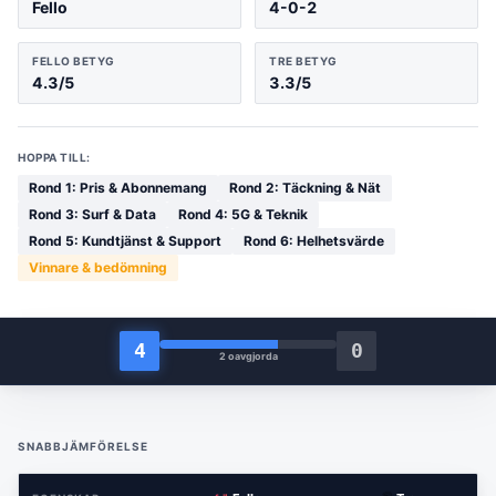
Fello
4
-
0
-2
FELLO
BETYG
TRE
BETYG
4.3
/5
3.3
/5
HOPPA TILL:
Rond
1
:
Pris & Abonnemang
Rond
2
:
Täckning & Nät
Rond
3
:
Surf & Data
Rond
4
:
5G & Teknik
Rond
5
:
Kundtjänst & Support
Rond
6
:
Helhetsvärde
Vinnare & bedömning
4
0
2
oavgjorda
SNABBJÄMFÖRELSE