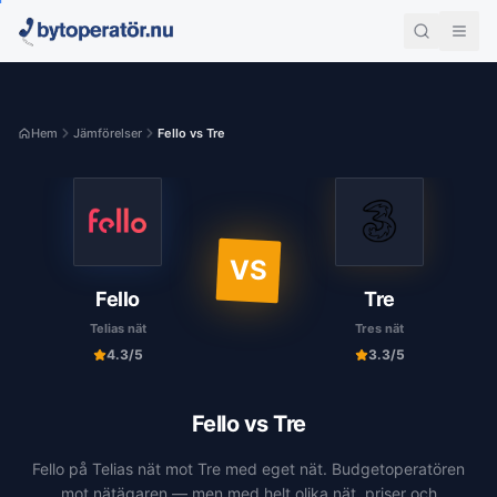
Hem
Jämförelser
Fello vs Tre
VS
Fello
Tre
Telias nät
Tres nät
4.3
/5
3.3
/5
Fello
vs
Tre
Fello på Telias nät mot Tre med eget nät. Budgetoperatören
mot nätägaren — men med helt olika nät, priser och