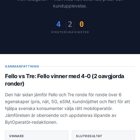
kundupplevelse.
4
2
0
VINSTER
LIKA
VINSTER
SAMMANFATTNING
Fello
vs
Tre
:
Fello vinner
med
4
-
0
(2 oavgjorda
ronder)
Den här sidan jämför
Fello
och
Tre
ronde för ronde över
6
egenskaper (pris, nät, 5G, eSIM, kundnöjdhet och fler) för att
hjälpa svenska konsumenter välja rätt mobiloperatör.
Jämförelsen är oberoende och uppdateras löpande av
BytOperatör-redaktionen.
VINNARE
SLUTRESULTAT