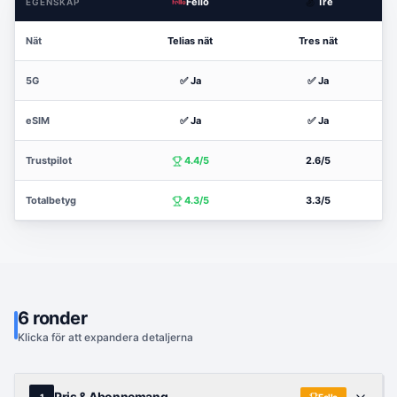
Fello
Tre
EGENSKAP
Nät
Telias nät
Tres nät
5G
✅ Ja
✅ Ja
eSIM
✅ Ja
✅ Ja
Trustpilot
4.4/5
2.6/5
Totalbetyg
4.3/5
3.3/5
6
ronder
Klicka för att expandera detaljerna
Pris & Abonnemang
1
Fello