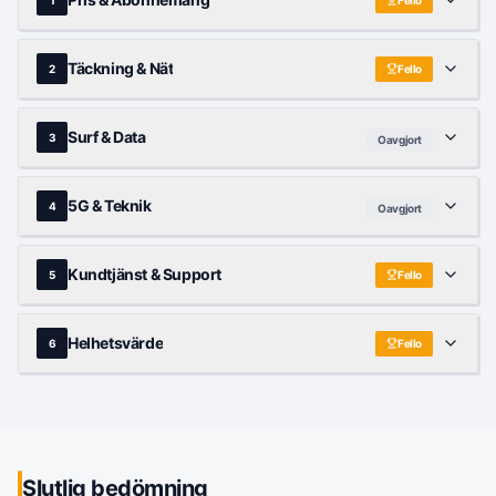
Täckning & Nät
2
Fello
Surf & Data
3
Oavgjort
5G & Teknik
4
Oavgjort
Kundtjänst & Support
5
Fello
Helhetsvärde
6
Fello
Slutlig bedömning