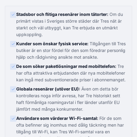
Stadsbor och flitiga resenärer inom tätorter:
Om du
primärt vistas i Sveriges större städer där Tres nät är
starkt och väl utbyggt, kan Tre erbjuda en utmärkt
uppkoppling.
Kunder som önskar fysisk service:
Tillgången till Tres
butiker är en stor fördel för den som föredrar personlig
hjälp och rådgivning ansikte mot ansikte.
De som söker paketlösningar med mobiltelefon:
Tre
har ofta attraktiva erbjudanden där nya mobiltelefoner
kan ingå med subventionerade priser i abonnemanget.
Globala resenärer (utöver EU):
Även om detta bör
kontrolleras noga inför avresa, har Tre historiskt sett
haft förmånliga roamingavtal i fler länder utanför EU
jämfört med många konkurrenter.
Användare som värderar Wi-Fi-samtal:
För de som
ofta befinner sig inomhus med dålig täckning men har
tillgång till Wi-Fi, kan Tres Wi-Fi-samtal vara en