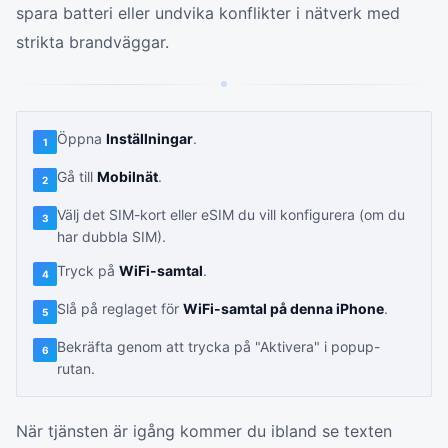
spara batteri eller undvika konflikter i nätverk med
strikta brandväggar.
Öppna
Inställningar
.
1
Gå till
Mobilnät
.
2
Välj det SIM-kort eller eSIM du vill konfigurera (om du
3
har dubbla SIM).
Tryck på
WiFi-samtal
.
4
Slå på reglaget för
WiFi-samtal på denna iPhone
.
5
Bekräfta genom att trycka på "Aktivera" i popup-
6
rutan.
När tjänsten är igång kommer du ibland se texten