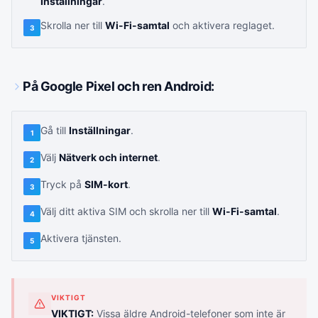
Inställningar
.
Skrolla ner till
Wi-Fi-samtal
och aktivera reglaget.
3
På Google Pixel och ren Android:
Gå till
Inställningar
.
1
Välj
Nätverk och internet
.
2
Tryck på
SIM-kort
.
3
Välj ditt aktiva SIM och skrolla ner till
Wi-Fi-samtal
.
4
Aktivera tjänsten.
5
VIKTIGT
VIKTIGT:
Vissa äldre Android-telefoner som inte är