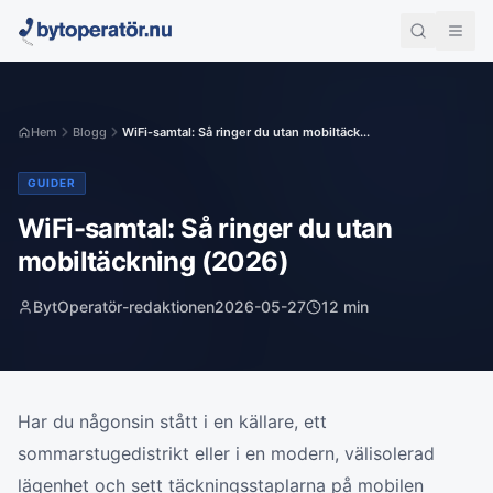
Hem
Blogg
WiFi-samtal: Så ringer du utan mobiltäck...
GUIDER
WiFi-samtal: Så ringer du utan
mobiltäckning (2026)
BytOperatör-redaktionen
2026-05-27
12
min
Har du någonsin stått i en källare, ett
sommarstugedistrikt eller i en modern, välisolerad
lägenhet och sett täckningsstaplarna på mobilen