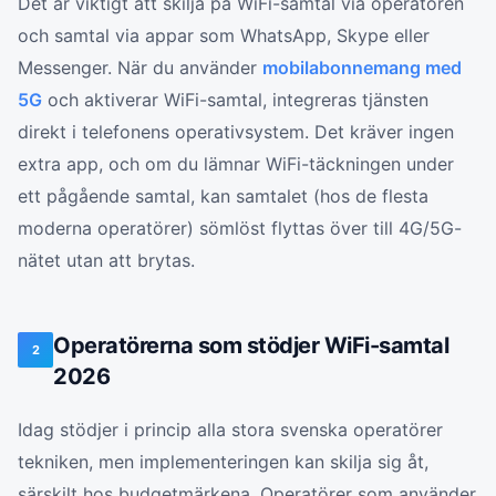
Det är viktigt att skilja på WiFi-samtal via operatören
och samtal via appar som WhatsApp, Skype eller
Messenger. När du använder
mobilabonnemang med
5G
och aktiverar WiFi-samtal, integreras tjänsten
direkt i telefonens operativsystem. Det kräver ingen
extra app, och om du lämnar WiFi-täckningen under
ett pågående samtal, kan samtalet (hos de flesta
moderna operatörer) sömlöst flyttas över till 4G/5G-
nätet utan att brytas.
Operatörerna som stödjer WiFi-samtal
2
2026
Idag stödjer i princip alla stora svenska operatörer
tekniken, men implementeringen kan skilja sig åt,
särskilt hos budgetmärkena. Operatörer som använder