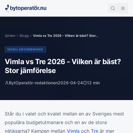
Hem
Blogg
Vimla vs Tre 2026 - Vilken är bäst? Stor...
MOBILABONNEMANG
Vimla vs Tre 2026 - Vilken är bäst?
Stor jämförelse
BytOperatör-redaktionen
2026-04-24
12
min
Står du i valet och kvalet mellan en av Sveriges mest
populära budgetutmanare och en av de stora
nätägarna? Kampen mellan
Vimla
och
Tre
är mer