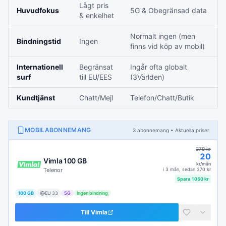
Lågt pris
Huvudfokus
5G & Obegränsad data
& enkelhet
Normalt ingen (men
Bindningstid
Ingen
finns vid köp av mobil)
Internationell
Begränsat
Ingår ofta globalt
surf
till EU/EES
(3Världen)
Kundtjänst
Chatt/Mejl
Telefon/Chatt/Butik
MOBILABONNEMANG
3
abonnemang
• Aktuella priser
370
kr
20
Vimla 100 GB
kr/mån
Telenor
i
3 mån
, sedan
370
kr
Spara
1050
kr
100 GB
EU
33
5G
Ingen bindning
Till
Vimla