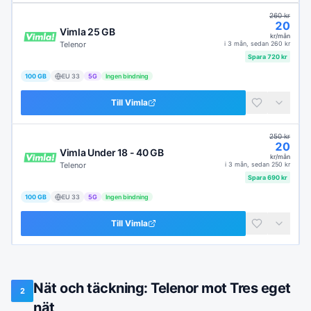
260
kr
20
Vimla 25 GB
kr/mån
Telenor
i
3 mån
, sedan
260
kr
Spara
720
kr
100 GB
EU
33
5G
Ingen bindning
Till
Vimla
250
kr
20
Vimla Under 18 - 40 GB
kr/mån
Telenor
i
3 mån
, sedan
250
kr
Spara
690
kr
100 GB
EU
33
5G
Ingen bindning
Till
Vimla
Nät och täckning: Telenor mot Tres eget
2
nät