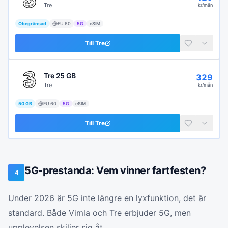
Tre
kr/mån
Obegränsad
EU
60
5G
eSIM
Till
Tre
Tre 25 GB
329
Tre
kr/mån
50 GB
EU
60
5G
eSIM
Till
Tre
5G-prestanda: Vem vinner fartfesten?
4
Under 2026 är 5G inte längre en lyxfunktion, det är
standard. Både Vimla och Tre erbjuder 5G, men
upplevelsen skiljer sig åt.