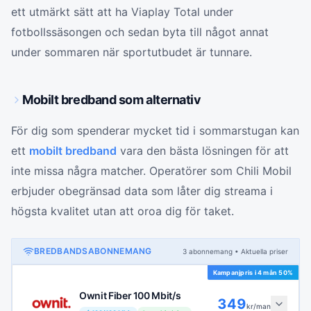
ett utmärkt sätt att ha Viaplay Total under
fotbollssäsongen och sedan byta till något annat
under sommaren när sportutbudet är tunnare.
Mobilt bredband som alternativ
För dig som spenderar mycket tid i sommarstugan kan
ett
mobilt bredband
vara den bästa lösningen för att
inte missa några matcher. Operatörer som Chili Mobil
erbjuder obegränsad data som låter dig streama i
högsta kvalitet utan att oroa dig för taket.
BREDBANDSABONNEMANG
3
abonnemang
• Aktuella priser
Kampanjpris i
4 mån 50%
Ownit Fiber 100 Mbit/s
349
kr/man