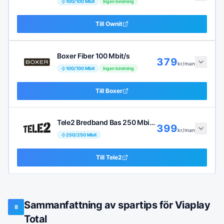
100
/
100
Mbit
Ingen bindning
Till
Ownit
Boxer Fiber 100 Mbit/s
379
kr/man
100
/
100
Mbit
Ingen bindning
Till
Boxer
Tele2 Bredband Bas 250 Mbit/s
399
kr/man
250
/
250
Mbit
Till
Tele2
Sammanfattning av spartips för Viaplay
8
Total