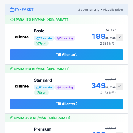
TV-PAKET
3
abonnemang
• Aktuella priser
SPARA
150
KR/MÅN (
43
% RABATT)
349
kr
Basic
199
kr/mån
19
kanaler
Streaming
Sport
2 388
kr/år
Till
Allente
SPARA
210
KR/MÅN (
38
% RABATT)
559
kr
Standard
349
kr/mån
51
kanaler
Streaming
Sport
4 188
kr/år
Till
Allente
SPARA
400
KR/MÅN (
44
% RABATT)
899
kr
Premium