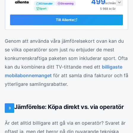
499
kr/mån
63
kanaler
Streaming
Sport
5 988
kr/år
Till
Allente
Genom att använda våra jämförelsekort ovan kan du
se vilka operatörer som just nu erbjuder de mest
konkurrenskraftiga paketen som inkluderar sport. Ofta
kan du kombinera ditt TV-tittande med ett
billigaste
mobilabonnemanget
för att samla dina fakturor och få
ytterligare samlingsrabatter.
Jämförelse: Köpa direkt vs. via operatör
3
Är det alltid billigare att gå via en operatör? Svaret är
oftast ja, men det beror på din nuvarande tekniska