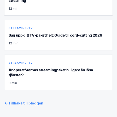
streaming
12
min
STREAMING-TV
Säg upp ditt TV-paket helt: Guide till cord-cutting 2026
12
min
STREAMING-TV
Är operatörernas streamingpaket billigare än lösa
tjänster?
9
min
Tillbaka till bloggen