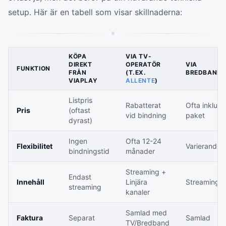
setup. Här är en tabell som visar skillnaderna:
KÖPA
VIA TV-
DIREKT
OPERATÖR
VIA
FUNKTION
FRÅN
(T.EX.
BREDBANDS
VIAPLAY
ALLENTE
)
Listpris
Rabatterat
Ofta inklude
Pris
(oftast
vid bindning
paket
dyrast)
Ingen
Ofta 12-24
Flexibilitet
Varierande
bindningstid
månader
Streaming +
Endast
Innehåll
Linjära
Streaming 
streaming
kanaler
Samlad med
Faktura
Separat
Samlad
TV/Bredband