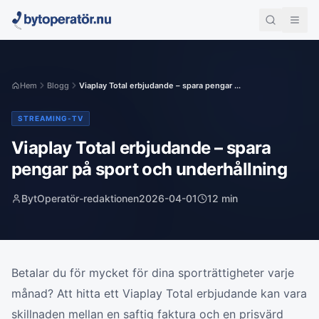
Hem
Blogg
Viaplay Total erbjudande – spara pengar ...
STREAMING-TV
Viaplay Total erbjudande – spara
pengar på sport och underhållning
BytOperatör-redaktionen
2026-04-01
12
min
Betalar du för mycket för dina sporträttigheter varje
månad? Att hitta ett Viaplay Total erbjudande kan vara
skillnaden mellan en saftig faktura och en prisvärd