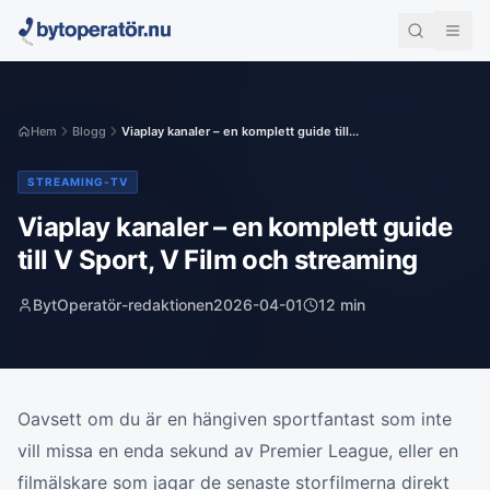
Hem
Blogg
Viaplay kanaler – en komplett guide till...
STREAMING-TV
Viaplay kanaler – en komplett guide
till V Sport, V Film och streaming
BytOperatör-redaktionen
2026-04-01
12
min
Oavsett om du är en hängiven sportfantast som inte
vill missa en enda sekund av Premier League, eller en
filmälskare som jagar de senaste storfilmerna direkt