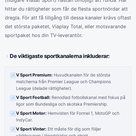
(tidigare Viasat Sport) nästan omöjligt att runda. Här
hittar du rättigheter som får de flesta sportnördar att
dregla. För att få tillgång till dessa kanaler krävs oftast
det största paketet, Viaplay Total, eller motsvarande
sportpaket hos din TV-leverantör.
De viktigaste sportkanalerna inkluderar:
V Sport Premium:
Huvudkanalen för de största
matcherna från Premier League och Champions
League (delade rättigheter).
V Sport Football:
Renodlad fotbollskanal med fokus på
ligor som Bundesliga och skotska Premiership.
V Sport Motor:
Hemvisten för Formel 1, MotoGP och
IndyCar.
V Sport Vinter:
Ett måste för dig som följer
världscupen i längdskidor och alpint.