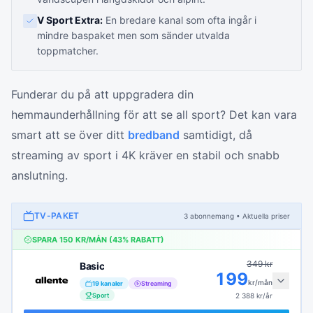
V Sport Extra:
En bredare kanal som ofta ingår i
mindre baspaket men som sänder utvalda
toppmatcher.
Funderar du på att uppgradera din
hemmaunderhållning för att se all sport? Det kan vara
smart att se över ditt
bredband
samtidigt, då
streaming av sport i 4K kräver en stabil och snabb
anslutning.
TV-PAKET
3
abonnemang
• Aktuella priser
SPARA
150
KR/MÅN (
43
% RABATT)
349
kr
Basic
199
kr/mån
19
kanaler
Streaming
Sport
2 388
kr/år