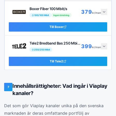
Boxer Fiber 100 Mbit/s
379
kr/man
100
/
100
Mbit
Ingen bindning
Till
Boxer
Tele2 Bredband Bas 250 Mbit/s
399
kr/man
250
/
250
Mbit
Till
Tele2
Innehållsrättigheter: Vad ingår i Viaplay
7
kanaler?
Det som gör Viaplay kanaler unika på den svenska
marknaden är deras omfattande portfölj av