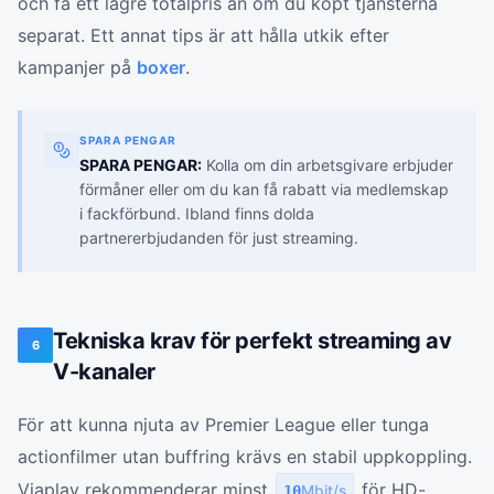
och få ett lägre totalpris än om du köpt tjänsterna
separat. Ett annat tips är att hålla utkik efter
kampanjer på
boxer
.
SPARA PENGAR
SPARA PENGAR:
Kolla om din arbetsgivare erbjuder
förmåner eller om du kan få rabatt via medlemskap
i fackförbund. Ibland finns dolda
partnererbjudanden för just streaming.
Tekniska krav för perfekt streaming av
6
V-kanaler
För att kunna njuta av Premier League eller tunga
actionfilmer utan buffring krävs en stabil uppkoppling.
Viaplay rekommenderar minst
för HD-
10
Mbit/s