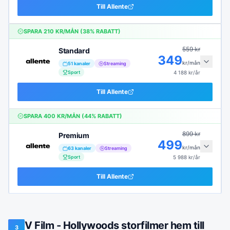
Till
Allente
SPARA
210
KR/MÅN (
38
% RABATT)
559
kr
Standard
349
kr/mån
51
kanaler
Streaming
Sport
4 188
kr/år
Till
Allente
SPARA
400
KR/MÅN (
44
% RABATT)
899
kr
Premium
499
kr/mån
63
kanaler
Streaming
Sport
5 988
kr/år
Till
Allente
V Film - Hollywoods storfilmer hem till
3