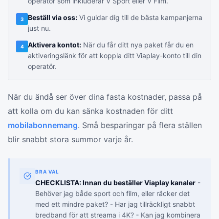
operatör som inkluderar V Sport eller V Film.
Beställ via oss:
Vi guidar dig till de bästa kampanjerna
3
just nu.
Aktivera kontot:
När du får ditt nya paket får du en
4
aktiveringslänk för att koppla ditt Viaplay-konto till din
operatör.
När du ändå ser över dina fasta kostnader, passa på
att kolla om du kan sänka kostnaden för ditt
mobilabonnemang
. Små besparingar på flera ställen
blir snabbt stora summor varje år.
BRA VAL
CHECKLISTA: Innan du beställer Viaplay kanaler
-
Behöver jag både sport och film, eller räcker det
med ett mindre paket? - Har jag tillräckligt snabbt
bredband för att streama i 4K? - Kan jag kombinera