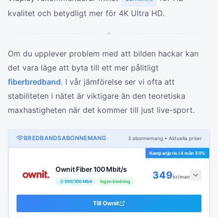
kvalitet och betydligt mer för 4K Ultra HD.
Om du upplever problem med att bilden hackar kan
det vara läge att byta till ett mer pålitligt
fiberbredband
. I vår jämförelse ser vi ofta att
stabiliteten i nätet är viktigare än den teoretiska
maxhastigheten när det kommer till just live-sport.
BREDBANDSABONNEMANG
3
abonnemang
• Aktuella priser
Kampanjpris i
4 mån 50%
Ownit Fiber 100 Mbit/s
349
kr/man
100
/
100
Mbit
Ingen bindning
Till
Ownit