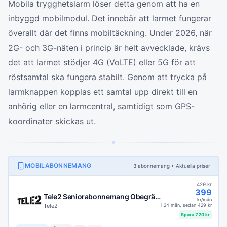
Mobila trygghetslarm löser detta genom att ha en
inbyggd mobilmodul. Det innebär att larmet fungerar
överallt där det finns mobiltäckning. Under 2026, när
2G- och 3G-näten i princip är helt avvecklade, krävs
det att larmet stödjer 4G (VoLTE) eller 5G för att
röstsamtal ska fungera stabilt. Genom att trycka på
larmknappen kopplas ett samtal upp direkt till en
anhörig eller en larmcentral, samtidigt som GPS-
koordinater skickas ut.
MOBILABONNEMANG
3
abonnemang
• Aktuella priser
429
kr
399
Tele2 Seniorabonnemang Obegränsad
kr/mån
Tele2
i
24 mån
, sedan
429
kr
Spara
720
kr