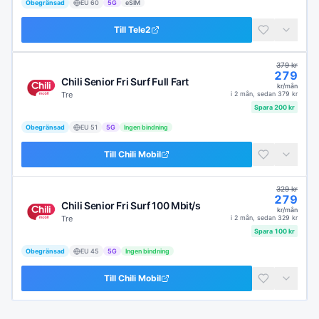
Obegränsad
EU
60
5G
eSIM
Till
Tele2
379
kr
279
Chili Senior Fri Surf Full Fart
kr/mån
Tre
i
2 mån
, sedan
379
kr
Spara
200
kr
Obegränsad
EU
51
5G
Ingen bindning
Till
Chili Mobil
329
kr
279
Chili Senior Fri Surf 100 Mbit/s
kr/mån
Tre
i
2 mån
, sedan
329
kr
Spara
100
kr
Obegränsad
EU
45
5G
Ingen bindning
Till
Chili Mobil