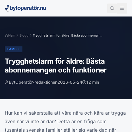
Hem
Blogg
Trygghetslarm för äldre: Bästa abonneman...
FAMILJ
Trygghetslarm för äldre: Bästa
abonnemangen och funktioner
BytOperatör-redaktionen
2026-05-24
12
min
Hur kan vi säkerställa att våra nära och kära är trygga
även när vi inte är där? Detta är en fråga som
tusentals svenska familjer ställer sig varje dag när