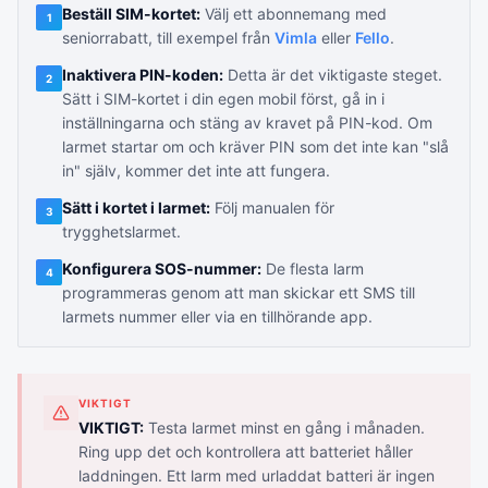
Beställ SIM-kortet:
Välj ett abonnemang med
1
seniorrabatt, till exempel från
Vimla
eller
Fello
.
Inaktivera PIN-koden:
Detta är det viktigaste steget.
2
Sätt i SIM-kortet i din egen mobil först, gå in i
inställningarna och stäng av kravet på PIN-kod. Om
larmet startar om och kräver PIN som det inte kan "slå
in" själv, kommer det inte att fungera.
Sätt i kortet i larmet:
Följ manualen för
3
trygghetslarmet.
Konfigurera SOS-nummer:
De flesta larm
4
programmeras genom att man skickar ett SMS till
larmets nummer eller via en tillhörande app.
VIKTIGT
VIKTIGT:
Testa larmet minst en gång i månaden.
Ring upp det och kontrollera att batteriet håller
laddningen. Ett larm med urladdat batteri är ingen