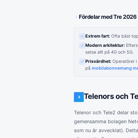
Fördelar med Tre 2026
Extrem fart:
Ofta bäst top
Modern arkitektur:
Efters
satsa allt på 4G och 5G.
Prisvärdhet:
Operatörer i
på
mobilabonnemang med
Telenors och T
3
Telenor och Tele2 delar sto
gemensamma bolagen Net4M
som nu är avvecklat). Dett