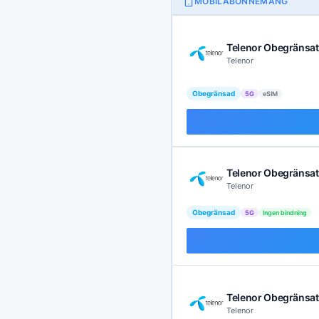
MOBILABONNEMANG
Telenor Obegränsat
Telenor
Obegränsad
5G
eSIM
Telenor Obegränsat 
Telenor
Obegränsad
5G
Ingen bindning
Telenor Obegränsat
Telenor