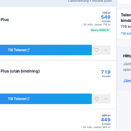
3
abonnemang
• Aktuella priser
719
kr
Tele
549
 Plus
bind
kr/mån
i
24 mån
, sedan
719
kr
719
k
Spara
4080
kr
Till e
Till
Telenor
Hitt
Jämfö
oper
Plus (utan bindning)
719
kr/mån
Jäm
Till
Telenor
569
kr
449
kr/mån
i
24 mån
, sedan
569
kr