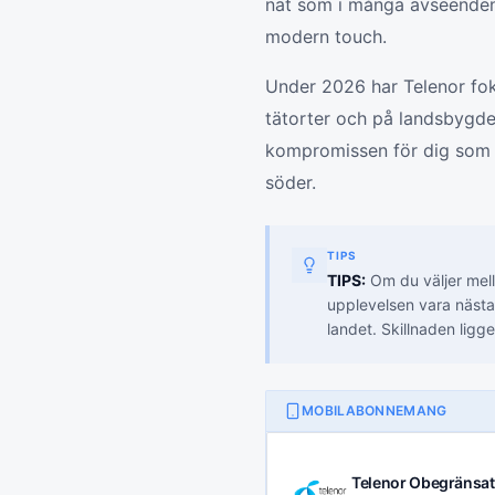
nät som i många avseenden
modern touch.
Under 2026 har Telenor fok
tätorter och på landsbygde
kompromissen för dig som v
söder.
TIPS
TIPS:
Om du väljer mel
upplevelsen vara nästa
landet. Skillnaden ligge
MOBILABONNEMANG
Telenor Obegränsat