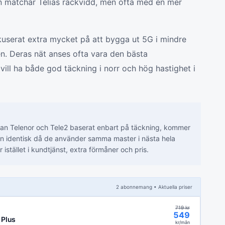
 matchar Telias räckvidd, men ofta med en mer
userat extra mycket på att bygga ut 5G i mindre
n. Deras nät anses ofta vara den bästa
ill ha både god täckning i norr och hög hastighet i
lan Telenor och Tele2 baserat enbart på täckning, kommer
n identisk då de använder samma master i nästa hela
r istället i kundtjänst, extra förmåner och pris.
2
abonnemang
• Aktuella priser
719
kr
549
 Plus
kr/mån