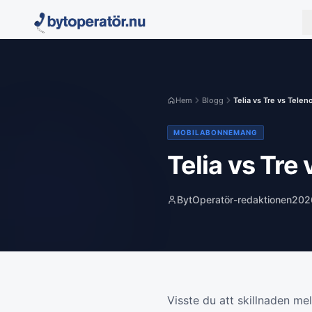
Hem
Blogg
Telia vs Tre vs Telenor
MOBILABONNEMANG
Telia vs Tre
BytOperatör-redaktionen
202
Visste du att skillnaden mel