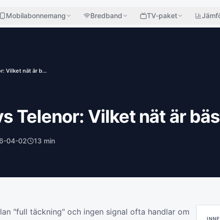
Mobilabonnemang
Bredband
TV-paket
Jämfö
: Vilket nät är b...
 vs Telenor: Vilket nät är b
6-04-02
13
min
lan "full täckning" och ingen signal ofta handlar om
INN