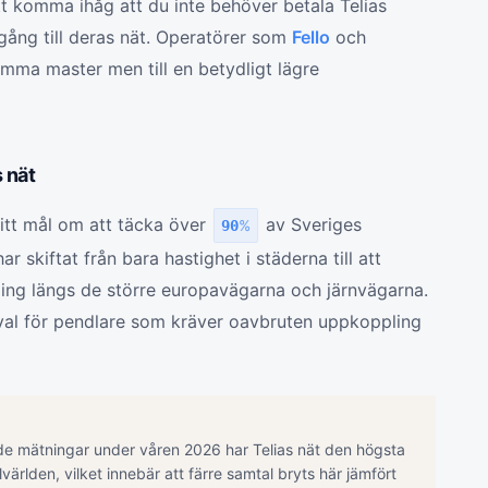
att komma ihåg att du inte behöver betala Telias
llgång till deras nät. Operatörer som
Fello
och
ma master men till en betydligt lägre
s nät
sitt mål om att täcka över
av Sveriges
90
%
 skiftat från bara hastighet i städerna till att
ing längs de större europavägarna och järnvägarna.
ppval för pendlare som kräver oavbruten uppkoppling
de mätningar under våren 2026 har Telias nät den högsta
llvärlden, vilket innebär att färre samtal bryts här jämfört