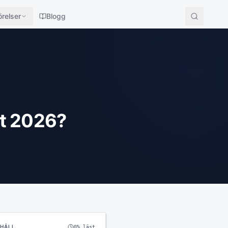
relser
Blogg
äst 2026?
EHÅLL
0
% läst