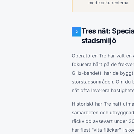
med konkurrenterna.
Tres nät: Speci
2
stadsmiljö
Operatören Tre har valt en
fokusera hårt på de frekv
GHz-bandet), har de byggt 
storstadsområden. Om du b
nät ofta leverera hastighet
Historiskt har Tre haft ut
samarbeten och utbyggnad a
räckvidd avsevärt under 2
har flest "vita fläckar" i s