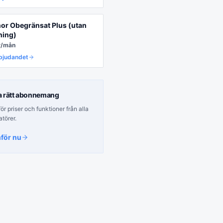
nor Obegränsat Plus (utan
ning)
r/mån
rbjudandet
a rätt
abonnemang
r priser och funktioner från alla
atörer.
för nu