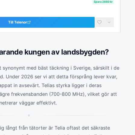
Spara
2880
kr
Till
Telenor
tfarande kungen av landsbygden?
rit synonymt med bäst täckning i Sverige, särskilt i de
d. Under 2026 ser vi att detta försprång lever kvar,
pat in avsevärt. Telias styrka ligger i deras
ägre frekvensbanden (700-800 MHz), vilket gör att
netrerar väggar effektivt.
g långt från tätorter är Telia oftast det säkraste