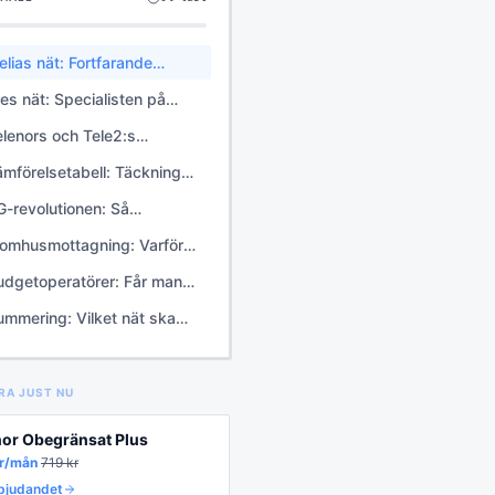
elias nät: Fortfarande
ungen av landsbygden?
res nät: Specialisten på
ögkapacitet och stadsmiljö
elenors och Tele2:s
emensamma kraftsatsning
ämförelsetabell: Täckning
ch Prestanda 2026
G-revolutionen: Så
åverkar den ditt val 2026
nomhusmottagning: Varför
iljer det sig?
udgetoperatörer: Får man
ämre täckning med en billig
ummering: Vilket nät ska
peratör?
u välja 2026?
RA JUST NU
nor Obegränsat Plus
r/mån
719
kr
rbjudandet