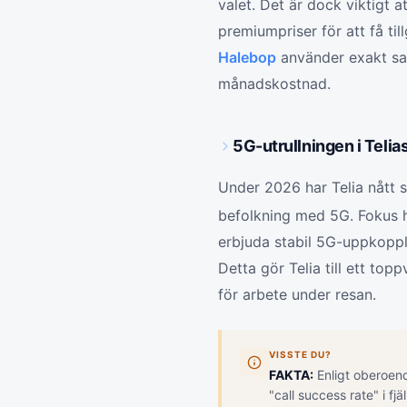
valet. Det är dock viktigt 
premiumpriser för att få ti
Halebop
använder exakt sam
månadskostnad.
5G-utrullningen i Telia
Under 2026 har Telia nått 
befolkning med 5G. Fokus har
erbjuda stabil 5G-uppkoppl
Detta gör Telia till ett to
för arbete under resan.
VISSTE DU?
FAKTA:
Enligt oberoen
"call success rate" i fjä