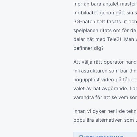
mer än bara antalet master
mobilnätet genomgått sin st
3G-näten helt fasats ut och 
spelplanen ritats om för de
delar nät med Tele2). Men v
befinner dig?
Att välja rätt operatör han
infrastrukturen som bär di
högupplöst video på tåget 
valet av nät avgörande. I d
varandra för att se vem s
Innan vi dyker ner i de tekn
populära alternativen som u