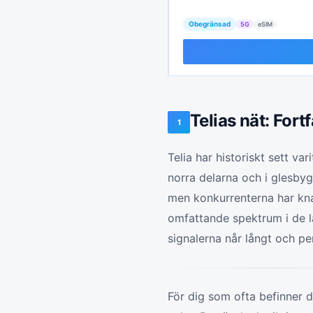
Obegränsad
5G
eSIM
Telias nät: For
1
Telia har historiskt sett va
norra delarna och i glesbyg
men konkurrenterna har knap
omfattande spektrum i de l
signalerna når långt och pe
För dig som ofta befinner di