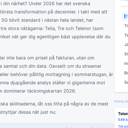
 i din närhet? Under 2026 har det svenska
örsta transformation på decennier. I takt med att
T
5G blivit standard i nästan hela landet, har
k
T
 tre stora nätägarna: Telia, Tre och Telenor (som
h
T
ilket nät ger dig egentligen bäst upplevelse där du
g
J
o
5
dlar inte bara om priset på fakturan, utan om
p
I
na samtal och din data. Oavsett om du streamar
sk
B
eller behöver pålitlig mottagning i sommarstugan, är
s
enna djupgående analys ställer vi giganterna mot
S
o
d
om dominerar täckningskartan 2026.
POPULÄ
iska skillnaderna, låt oss titta på några av de mest
tnyttjar dessa nät just nu:
Tele
549
k
Till e