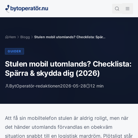
Hem
Blogg
Stulen mobil utomlands? Checklista: Spär...
GUIDER
Stulen mobil utomlands? Checklista:
Spärra & skydda dig (2026)
BytOperatör-redaktionen
2026-05-28
12
min
Att få sin mobiltelefon stulen är aldrig roligt, men när
det händer utomlands förvandlas en obekväm
situation snabbt till en logistisk mardröm. Plötsligt står