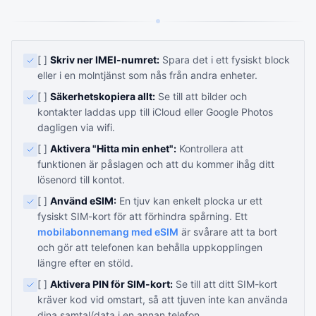
[ ]
Skriv ner IMEI-numret:
Spara det i ett fysiskt block
eller i en molntjänst som nås från andra enheter.
[ ]
Säkerhetskopiera allt:
Se till att bilder och
kontakter laddas upp till iCloud eller Google Photos
dagligen via wifi.
[ ]
Aktivera "Hitta min enhet":
Kontrollera att
funktionen är påslagen och att du kommer ihåg ditt
lösenord till kontot.
[ ]
Använd eSIM:
En tjuv kan enkelt plocka ur ett
fysiskt SIM-kort för att förhindra spårning. Ett
mobilabonnemang med eSIM
är svårare att ta bort
och gör att telefonen kan behålla uppkopplingen
längre efter en stöld.
[ ]
Aktivera PIN för SIM-kort:
Se till att ditt SIM-kort
kräver kod vid omstart, så att tjuven inte kan använda
dina samtal/data i en annan telefon.