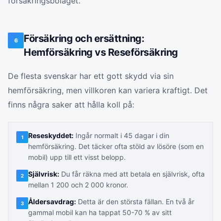
försäkringsbolaget.
Försäkring och ersättning:
6
Hemförsäkring vs Reseförsäkring
De flesta svenskar har ett gott skydd via sin
hemförsäkring, men villkoren kan variera kraftigt. Det
finns några saker att hålla koll på:
Reseskyddet:
Ingår normalt i 45 dagar i din
1
hemförsäkring. Det täcker ofta stöld av lösöre (som en
mobil) upp till ett visst belopp.
Självrisk:
Du får räkna med att betala en självrisk, ofta
2
mellan 1 200 och 2 000 kronor.
Åldersavdrag:
Detta är den största fällan. En två år
3
gammal mobil kan ha tappat 50-70 % av sitt