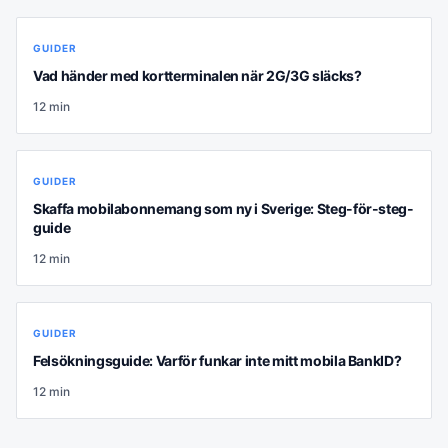
GUIDER
Vad händer med kortterminalen när 2G/3G släcks?
12
min
GUIDER
Skaffa mobilabonnemang som ny i Sverige: Steg-för-steg-
guide
12
min
GUIDER
Felsökningsguide: Varför funkar inte mitt mobila BankID?
12
min