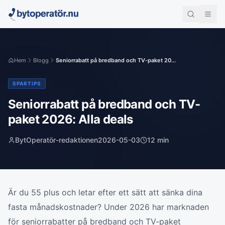
Hem
Blogg
Seniorrabatt på bredband och TV-paket 20...
SPARTIPS
Seniorrabatt på bredband och TV-
paket 2026: Alla deals
BytOperatör-redaktionen
2026-05-03
12
min
Är du 55 plus och letar efter ett sätt att sänka dina
fasta månadskostnader? Under 2026 har marknaden
för seniorrabatter på bredband och TV-paket