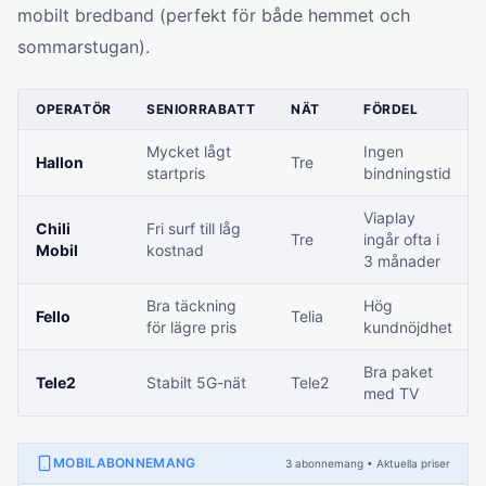
mobilt bredband (perfekt för både hemmet och
sommarstugan).
OPERATÖR
SENIORRABATT
NÄT
FÖRDEL
Mycket lågt
Ingen
Hallon
Tre
startpris
bindningstid
Viaplay
Chili
Fri surf till låg
Tre
ingår ofta i
Mobil
kostnad
3 månader
Bra täckning
Hög
Fello
Telia
för lägre pris
kundnöjdhet
Bra paket
Tele2
Stabilt 5G-nät
Tele2
med TV
MOBILABONNEMANG
3
abonnemang
• Aktuella priser