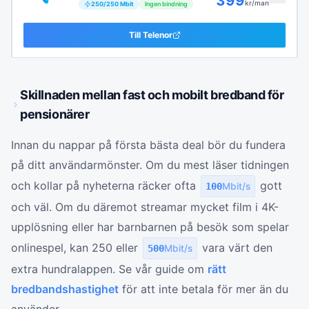
399
kr/man
250
/
250
Mbit
Ingen bindning
Till
Telenor
Skillnaden mellan fast och mobilt bredband för
pensionärer
Innan du nappar på första bästa deal bör du fundera
på ditt användarmönster. Om du mest läser tidningen
och kollar på nyheterna räcker ofta
gott
100
Mbit/s
och väl. Om du däremot streamar mycket film i 4K-
upplösning eller har barnbarnen på besök som spelar
onlinespel, kan 250 eller
vara värt den
500
Mbit/s
extra hundralappen. Se vår guide om
rätt
bredbandshastighet
för att inte betala för mer än du