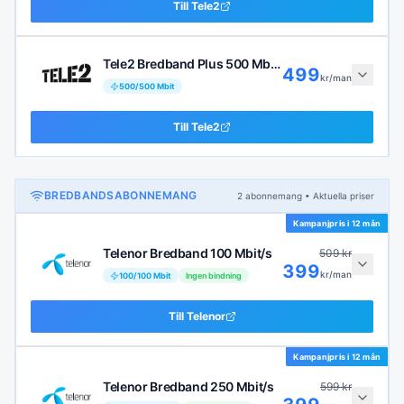
Till
Tele2
Tele2 Bredband Plus 500 Mbit/s
499
kr/man
500
/
500
Mbit
Till
Tele2
BREDBANDSABONNEMANG
2
abonnemang
• Aktuella priser
Kampanjpris i
12 mån
Telenor Bredband 100 Mbit/s
509
kr
399
kr/man
100
/
100
Mbit
Ingen bindning
Till
Telenor
Kampanjpris i
12 mån
Telenor Bredband 250 Mbit/s
599
kr