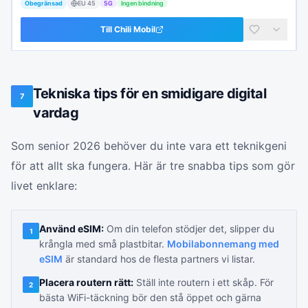
Obegränsad
EU
45
5G
Ingen bindning
Till
Chili Mobil
Tekniska tips för en smidigare digital
7
vardag
Som senior 2026 behöver du inte vara ett teknikgeni
för att allt ska fungera. Här är tre snabba tips som gör
livet enklare:
Använd eSIM:
Om din telefon stödjer det, slipper du
1
krångla med små plastbitar.
Mobilabonnemang med
eSIM
är standard hos de flesta partners vi listar.
Placera routern rätt:
Ställ inte routern i ett skåp. För
2
bästa WiFi-täckning bör den stå öppet och gärna