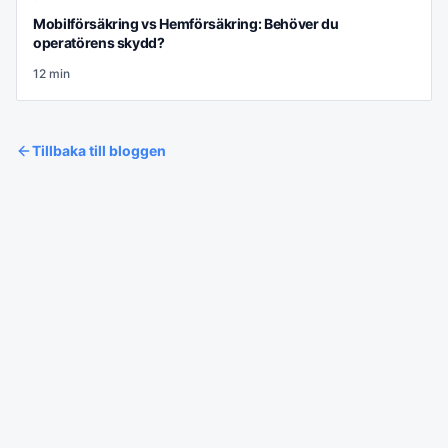
Mobilförsäkring vs Hemförsäkring: Behöver du
operatörens skydd?
12
min
Tillbaka till bloggen