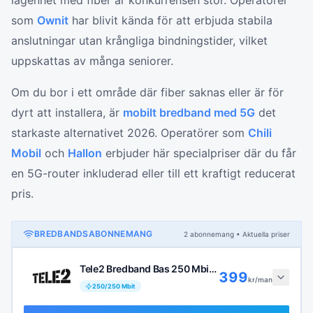
lägenhet med fiber är konkurrensen stor. Operatörer
som
Ownit
har blivit kända för att erbjuda stabila
anslutningar utan krångliga bindningstider, vilket
uppskattas av många seniorer.
Om du bor i ett område där fiber saknas eller är för
dyrt att installera, är
mobilt bredband med 5G
det
starkaste alternativet 2026. Operatörer som
Chili
Mobil
och
Hallon
erbjuder här specialpriser där du får
en 5G-router inkluderad eller till ett kraftigt reducerat
pris.
BREDBANDSABONNEMANG
2
abonnemang
• Aktuella priser
Tele2 Bredband Bas 250 Mbit/s
399
kr/man
250
/
250
Mbit