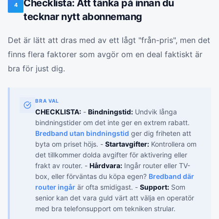
Checklista: Att tänka på innan du
4
tecknar nytt abonnemang
Det är lätt att dras med av ett lågt "från-pris", men det
finns flera faktorer som avgör om en deal faktiskt är
bra för just dig.
BRA VAL
CHECKLISTA:
-
Bindningstid:
Undvik långa
bindningstider om det inte ger en extrem rabatt.
Bredband utan bindningstid
ger dig friheten att
byta om priset höjs. -
Startavgifter:
Kontrollera om
det tillkommer dolda avgifter för aktivering eller
frakt av router. -
Hårdvara:
Ingår router eller TV-
box, eller förväntas du köpa egen?
Bredband där
router ingår
är ofta smidigast. -
Support:
Som
senior kan det vara guld värt att välja en operatör
med bra telefonsupport om tekniken strular.