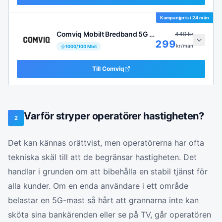
Kampanjpris i
24 mån
Comviq Mobilt Bredband 5G 1000 Mbit/s
449
kr
299
kr/man
1000
/
100
Mbit
Till
Comviq
Varför stryper operatörer hastigheten?
2
Det kan kännas orättvist, men operatörerna har ofta
tekniska skäl till att de begränsar hastigheten. Det
handlar i grunden om att bibehålla en stabil tjänst för
alla kunder. Om en enda användare i ett område
belastar en 5G-mast så hårt att grannarna inte kan
sköta sina bankärenden eller se på TV, går operatören