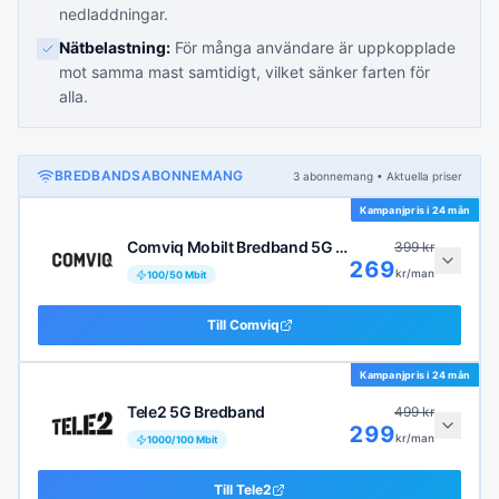
nedladdningar.
Nätbelastning:
För många användare är uppkopplade
mot samma mast samtidigt, vilket sänker farten för
alla.
BREDBANDSABONNEMANG
3
abonnemang
• Aktuella priser
Kampanjpris i
24 mån
Comviq Mobilt Bredband 5G 100 Mbit/s
399
kr
269
kr/man
100
/
50
Mbit
Till
Comviq
Kampanjpris i
24 mån
Tele2 5G Bredband
499
kr
299
kr/man
1000
/
100
Mbit
Till
Tele2