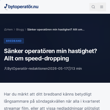
Hem
Blogg
Sänker operatören min hastighet? Allt om...
BREDBAND
Sänker operatören min hastighet?
Allt om speed-dropping
BytOperatör-redaktionen
2026-05-17
13
min
Har du märkt att ditt bredband känns betydligt
långsammare på söndagskvällen när alla i kvarteret
streamar film, eller att vissa nedladdningar plötsligt