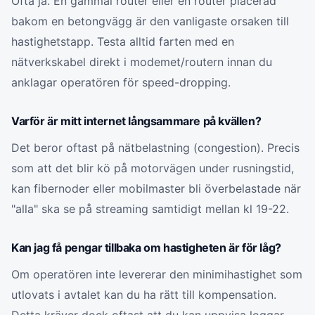
Ofta ja. En gammal router eller en router placerad
bakom en betongvägg är den vanligaste orsaken till
hastighetstapp. Testa alltid farten med en
nätverkskabel direkt i modemet/routern innan du
anklagar operatören för speed-dropping.
Varför är mitt internet långsammare på kvällen?
Det beror oftast på nätbelastning (congestion). Precis
som att det blir kö på motorvägen under rusningstid,
kan fibernoder eller mobilmaster bli överbelastade när
"alla" ska se på streaming samtidigt mellan kl 19-22.
Kan jag få pengar tillbaka om hastigheten är för låg?
Om operatören inte levererar den minimihastighet som
utlovats i avtalet kan du ha rätt till kompensation.