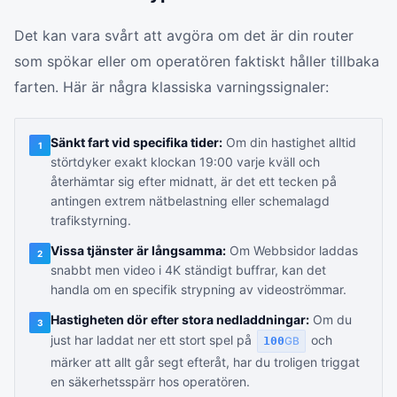
Det kan vara svårt att avgöra om det är din router
som spökar eller om operatören faktiskt håller tillbaka
farten. Här är några klassiska varningssignaler:
Sänkt fart vid specifika tider:
Om din hastighet alltid
1
störtdyker exakt klockan 19:00 varje kväll och
återhämtar sig efter midnatt, är det ett tecken på
antingen extrem nätbelastning eller schemalagd
trafikstyrning.
Vissa tjänster är långsamma:
Om Webbsidor laddas
2
snabbt men video i 4K ständigt buffrar, kan det
handla om en specifik strypning av videoströmmar.
Hastigheten dör efter stora nedladdningar:
Om du
3
just har laddat ner ett stort spel på
och
100
GB
märker att allt går segt efteråt, har du troligen triggat
en säkerhetsspärr hos operatören.