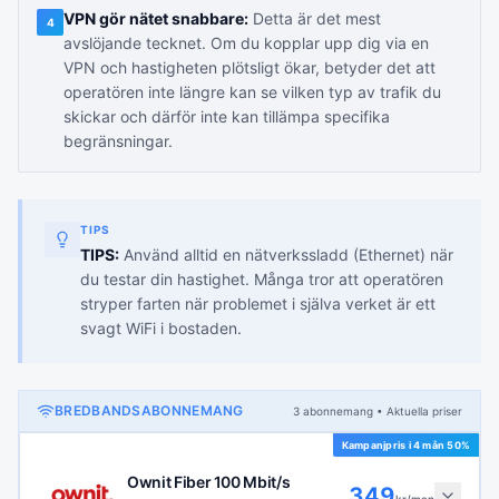
VPN gör nätet snabbare:
Detta är det mest
4
avslöjande tecknet. Om du kopplar upp dig via en
VPN och hastigheten plötsligt ökar, betyder det att
operatören inte längre kan se vilken typ av trafik du
skickar och därför inte kan tillämpa specifika
begränsningar.
TIPS
TIPS:
Använd alltid en nätverkssladd (Ethernet) när
du testar din hastighet. Många tror att operatören
stryper farten när problemet i själva verket är ett
svagt WiFi i bostaden.
BREDBANDSABONNEMANG
3
abonnemang
• Aktuella priser
Kampanjpris i
4 mån 50%
Ownit Fiber 100 Mbit/s
349
kr/man