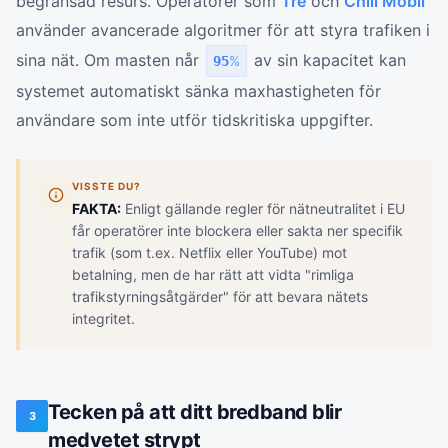
begränsad resurs. Operatörer som
Tre
och
Chili Mobil
använder avancerade algoritmer för att styra trafiken i
sina nät. Om masten når
av sin kapacitet kan
95
%
systemet automatiskt sänka maxhastigheten för
användare som inte utför tidskritiska uppgifter.
VISSTE DU?
FAKTA:
Enligt gällande regler för nätneutralitet i EU
får operatörer inte blockera eller sakta ner specifik
trafik (som t.ex. Netflix eller YouTube) mot
betalning, men de har rätt att vidta "rimliga
trafikstyrningsåtgärder" för att bevara nätets
integritet.
Tecken på att ditt bredband blir
3
medvetet strypt