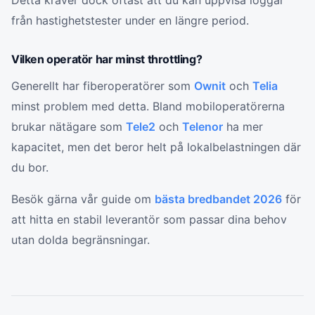
Detta kräver dock oftast att du kan uppvisa loggar
från hastighetstester under en längre period.
Vilken operatör har minst throttling?
Generellt har fiberoperatörer som
Ownit
och
Telia
minst problem med detta. Bland mobiloperatörerna
brukar nätägare som
Tele2
och
Telenor
ha mer
kapacitet, men det beror helt på lokalbelastningen där
du bor.
Besök gärna vår guide om
bästa bredbandet 2026
för
att hitta en stabil leverantör som passar dina behov
utan dolda begränsningar.