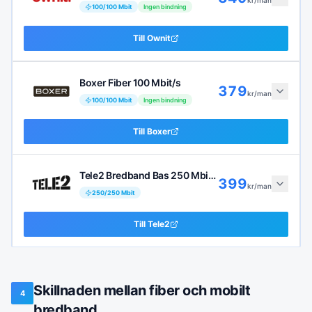
100
/
100
Mbit
Ingen bindning
Till
Ownit
Boxer Fiber 100 Mbit/s
379
kr/man
100
/
100
Mbit
Ingen bindning
Till
Boxer
Tele2 Bredband Bas 250 Mbit/s
399
kr/man
250
/
250
Mbit
Till
Tele2
Skillnaden mellan fiber och mobilt
4
bredband