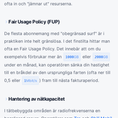
ofta in och "jämnar ut" resurserna.
Fair Usage Policy (FUP)
De flesta abonnemang med "obegränsad surf" är i
praktiken inte helt gränslösa. I det finstilta hittar man
ofta en Fair Usage Policy. Det innebär att om du
exempelvis förbrukar mer än
eller
1000
GB
2000
GB
under en månad, kan operatören sänka din hastighet
till en bråkdel av den ursprungliga farten (ofta ner till
0,5 eller
) fram till nästa fakturaperiod.
1
Mbit/s
Hantering av nätkapacitet
I tätbebyggda områden är radiofrekvenserna en