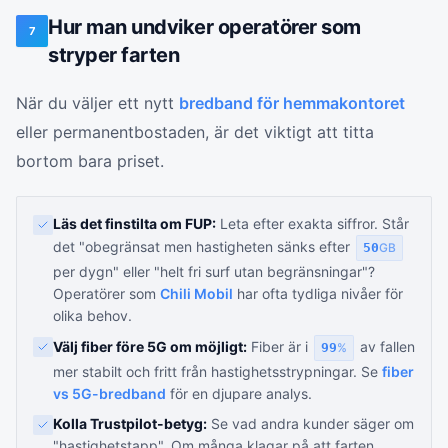
Hur man undviker operatörer som
7
stryper farten
När du väljer ett nytt
bredband för hemmakontoret
eller permanentbostaden, är det viktigt att titta
bortom bara priset.
Läs det finstilta om FUP:
Leta efter exakta siffror. Står
det "obegränsat men hastigheten sänks efter
50
GB
per dygn" eller "helt fri surf utan begränsningar"?
Operatörer som
Chili Mobil
har ofta tydliga nivåer för
olika behov.
Välj fiber före 5G om möjligt:
Fiber är i
av fallen
99
%
mer stabilt och fritt från hastighetsstrypningar. Se
fiber
vs 5G-bredband
för en djupare analys.
Kolla Trustpilot-betyg:
Se vad andra kunder säger om
"hastighetstapp". Om många klagar på att farten