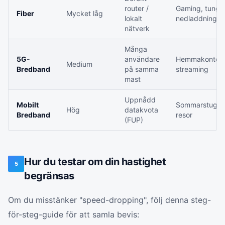
router /
Gaming, tunga
Fiber
Mycket låg
lokalt
nedladdningar
nätverk
Många
5G-
användare
Hemmakontor,
Medium
Bredband
på samma
streaming
mast
Uppnådd
Mobilt
Sommarstugan
Hög
datakvota
Bredband
resor
(FUP)
Hur du testar om din hastighet
5
begränsas
Om du misstänker "speed-dropping", följ denna steg-
för-steg-guide för att samla bevis: