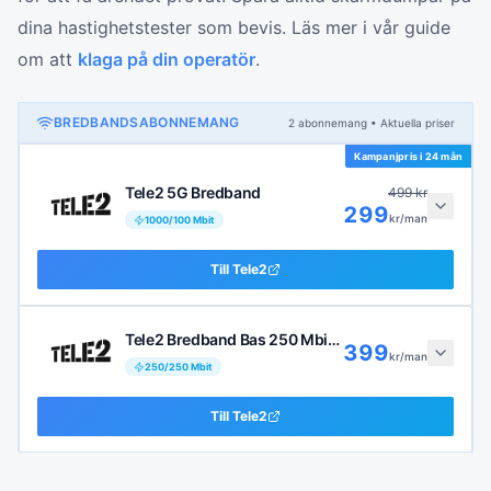
dina hastighetstester som bevis. Läs mer i vår guide
om att
klaga på din operatör
.
BREDBANDSABONNEMANG
2
abonnemang
• Aktuella priser
Kampanjpris i
24 mån
Tele2 5G Bredband
499
kr
299
kr/man
1000
/
100
Mbit
Till
Tele2
Tele2 Bredband Bas 250 Mbit/s
399
kr/man
250
/
250
Mbit
Till
Tele2