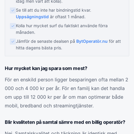
idag men värt att kolla).
Se till att du inte har bindningstid kvar.
Uppsägningstid
är oftast 1 månad.
Kolla hur mycket surf du faktiskt använde förra
månaden.
Jämför de senaste dealsen på
BytOperatör.nu
för att
hitta dagens bästa pris.
Hur mycket kan jag spara som mest?
För en enskild person ligger besparingen ofta mellan 2
000 och 4 000 kr per år. För en familj kan det handla
om upp till 12 000 kr per år om man optimerar både
mobil, bredband och streamingtjänster.
Blir kvaliteten på samtal sämre med en billig operatör?
Nej. Samtalskvalitet och täckning är identisk med