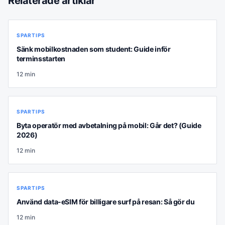
Relaterade artiklar
SPARTIPS
Sänk mobilkostnaden som student: Guide inför
terminsstarten
12
min
SPARTIPS
Byta operatör med avbetalning på mobil: Går det? (Guide
2026)
12
min
SPARTIPS
Använd data-eSIM för billigare surf på resan: Så gör du
12
min