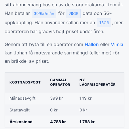
sitt abonnemang hos en av de stora drakarna i fem år.
Han betalar
för
data och 5G-
399
kr/mån
20
GB
uppkoppling. Han använder sällan mer än
, men
15
GB
operatören har gradvis höjt priset under åren.
Genom att byta till en operatör som
Hallon
eller
Vimla
kan Johan få motsvarande surfmängd (eller mer) för
en bråkdel av priset.
B
GAMMAL
NY
KOSTNADSPOST
P
OPERATÖR
LÅGPRISOPERATÖR
M
Månadsavgift
399 kr
149 kr
2
Startavgift
0 kr
0 kr
0 
Årskostnad
4 788 kr
1 788 kr
3