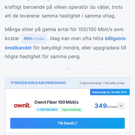
kraftigt beroende på vilken operatör du väljer, trots
att de levererar samma hastighet i samma uttag.
Många sitter på gamla avtal för 100/100 Mbit/s som
kostar
. Idag kan man ofta hitta
billigaste
499
kr/mån
bredbandet
för betydligt mindre, eller uppgradera till
högre hastighet för samma peng.
BREDBANDSABONNEMANG
3
abonnemang
• Aktuella priser
Kampanjpris i
4 mån 50%
Ownit Fiber 100 Mbit/s
349
kr/man
100
/
100
Mbit
Ingen bindning
Till
Ownit