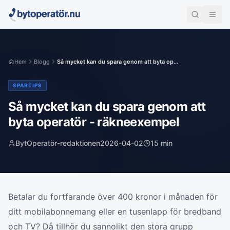
Hem
Blogg
Så mycket kan du spara genom att byta op...
SPARTIPS
Så mycket kan du spara genom att
byta operatör - räkneexempel
BytOperatör-redaktionen
2026-04-02
15
min
Betalar du fortfarande över 400 kronor i månaden för
ditt mobilabonnemang eller en tusenlapp för bredband
och TV? Då tillhör du sannolikt den stora grupp