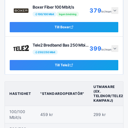
Boxer Fiber 100 Mbit/s
379
kr/man
100
/
100
Mbit
Ingen bindning
Till
Boxer
Tele2 Bredband Bas 250 Mbit/s
399
kr/man
250
/
250
Mbit
Till
Tele2
UTMANARE
(EX.
HASTIGHET
"STANDARDOPERATÖR"
TELENOR/TELE2
KAMPANJ)
100/100
459 kr
299 kr
Mbit/s