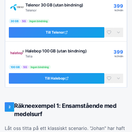
Telenor 30 GB (utan bindning)
399
Telenor
kr/mån
30 GB
5G
Ingen bindning
Till
Telenor
Halebop 100 GB (utan bindning)
399
Telia
kr/mån
100 GB
5G
Ingen bindning
Till
Halebop
Räkneexempel 1: Ensamstående med
2
medelsurf
Låt oss titta på ett klassiskt scenario. "Johan" har haft