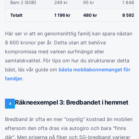
Barn 2 (8GB)
249 kr
95 kr
1 848 k
Totalt
1 196 kr
480 kr
8 592 k
Här ser vi att en genomsnittlig familj kan spara nästan
8 600 kronor per år. Detta utan att behöva
kompromissa med varken surfmängd eller
samtalskvalitet. För tips om hur du strukturerar detta
bäst, läs vår guide om
bästa mobilabonnemanget för
familjer
.
Räkneexempel 3: Bredbandet i hemmet
4
Bredband är ofta en mer "osynlig" kostnad än mobilen
eftersom den ofta dras via autogiro och bara "finns
där". Men priserna på fiber och 5G-bredband varierar