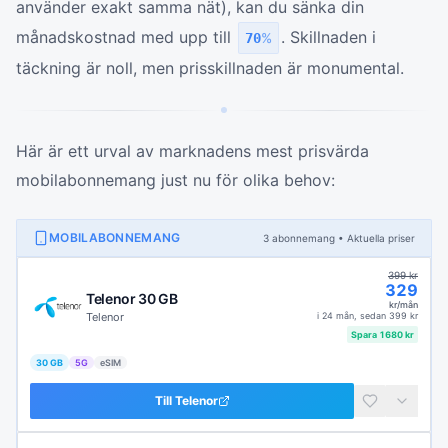
använder exakt samma nät), kan du sänka din
månadskostnad med upp till
. Skillnaden i
70
%
täckning är noll, men prisskillnaden är monumental.
Här är ett urval av marknadens mest prisvärda
mobilabonnemang just nu för olika behov:
MOBILABONNEMANG
3
abonnemang
• Aktuella priser
399
kr
329
Telenor 30 GB
kr/mån
Telenor
i
24 mån
, sedan
399
kr
Spara
1680
kr
30 GB
5G
eSIM
Till
Telenor