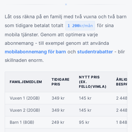
Låt oss räkna på en familj med två vuxna och två barn
som tidigare betalat totalt
för sina
1 200
kr/mån
mobila tjänster. Genom att optimera varje
abonnemang - till exempel genom att använda
mobilabonnemang för barn
och
studentrabatter
- blir
skillnaden enorm.
NYTT PRIS
TIDIGARE
ÅRLIG
FAMILJEMEDLEM
(EX.
PRIS
BESPAR
FELLO/VIMLA)
Vuxen 1 (20GB)
349 kr
145 kr
2 448 k
Vuxen 2 (20GB)
349 kr
145 kr
2 448 k
Barn 1 (8GB)
249 kr
95 kr
1 848 k