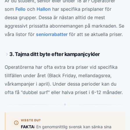
Är du student, senior eller under 18 år? Operatörer
som
Fello
och
Hallon
har specifika prisplaner för
dessa grupper. Dessa är nästan alltid de mest
aggressivt prissatta abonnemangen på marknaden. Se
våra listor för
seniorrabatter
för att se aktuella priser.
3. Tajma ditt byte efter kampanjcykler
Operatörerna har ofta extra bra priser vid specifika
tillfällen under året (Black Friday, mellandagsrea,
vårkampanjer i april). Under dessa perioder kan du
ofta få "dubbel surf" eller halva priset i 6-12 månader.
VISSTE DU?
FAKTA:
En genomsnittlig svensk kan sänka sina