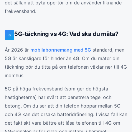
det sällan att byta opertör om de använder liknande
frekvensband.
5G-täckning vs 4G: Vad ska du mäta?
6
År 2026 är
mobilabonnemang med 5G
standard, men
5G är känsligare för hinder än 4G. Om du mäter din
täckning bör du titta på om telefonen växlar ner till 4G
inomhus.
5G på höga frekvensband (som ger de högsta
hastigheterna) har svårt att penetrera tegel och
betong. Om du ser att din telefon hoppar mellan 5G
och 4G kan det orsaka batteridränering. I vissa fall kan
det faktiskt vara bättre att låsa telefonen till 4G om
5G-signalen är för svag och instabil i hemmet.