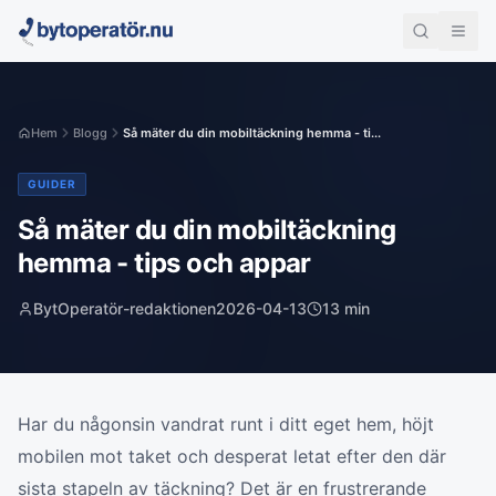
Hem
Blogg
Så mäter du din mobiltäckning hemma - ti...
GUIDER
Så mäter du din mobiltäckning
hemma - tips och appar
BytOperatör-redaktionen
2026-04-13
13
min
Har du någonsin vandrat runt i ditt eget hem, höjt
mobilen mot taket och desperat letat efter den där
sista stapeln av täckning? Det är en frustrerande