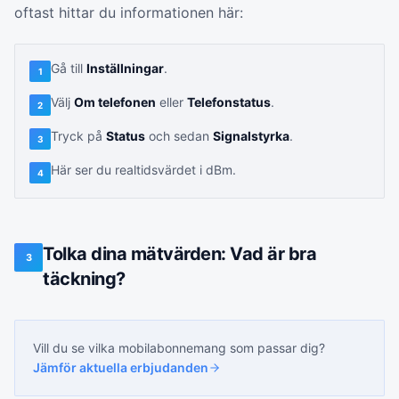
oftast hittar du informationen här:
Gå till
Inställningar
.
1
Välj
Om telefonen
eller
Telefonstatus
.
2
Tryck på
Status
och sedan
Signalstyrka
.
3
Här ser du realtidsvärdet i dBm.
4
Tolka dina mätvärden: Vad är bra
3
täckning?
Vill du se vilka
mobilabonnemang
som passar dig?
Jämför aktuella erbjudanden