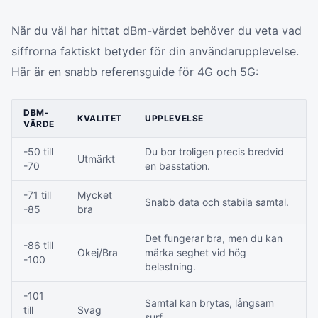
När du väl har hittat dBm-värdet behöver du veta vad
siffrorna faktiskt betyder för din användarupplevelse.
Här är en snabb referensguide för 4G och 5G:
DBM-
KVALITET
UPPLEVELSE
VÄRDE
-50 till
Du bor troligen precis bredvid
Utmärkt
-70
en basstation.
-71 till
Mycket
Snabb data och stabila samtal.
-85
bra
Det fungerar bra, men du kan
-86 till
Okej/Bra
märka seghet vid hög
-100
belastning.
-101
Samtal kan brytas, långsam
till
Svag
surf.