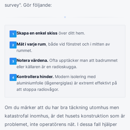
survey". Gör följande:
Skapa en enkel skiss
över ditt hem.
1
Mät i varje rum
, både vid fönstret och i mitten av
2
rummet.
Notera värdena.
Ofta upptäcker man att badrummet
3
eller källaren är en radioskugga.
Kontrollera hinder.
Modern isolering med
4
aluminiumfolie (lågenergiglas) är extremt effektivt på
att stoppa radiovågor.
Om du märker att du har bra täckning utomhus men
katastrofal inomhus, är det husets konstruktion som är
problemet, inte operatörens nät. I dessa fall hjälper