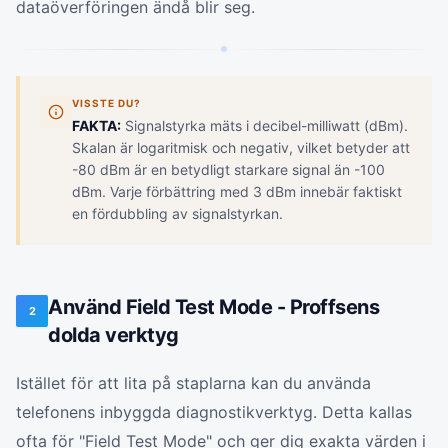
dataöverföringen ändå blir seg.
VISSTE DU?
FAKTA:
Signalstyrka mäts i decibel-milliwatt (dBm).
Skalan är logaritmisk och negativ, vilket betyder att
-80 dBm är en betydligt starkare signal än -100
dBm. Varje förbättring med 3 dBm innebär faktiskt
en fördubbling av signalstyrkan.
Använd Field Test Mode - Proffsens
2
dolda verktyg
Istället för att lita på staplarna kan du använda
telefonens inbyggda diagnostikverktyg. Detta kallas
ofta för "Field Test Mode" och ger dig exakta värden i