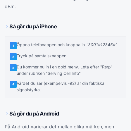
dBm.
Så gör du på iPhone
Öppna telefonappen och knappa in `
3001#12345#
`
1
Tryck på samtalsknappen.
2
Du kommer nu in i en dold meny. Leta efter "Rsrp"
3
under rubriken "Serving Cell Info".
Värdet du ser (exempelvis -92) är din faktiska
4
signalstyrka.
Så gör du på Android
På Android varierar det mellan olika märken, men