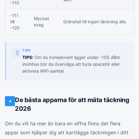
-110
-111
Mycket
till
Gränsfall till ingen täckning alls.
svag
-120
TIPS
TIPS:
Om du konsekvent ligger under -105 dBm
inomhus bör du överväga att byta operatör eller
aktivera WiFi-samtal.
De bästa apparna för att mäta täckning
4
2026
Om du vill ha mer än bara en siffra finns det flera
appar som hjälper dig att kartlägga täckningen i ditt