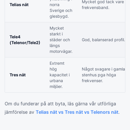
Mycket god tack vare lå
Telias nät
norra
frekvensband.
Sverige och
glesbygd.
Mycket
starkt i
Tele4
städer och
God, balanserad profil.
(Telenor/Tele2)
längs
motorvägar.
Extremt
hög
Något svagare i gamla
Tres nät
kapacitet i
stenhus pga höga
urbana
frekvenser.
miljöer.
Om du funderar på att byta, läs gärna vår utförliga
jämförelse av
Telias nät vs Tres nät vs Telenors nät
.