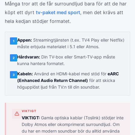
Många tror att de får surroundljud bara för att de har
köpt ett dyrt
tv-paket med sport
, men det krävs att
hela kedjan stödjer formatet.
Appen:
Streamingtjänsten (t.ex. TV4 Play eller Netflix)
1
måste erbjuda materialet i 5.1 eller Atmos.
Hårdvaran:
Din TV-box eller Smart-TV-app måste
2
kunna hantera formatet.
Kabeln:
Använd en HDMI-kabel med stöd för
eARC
3
(Enhanced Audio Return Channel)
för att skicka
högupplöst ljud från TV:n till din soundbar.
VIKTIGT
VIKTIGT:
Gamla optiska kablar (Toslink) stödjer inte
Dolby Atmos eller okomprimerat surroundljud. Om
du har en modern soundbar bör du alltid använda