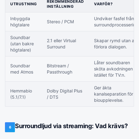
REKOMMENDERAD
UTRUSTNING
VARFÖR?
INSTÄLLNING
Inbyggda
Undviker fasfel från
Stereo / PCM
högtalare
surroundprocessering
Soundbar
2.1 eller Virtual
Skapar rymd utan att
(utan bakre
Surround
förlora dialogen.
högtalare)
Låter soundbaren
Soundbar
Bitstream /
sköta avkodningen
med Atmos
Passthrough
istället för TV:n.
Ger äkta
Hemmabio
Dolby Digital Plus
kanalseparation för e
(5.1/7.1)
/ DTS
bioupplevelse.
Surroundljud via streaming: Vad krävs?
6