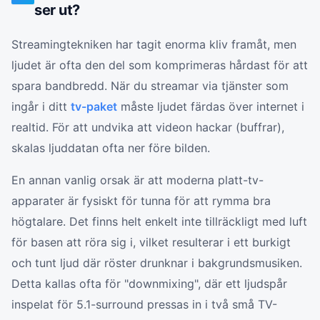
ser ut?
Streamingtekniken har tagit enorma kliv framåt, men
ljudet är ofta den del som komprimeras hårdast för att
spara bandbredd. När du streamar via tjänster som
ingår i ditt
tv-paket
måste ljudet färdas över internet i
realtid. För att undvika att videon hackar (buffrar),
skalas ljuddatan ofta ner före bilden.
En annan vanlig orsak är att moderna platt-tv-
apparater är fysiskt för tunna för att rymma bra
högtalare. Det finns helt enkelt inte tillräckligt med luft
för basen att röra sig i, vilket resulterar i ett burkigt
och tunt ljud där röster drunknar i bakgrundsmusiken.
Detta kallas ofta för "downmixing", där ett ljudspår
inspelat för 5.1-surround pressas in i två små TV-