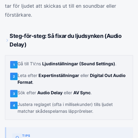
tar för ljudet att skickas ut till en soundbar eller
förstärkare.
Steg-för-steg: Så fixar du ljudsynken (Audio
Delay)
Gå till TV:ns
Ljudinställningar (Sound Settings)
.
1
Leta efter
Expertinställningar
eller
Digital Out Audio
2
Format
.
Sök efter
Audio Delay
eller
AV Sync
.
3
Justera reglaget (ofta i millisekunder) tills ljudet
4
matchar skådespelarnas läpprörelser.
TIPS