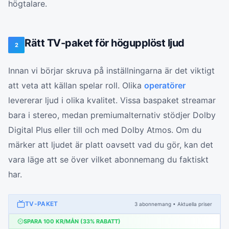
högtalare.
Rätt TV-paket för högupplöst ljud
2
Innan vi börjar skruva på inställningarna är det viktigt
att veta att källan spelar roll. Olika
operatörer
levererar ljud i olika kvalitet. Vissa baspaket streamar
bara i stereo, medan premiumalternativ stödjer Dolby
Digital Plus eller till och med Dolby Atmos. Om du
märker att ljudet är platt oavsett vad du gör, kan det
vara läge att se över vilket abonnemang du faktiskt
har.
TV-PAKET
3
abonnemang
• Aktuella priser
SPARA
100
KR/MÅN (
33
% RABATT)