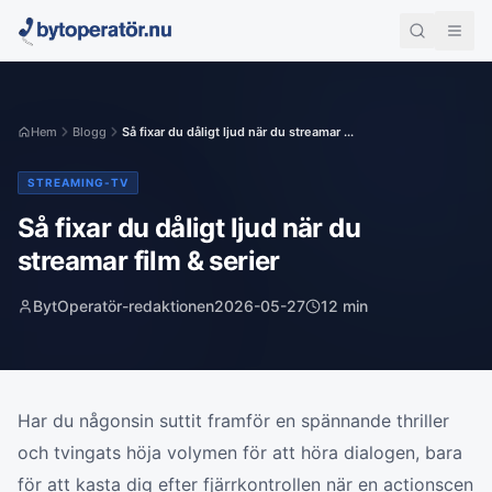
Hem
Blogg
Så fixar du dåligt ljud när du streamar ...
STREAMING-TV
Så fixar du dåligt ljud när du
streamar film & serier
BytOperatör-redaktionen
2026-05-27
12
min
Har du någonsin suttit framför en spännande thriller
och tvingats höja volymen för att höra dialogen, bara
för att kasta dig efter fjärrkontrollen när en actionscen