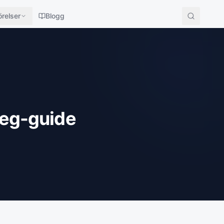
relser
Blogg
teg-guide