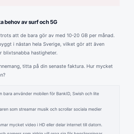
iska behov av surf och 5G
" trots att de bara gör av med 10-20 GB per månad.
yggt i nästan hela Sverige, vilket gör att även
r blixtsnabba hastigheter.
onnemang, titta på din senaste faktura. Hur mycket
en?
n bara använder mobilen för BankID, Swish och lite
en som streamar musik och scrollar sociala medier
ar mycket video i HD eller delar internet till datorn.
ch gamers som aldrig vill oroa sig för begränsningar.