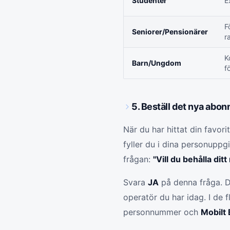
Studenter
E
F
Seniorer/Pensionärer
r
K
Barn/Ungdom
f
5. Beställ det nya abon
När du har hittat din favori
fyller du i dina personupp
frågan:
"Vill du behålla d
Svara
JA
på denna fråga. Du
operatör du har idag. I de 
personnummer och
Mobilt