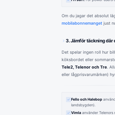
Om du jagar det absolut läg
mobilabonnemanget
just n
3. Jämför täckning där 
Det spelar ingen roll hur b
köksbordet eller sommarstug
Tele2, Telenor och Tre
. Al
eller lågprisvarumärken) hyr
Fello och Halebop
använde
landsbygden).
Vimla
använder Telenors 