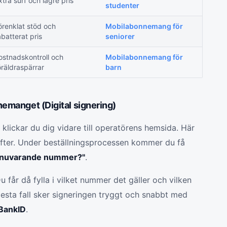
xtra surf och lägre pris
studenter
örenklat stöd och
Mobilabonnemang för
abatterat pris
seniorer
ostnadskontroll och
Mobilabonnemang för
öräldraspärrar
barn
nemanget (Digital signering)
t klickar du dig vidare till operatörens hemsida. Här
gifter. Under beställningsprocessen kommer du få
itt nuvarande nummer?"
.
 får då fylla i vilket nummer det gäller och vilken
flesta fall sker signeringen tryggt och snabbt med
 BankID
.