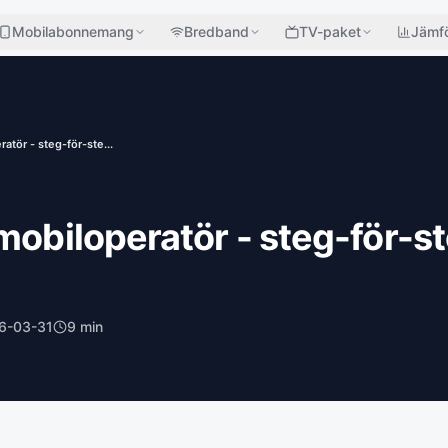
Mobilabonnemang
Bredband
TV-paket
Jämfö
atör - steg-för-ste...
mobiloperatör - steg-för-s
6-03-31
9
min