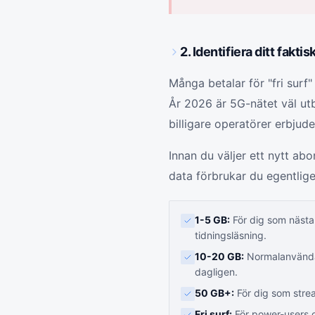
2. Identifiera ditt fakt
Många betalar för "fri surf
År 2026 är 5G-nätet väl utb
billigare operatörer erbjude
Innan du väljer ett nytt ab
data förbrukar du egentlig
1-5 GB:
För dig som nästa
tidningsläsning.
10-20 GB:
Normalanvändar
dagligen.
50 GB+:
För dig som stream
Fri surf:
För power-users o