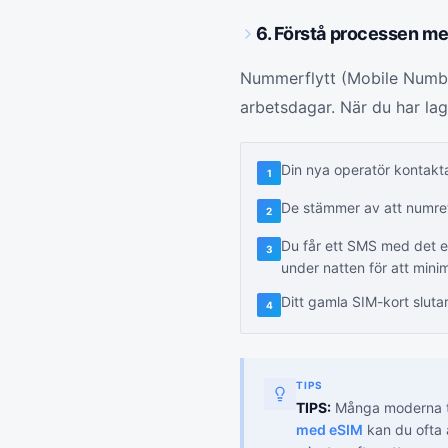
6. Förstå processen m
Nummerflytt (Mobile Number 
arbetsdagar. När du har lag
Din nya operatör kontakt
1
De stämmer av att numret 
2
Du får ett SMS med det e
3
under natten för att mini
Ditt gamla SIM-kort sluta
4
TIPS
TIPS:
Många moderna te
med eSIM
kan du ofta 