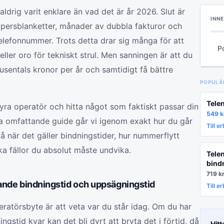
ldrig varit enklare än vad det är år 2026. Slut är
INN
persblanketter, månader av dubbla fakturor och
 telefonnummer. Trots detta drar sig många för att
P
ller oro för tekniskt strul. Men sanningen är att du
ju
sentals kronor per år och samtidigt få bättre
POPULÄ
Tele
yra operatör och hitta något som faktiskt passar din
549
k
na omfattande guide går vi igenom exakt hur du går
Till e
på när det gäller bindningstider, hur nummerflytt
lka fällor du absolut måste undvika.
Tele
bind
719
k
arande bindningstid och uppsägningstid
Till e
peratörsbyte är att veta var du står idag. Om du har
stid kvar kan det bli dyrt att bryta det i förtid, då
Hitt