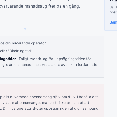
a kvarvarande månadsavgifter på en gång.
Jämfö
oper
Jäm
hos din nuvarande operatör.
eller "Bindningstid".
ingstiden
. Enligt svensk lag får uppsägningstiden för
längre än en månad, men vissa äldre avtal kan fortfarande
p ditt nuvarande abonnemang själv om du vill behålla ditt
avslutar abonnemanget manuellt riskerar numret att
rat. Din nya operatör sköter uppsägningen åt dig i samband