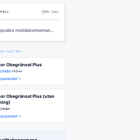
EHÅLL
0
% läst
opulära mobilabonnemang
st nu
RA JUST NU
nor Obegränsat Plus
r/mån
719
kr
rbjudandet
nor Obegränsat Plus (utan
ning)
r/mån
rbjudandet
a rätt
abonnemang