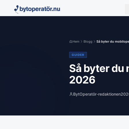
Hem
Blogg
Så byter du mobiloper
GUIDER
Så byter du 
2026
BytOperatör-redaktionen
202