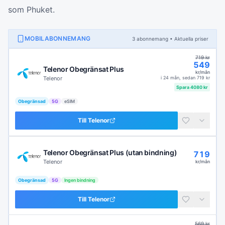
som Phuket.
MOBILABONNEMANG
3
abonnemang
• Aktuella priser
719
kr
549
Telenor Obegränsat Plus
kr/mån
Telenor
i
24 mån
, sedan
719
kr
Spara
4080
kr
Obegränsad
5G
eSIM
Till
Telenor
Telenor Obegränsat Plus (utan bindning)
719
Telenor
kr/mån
Obegränsad
5G
Ingen bindning
Till
Telenor
569
kr