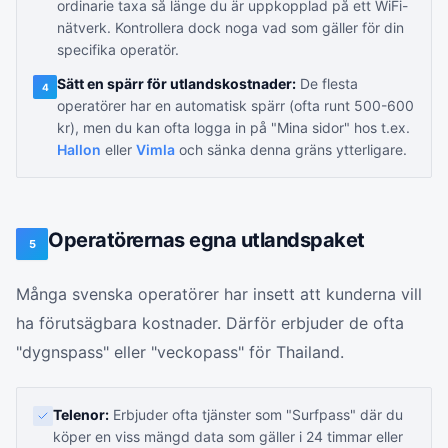
ordinarie taxa så länge du är uppkopplad på ett WiFi-
nätverk. Kontrollera dock noga vad som gäller för din
specifika operatör.
Sätt en spärr för utlandskostnader:
De flesta
4
operatörer har en automatisk spärr (ofta runt 500-600
kr), men du kan ofta logga in på "Mina sidor" hos t.ex.
Hallon
eller
Vimla
och sänka denna gräns ytterligare.
Operatörernas egna utlandspaket
5
Många svenska operatörer har insett att kunderna vill
ha förutsägbara kostnader. Därför erbjuder de ofta
"dygnspass" eller "veckopass" för Thailand.
Telenor:
Erbjuder ofta tjänster som "Surfpass" där du
köper en viss mängd data som gäller i 24 timmar eller