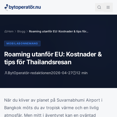
Hem
Blogg
Roaming utanför EU: Kostnader & tips för...
MOBILABONNEMANG
Roaming utanför EU: Kostnader &
tips för Thailandsresan
BytOperatör-redaktionen
2026-04-27
12
min
När du kliver av planet på Suvarnabhumi Airport i
Bangkok möts du av tropisk värme och en livlig
atmosfär. Men mitt i äventyret kan en oväntad