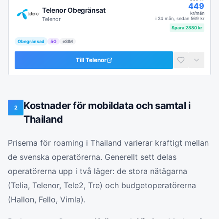
449
Telenor Obegränsat
kr/mån
Telenor
i
24 mån
, sedan
569
kr
Spara
2880
kr
Obegränsad
5G
eSIM
Till
Telenor
Kostnader för mobildata och samtal i
2
Thailand
Priserna för roaming i Thailand varierar kraftigt mellan
de svenska operatörerna. Generellt sett delas
operatörerna upp i två läger: de stora nätägarna
(Telia, Telenor, Tele2, Tre) och budgetoperatörerna
(Hallon, Fello, Vimla).