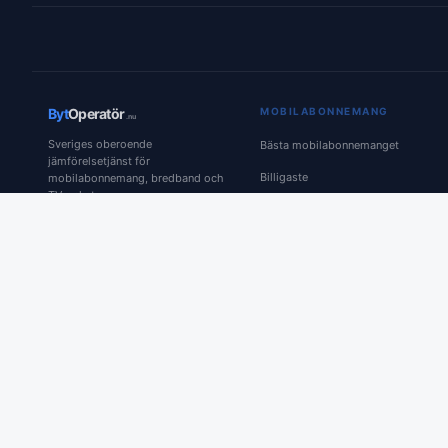
Byt
Operatör
MOBILABONNEMANG
.nu
Sveriges oberoende
Bästa mobilabonnemanget
jämförelsetjänst för
Billigaste
mobilabonnemang, bredband och
TV-paket.
Utan bindningstid
Med eSIM
Med 5G
För studenter
För företag
För ungdomar
Med datasparande
Under 100 kr