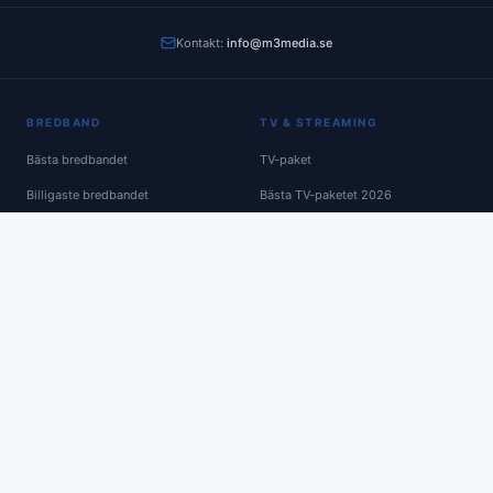
Kontakt:
info@m3media.se
BREDBAND
TV & STREAMING
Bästa bredbandet
TV-paket
Billigaste bredbandet
Bästa TV-paketet 2026
Utan bindningstid
Billigaste TV-paketet
100 Mbit
Med Netflix
250 Mbit
Med sportkanaler
1000 Mbit
Med sport (utökat)
För hemmakontor
För familjer
För streaming
Streaming-jämförelse
För villa
Utan bindningstid
För lägenhet
Bredband + TV