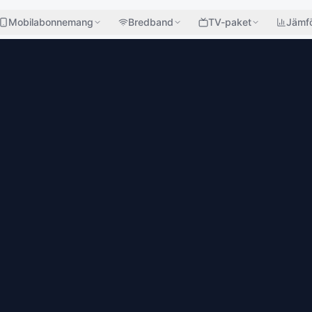
Mobilabonnemang
Bredband
TV-paket
Jämfö