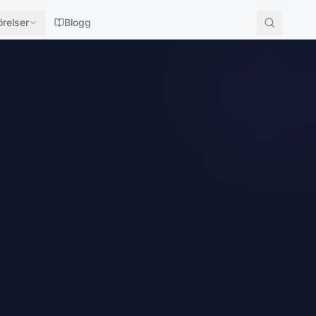
relser
Blogg