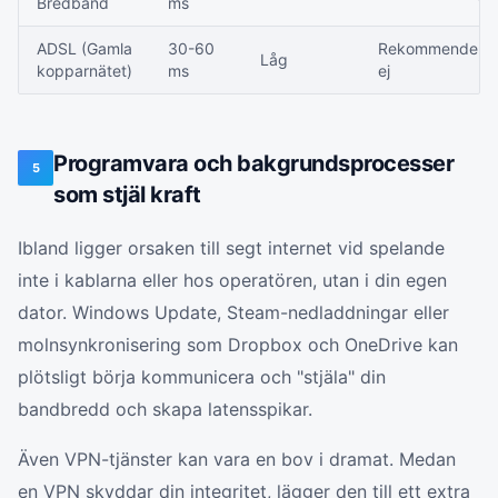
Bredband
ms
ADSL (Gamla
30-60
Rekommendera
Låg
kopparnätet)
ms
ej
Programvara och bakgrundsprocesser
5
som stjäl kraft
Ibland ligger orsaken till segt internet vid spelande
inte i kablarna eller hos operatören, utan i din egen
dator. Windows Update, Steam-nedladdningar eller
molnsynkronisering som Dropbox och OneDrive kan
plötsligt börja kommunicera och "stjäla" din
bandbredd och skapa latensspikar.
Även VPN-tjänster kan vara en bov i dramat. Medan
en VPN skyddar din integritet, lägger den till ett extra