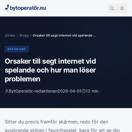
Hem
Blogg
Orsaker till segt internet vid spelande ...
BREDBAND
Orsaker till segt internet vid
spelande och hur man löser
problemen
BytOperatör-redaktionen
2026-04-01
12
min
Sitter du precis framför skärmen, redo för den
avgörande stöten i favoritspelet, bara för att se din