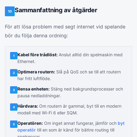
Sammanfattning av åtgärder
10
För att lösa problem med segt internet vid spelande
bör du följa denna ordning:
Kabel före trådlöst:
Anslut alltid din spelmaskin med
1
Ethernet.
Optimera routern:
Slå på QoS och se till att routern
2
har fritt luftflöde.
Rensa enheten:
Stäng ned bakgrundsprocesser och
3
pausa nedladdningar.
Hårdvara:
Om routern är gammal, byt till en modern
4
modell med Wi-Fi 6 eller SQM.
Operatören:
Om inget annat fungerar, jämför och
byt
5
operatör
till en som är känd för bättre routing till
spelservrar.