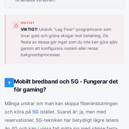
VIKTIGT
VIKTIGT:
Undvik "Lag Fixer"-programvaror som
lovar guld och gröna skogar mot betalning. De
flesta av dessa gör inget som du inte kan göra själv
genom att konfigurera routern eller rensa
bakgrundsprocesser.
Mobilt bredband och 5G - Fungerar det
6
för gaming?
Många undrar om man kan skippa fiberanslutningen
och köra på
5G
istället. Svaret är: ja, men med
reservationer. 5G-tekniken har betydligt lägre latens
än 4G och kan i vissa fall mäta sig med sämre fasta