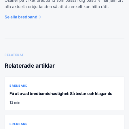
Osäker på vilket
bredband
som passar dig bäst? Vi har jämfört
alla aktuella erbjudanden så att du enkelt kan hitta rätt.
Se alla
bredband
RELATERAT
Relaterade artiklar
BREDBAND
Få utlovad bredbandshastighet: Så testar och klagar du
12
min
BREDBAND