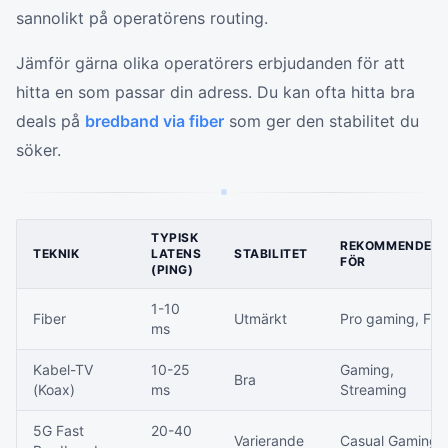
sannolikt på operatörens routing.
Jämför gärna olika operatörers erbjudanden för att
hitta en som passar din adress. Du kan ofta hitta bra
deals på
bredband via fiber
som ger den stabilitet du
söker.
TYPISK
REKOMMENDER
TEKNIK
LATENS
STABILITET
FÖR
(PING)
1-10
Fiber
Utmärkt
Pro gaming, FP
ms
Kabel-TV
10-25
Gaming,
Bra
(Koax)
ms
Streaming
5G Fast
20-40
Varierande
Casual Gaming