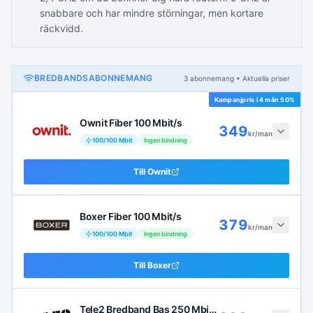
snabbare och har mindre störningar, men kortare
räckvidd.
BREDBANDSABONNEMANG
3
abonnemang
• Aktuella priser
Kampanjpris i
4 mån 50%
Ownit Fiber 100 Mbit/s
349
kr/man
100
/
100
Mbit
Ingen bindning
Till
Ownit
Boxer Fiber 100 Mbit/s
379
kr/man
100
/
100
Mbit
Ingen bindning
Till
Boxer
Tele2 Bredband Bas 250 Mbit/s