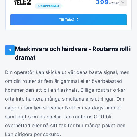
399
kr/man
250
/
250
Mbit
Till
Tele2
Maskinvara och hårdvara - Routerns roll i
3
dramat
Din operatör kan skicka ut världens bästa signal, men
om din router är fem år gammal eller överbelastad
kommer den att bli en flaskhals. Billiga routrar orkar
ofta inte hantera många simultana anslutningar. Om
någon i familjen streamar Netflix i vardagsrummet
samtidigt som du spelar, kan routerns CPU bli
överhettad eller nå sitt tak för hur många paket den
kan dirigera per sekund.