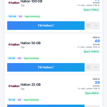
Hallon 100 GB
kr/mån
Tre
i
4 mån
, sedan
359
kr
Spara
1200
kr
100 GB
5G
Ingen bindning
Till
Hallon
309
kr
49
Hallon 50 GB
kr/mån
Tre
i
4 mån
, sedan
309
kr
Spara
1040
kr
90 GB
5G
Ingen bindning
Till
Hallon
259
kr
39
Hallon 25 GB
kr/mån
Tre
i
4 mån
, sedan
259
kr
Spara
880
kr
80 GB
5G
Ingen bindning