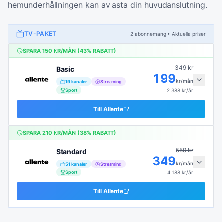
hemunderhållningen kan avlasta din huvudanslutning.
TV-PAKET
2
abonnemang
• Aktuella priser
SPARA
150
KR/MÅN (
43
% RABATT)
349
kr
Basic
199
kr/mån
19
kanaler
Streaming
Sport
2 388
kr/år
Till
Allente
SPARA
210
KR/MÅN (
38
% RABATT)
559
kr
Standard
349
kr/mån
51
kanaler
Streaming
Sport
4 188
kr/år
Till
Allente