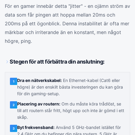
För en gamer innebär detta "jitter" - en ojämn ström av
data som får pingen att hoppa mellan 20ms och
200ms på ett ögonblick. Denna instabilitet är ofta mer
märkbar och irriterande än en konstant, men något
högre, ping.
Stegen för att förbättra din anslutning:
Dra en nätverkskabel:
En Ethernet-kabel (Cat6 eller
1
högre) är den enskilt bästa investeringen du kan göra
för din gaming-setup.
Placering av routern:
Om du måste köra trådlöst, se
2
till att routern står fritt, högt upp och inte är gömd i ett
skåp.
Byt frekvensband:
Använd 5 GHz-bandet istället för
3
2,4 GHz om du befinner dig nära routern. 5 GHz är