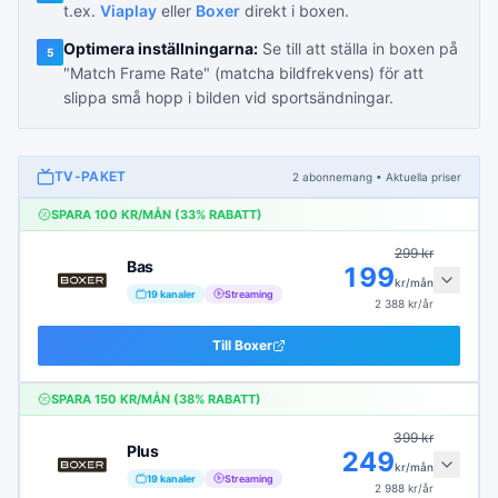
t.ex.
Viaplay
eller
Boxer
direkt i boxen.
Optimera inställningarna:
Se till att ställa in boxen på
5
"Match Frame Rate" (matcha bildfrekvens) för att
slippa små hopp i bilden vid sportsändningar.
TV-PAKET
2
abonnemang
• Aktuella priser
SPARA
100
KR/MÅN (
33
% RABATT)
299
kr
Bas
199
kr/mån
19
kanaler
Streaming
2 388
kr/år
Till
Boxer
SPARA
150
KR/MÅN (
38
% RABATT)
399
kr
Plus
249
kr/mån
19
kanaler
Streaming
2 988
kr/år