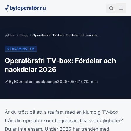
Hem
Blogg
Operatörsfri TV-box: Fördelar och nackde...
STREAMING-TV
Operatörsfri TV-box: Fördelar och
nackdelar 2026
BytOperatör-redaktionen
2026-05-21
12
min
Är du trött på att sitta fast med en klumpig TV-box
från din operatör som begränsar dina valmöjligheter?
Du är inte ensam. Under 2026 har trenden med