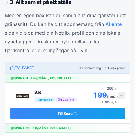
3. Allt samlat på ett ställe
Med en egen box kan du samla alla dina tjänster i ett
gränssnitt. Du kan ha ditt abonnemang från
Allente
sida vid sida med din Netflix-profil och dina lokala
nyhetsappar. Du slipper byta mellan olika
fjärrkontroller eller ingångar på TV:n.
TV-PAKET
3
abonnemang
• Aktuella priser
SPARA
100
KR/MÅN (
33
% RABATT)
299
kr
Bas
199
kr/mån
19
kanaler
Streaming
2 388
kr/år
Till
Boxer
SPARA
150
KR/MÅN (
38
% RABATT)