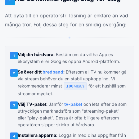
7
Att byta till en operatörsfri lösning är enklare än vad
många tror. Följ dessa steg för en smidig övergång:
Välj din hårdvara:
Bestäm om du vill ha Apples
1
ekosystem eller Googles öppna Android-plattform.
Se över ditt
bredband
:
Eftersom all TV nu kommer gå
2
via stream behöver du en stabil uppkoppling. Vi
rekommenderar minst
för ett hushåll som
100
Mbit/s
streamar mycket.
Välj TV-paket:
Jämför
tv-paket
och leta efter de som
3
uttryckligen marknadsförs som "streaming-paket"
eller "play-paket". Dessa är ofta billigare eftersom
operatören slipper skicka ut hårdvara.
Installera apparna:
Logga in med dina uppgifter från
4