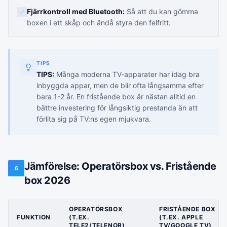
Fjärrkontroll med Bluetooth:
Så att du kan gömma
boxen i ett skåp och ändå styra den felfritt.
TIPS
TIPS:
Många moderna TV-apparater har idag bra
inbyggda appar, men de blir ofta långsamma efter
bara 1-2 år. En fristående box är nästan alltid en
bättre investering för långsiktig prestanda än att
förlita sig på TV:ns egen mjukvara.
Jämförelse: Operatörsbox vs. Fristående
6
box 2026
OPERATÖRSBOX
FRISTÅENDE BOX
FUNKTION
(T.EX.
(T.EX. APPLE
TELE2/TELENOR)
TV/GOOGLE TV)