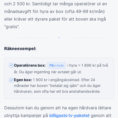
och 2 500 kr. Samtidigt tar många operatörer ut en
månadsavgift för hyra av box (ofta 49-99 kr/mån)
eller kräver ett dyrare paket för att boxen ska ingå
"gratis".
Räkneexempel:
Operatörens box:
i hyra = 1 896 kr på två
79
kr/mån
år. Du äger ingenting när avtalet går ut.
Egen box:
1 900 kr i engångskostnad. Efter 24
månader har boxen "betalat sig själv" och du äger
hårdvaran, som ofta har ett bra andrahandsvärde.
Dessutom kan du genom att ha egen hårdvara lättare
utnyttja kampanjer på
billigaste tv-paketet
genom att