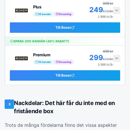
399
kr
Plus
249
kr/mån
19
kanaler
Streaming
2 988
kr/år
Till
Boxer
SPARA
200
KR/MÅN (
40
% RABATT)
499
kr
Premium
299
kr/mån
19
kanaler
Streaming
3 588
kr/år
Till
Boxer
Nackdelar: Det här får du inte med en
3
fristående box
Trots de många fördelarna finns det vissa aspekter