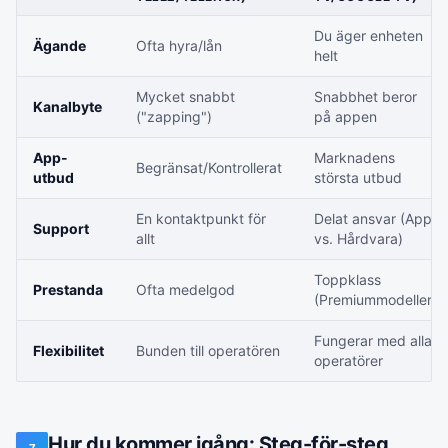
Du äger enheten
Ägande
Ofta hyra/lån
helt
Mycket snabbt
Snabbhet beror
Kanalbyte
("zapping")
på appen
App-
Marknadens
Begränsat/Kontrollerat
utbud
största utbud
En kontaktpunkt för
Delat ansvar (App
Support
allt
vs. Hårdvara)
Toppklass
Prestanda
Ofta medelgod
(Premiummodeller)
Fungerar med alla
Flexibilitet
Bunden till operatören
operatörer
Hur du kommer igång: Steg-för-steg