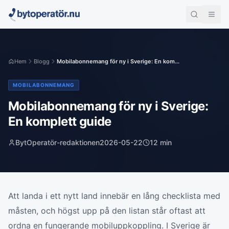
Hem
Blogg
Mobilabonnemang för ny i Sverige: En kom...
MOBILABONNEMANG
Mobilabonnemang för ny i Sverige:
En komplett guide
BytOperatör-redaktionen
2026-05-22
12
min
Att landa i ett nytt land innebär en lång checklista med
måsten, och högst upp på den listan står oftast att
ordna en fungerande mobiluppkoppling. I Sverige är