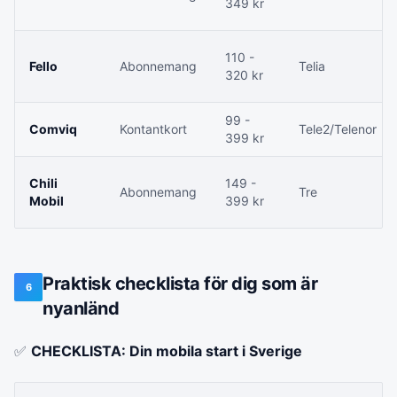
349 kr
110 -
Fello
Abonnemang
Telia
320 kr
99 -
Comviq
Kontantkort
Tele2/Telenor
399 kr
Chili
149 -
Abonnemang
Tre
Mobil
399 kr
Praktisk checklista för dig som är
6
nyanländ
✅
CHECKLISTA: Din mobila start i Sverige