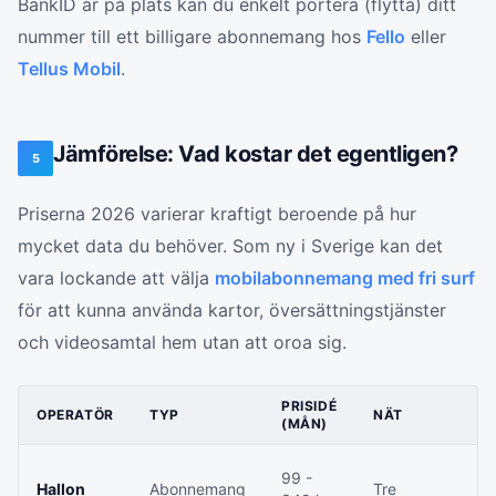
BankID är på plats kan du enkelt portera (flytta) ditt
nummer till ett billigare abonnemang hos
Fello
eller
Tellus Mobil
.
Jämförelse: Vad kostar det egentligen?
5
Priserna 2026 varierar kraftigt beroende på hur
mycket data du behöver. Som ny i Sverige kan det
vara lockande att välja
mobilabonnemang med fri surf
för att kunna använda kartor, översättningstjänster
och videosamtal hem utan att oroa sig.
PRISIDÉ
OPERATÖR
TYP
NÄT
(MÅN)
99 -
Hallon
Abonnemang
Tre