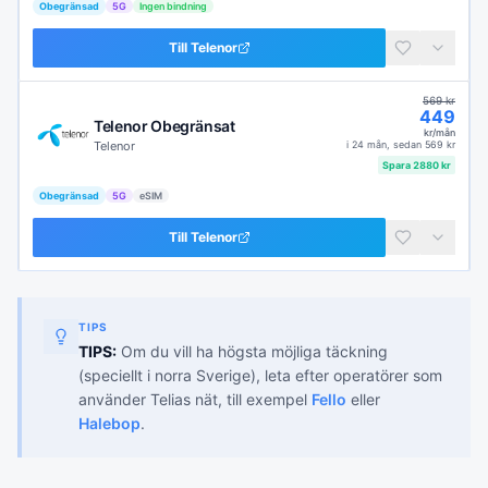
Obegränsad
5G
Ingen bindning
Till
Telenor
569
kr
449
Telenor Obegränsat
kr/mån
Telenor
i
24 mån
, sedan
569
kr
Spara
2880
kr
Obegränsad
5G
eSIM
Till
Telenor
TIPS
TIPS:
Om du vill ha högsta möjliga täckning
(speciellt i norra Sverige), leta efter operatörer som
använder Telias nät, till exempel
Fello
eller
Halebop
.