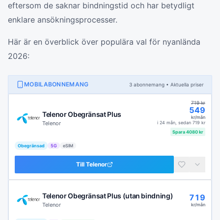
eftersom de saknar bindningstid och har betydligt
enklare ansökningsprocesser.
Här är en överblick över populära val för nyanlända
2026:
MOBILABONNEMANG
3
abonnemang
• Aktuella priser
719
kr
549
Telenor Obegränsat Plus
kr/mån
Telenor
i
24 mån
, sedan
719
kr
Spara
4080
kr
Obegränsad
5G
eSIM
Till
Telenor
Telenor Obegränsat Plus (utan bindning)
719
Telenor
kr/mån