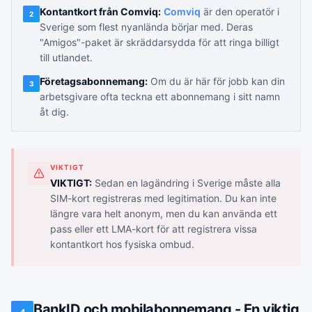
Kontantkort från Comviq:
Comviq
är den operatör i
2
Sverige som flest nyanlända börjar med. Deras
"Amigos"-paket är skräddarsydda för att ringa billigt
till utlandet.
Företagsabonnemang:
Om du är här för jobb kan din
3
arbetsgivare ofta teckna ett abonnemang i sitt namn
åt dig.
VIKTIGT
VIKTIGT:
Sedan en lagändring i Sverige måste alla
SIM-kort registreras med legitimation. Du kan inte
längre vara helt anonym, men du kan använda ett
pass eller ett LMA-kort för att registrera vissa
kontantkort hos fysiska ombud.
BankID och mobilabonnemang - En viktig