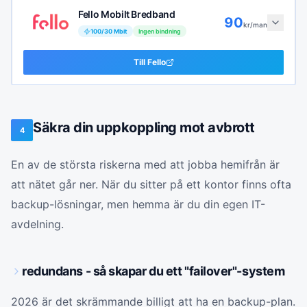
Fello Mobilt Bredband
90
kr/man
100
/
30
Mbit
Ingen bindning
Till
Fello
Säkra din uppkoppling mot avbrott
4
En av de största riskerna med att jobba hemifrån är
att nätet går ner. När du sitter på ett kontor finns ofta
backup-lösningar, men hemma är du din egen IT-
avdelning.
redundans - så skapar du ett "failover"-system
2026 är det skrämmande billigt att ha en backup-plan.