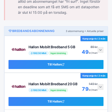
alltid om abonnemanget har "fri surf". Inget förstör
en deadline som att få ett SMS om att datapotten
är slut kl 15:00 på en torsdag.
BREDBANDSABONNEMANG
3
abonnemang
• Aktuella priser
Kampanjpris i
2 mån
Hallon Mobilt Bredband 5 GB
89
kr
49
kr/man
100
/
30
Mbit
Ingen bindning
Till
Hallon
Kampanjpris i
2 mån
Hallon Mobilt Bredband 20 GB
149
kr
79
kr/man
100
/
30
Mbit
Ingen bindning
Till
Hallon