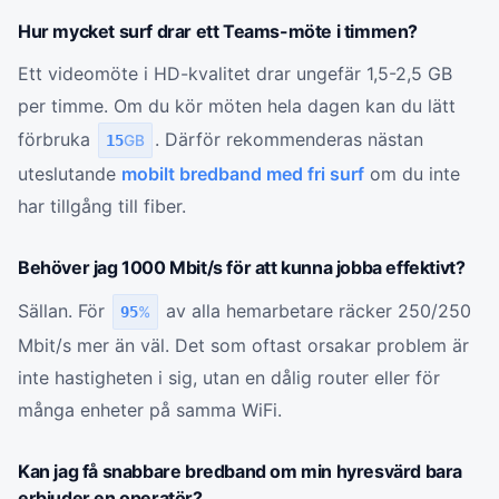
Hur mycket surf drar ett Teams-möte i timmen?
Ett videomöte i HD-kvalitet drar ungefär 1,5-2,5 GB
per timme. Om du kör möten hela dagen kan du lätt
förbruka
. Därför rekommenderas nästan
15
GB
uteslutande
mobilt bredband med fri surf
om du inte
har tillgång till fiber.
Behöver jag 1000 Mbit/s för att kunna jobba effektivt?
Sällan. För
av alla hemarbetare räcker 250/250
95
%
Mbit/s mer än väl. Det som oftast orsakar problem är
inte hastigheten i sig, utan en dålig router eller för
många enheter på samma WiFi.
Kan jag få snabbare bredband om min hyresvärd bara
erbjuder en operatör?