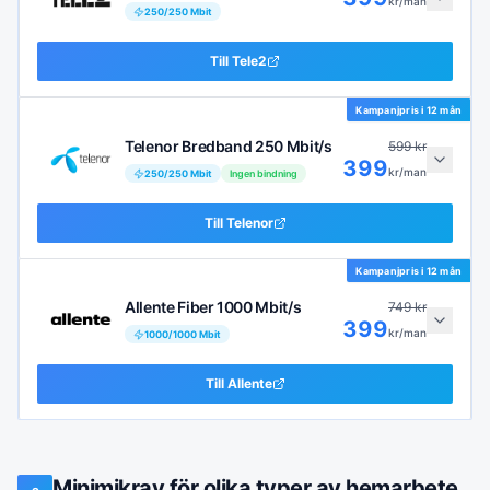
kr/man
250
/
250
Mbit
Till
Tele2
Kampanjpris i
12 mån
Telenor Bredband 250 Mbit/s
599
kr
399
kr/man
250
/
250
Mbit
Ingen bindning
Till
Telenor
Kampanjpris i
12 mån
Allente Fiber 1000 Mbit/s
749
kr
399
kr/man
1000
/
1000
Mbit
Till
Allente
Minimikrav för olika typer av hemarbete