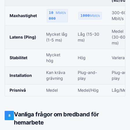
(4G/5G)
300-600
10
Mbit/s
Maxhastighet
1000
Mbit/s
Mbit/s
000
Medel
Mycket låg
Låg (15-30
Latens (Ping)
(30-60
(1-5 ms)
ms)
ms)
Mycket
Stabilitet
Hög
Varierand
hög
Kan kräva
Plug-and-
Plug-and
Installation
grävning
play
play
Prisnivå
Medel
Medel/Hög
Låg/Mede
Vanliga frågor om bredband för
8
hemarbete