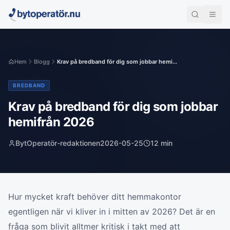
Hem
Blogg
Krav på bredband för dig som jobbar hemi...
BREDBAND
Krav på bredband för dig som jobbar
hemifrån 2026
BytOperatör-redaktionen
2026-05-25
12
min
Hur mycket kraft behöver ditt hemmakontor
egentligen när vi kliver in i mitten av 2026? Det är en
fråga som blivit alltmer kritisk i takt med att