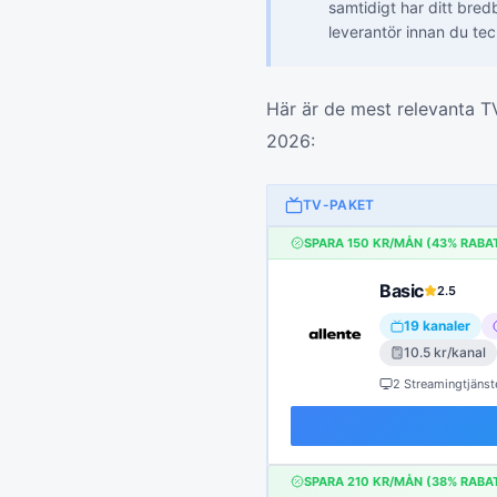
samtidigt har ditt bred
leverantör innan du te
Här är de mest relevanta T
2026:
TV-PAKET
SPARA
150
KR/MÅN (
43
% RABA
Basic
2.5
19
kanaler
10.5
kr/kanal
2 Streamingtjänst
SPARA
210
KR/MÅN (
38
% RABA