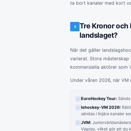
ta bort kanaler med kort var
Tre Kronor och
3
landslaget?
När det gäller landslagshoc
varierat. Stora mästerska
kommersiella aktörer som V
Under våren 2026, när VM när
EuroHockey Tour:
Sänds o
Ishockey-VM 2026:
Rätti
sändas i linjära kanaler s
JVM:
Juniorvärldsmästers
Viaplay, vilket gör att du 