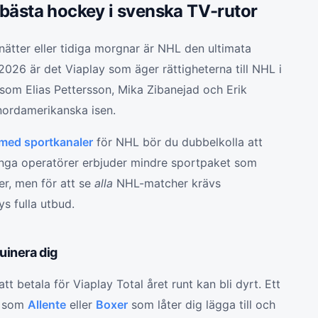
bästa hockey i svenska TV-rutor
nätter eller tidiga morgnar är NHL den ultimata
026 är det Viaplay som äger rättigheterna till NHL i
r som Elias Pettersson, Mika Zibanejad och Erik
nordamerikanska isen.
med sportkanaler
för NHL bör du dubbelkolla att
Många operatörer erbjuder mindre sportpaket som
ler, men för att se
alla
NHL-matcher krävs
ys fulla utbud.
ruinera dig
t betala för Viaplay Total året runt kan bli dyrt. Ett
er som
Allente
eller
Boxer
som låter dig lägga till och