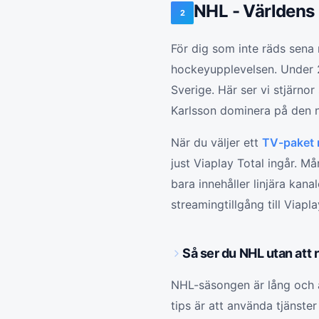
NHL - Världens 
2
För dig som inte räds sena 
hockeyupplevelsen. Under 2
Sverige. Här ser vi stjärno
Karlsson dominera på den 
När du väljer ett
TV-paket 
just Viaplay Total ingår. 
bara innehåller linjära kana
streamingtillgång till Viapla
Så ser du NHL utan att 
NHL-säsongen är lång och at
tips är att använda tjänst