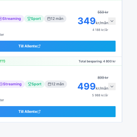
559
kr
349
Streaming
Sport
12
mån
kr/mån
4 188
kr/år
ter
Till
Allente
TT)
Total besparing:
4 800
kr
899
kr
499
Streaming
Sport
12
mån
kr/mån
5 988
kr/år
ter
Till
Allente