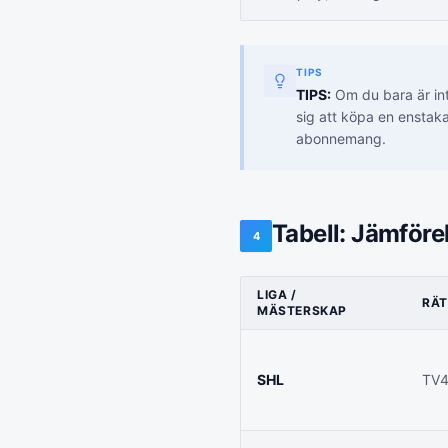
TIPS
TIPS:
Om du bara är in
sig att köpa en enstaka
abonnemang.
Tabell: Jämföre
4
LIGA /
RÄT
MÄSTERSKAP
SHL
TV