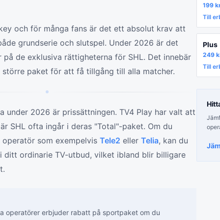
199
k
Till e
key och för många fans är det ett absolut krav att
 både grundserie och slutspel. Under 2026 är det
Plus
249
k
r på de exklusiva rättigheterna för SHL. Det innebär
Till e
törre paket för att få tillgång till alla matcher.
Hitt
ra under 2026 är prissättningen. TV4 Play har valt att
Jämfö
är SHL ofta ingår i deras "Total"-paket. Om du
oper
en operatör som exempelvis
Tele2
eller
Telia
, kan du
Jäm
 ditt ordinarie TV-utbud, vilket ibland blir billigare
t.
 operatörer erbjuder rabatt på sportpaket om du