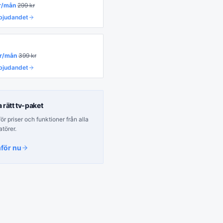
r/mån
299
kr
rbjudandet
r/mån
399
kr
rbjudandet
a rätt
tv-paket
r priser och funktioner från alla
atörer.
för nu