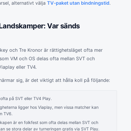
sel, alternativt välja
TV-paket utan bindningstid
.
 Landskamper: Var sänds
key och Tre Kronor är rättighetsläget ofta mer
p som VM och OS delas ofta mellan SVT och
iaplay eller TV4.
mar sig, är det viktigt att hålla koll på följande:
fta på SVT eller TV4 Play.
gheterna ligger hos Viaplay, men vissa matcher kan
om TV6.
kapen är en folkfest som ofta delas mellan SVT och
kan se stora delar av turneringen gratis via SVT Play.