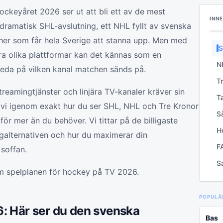
ockeyåret 2026 ser ut att bli ett av de mest
INN
dramatisk SHL-avslutning, ett NHL fyllt av svenska
her som får hela Sverige att stanna upp. Men med
S
era olika plattformar kan det kännas som en
d
N
a reda på vilken kanal matchen sänds på.
h
T
L
treamingtjänster och linjära TV-kanaler kräver sin
T
l
r vi igenom exakt hur du ser SHL, NHL och Tre Kronor
r
Så
för mer än du behöver. Vi tittar på de billigaste
d
H
galternativen och hur du maximerar din
d
F
soffan.
h
S
m spelplanen för hockey på TV 2026.
d
POPULÄ
: Här ser du den svenska
Bas