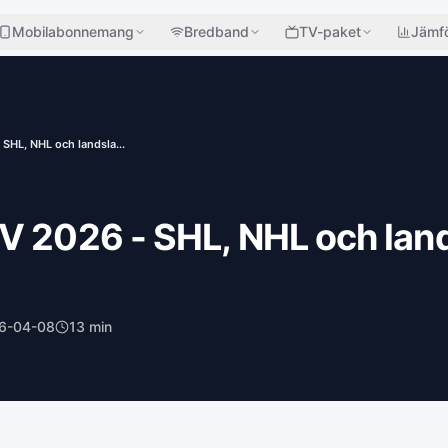
Mobilabonnemang
Bredband
TV-paket
Jämfö
SHL, NHL och landsla...
V 2026 - SHL, NHL och lan
6-04-08
13
min