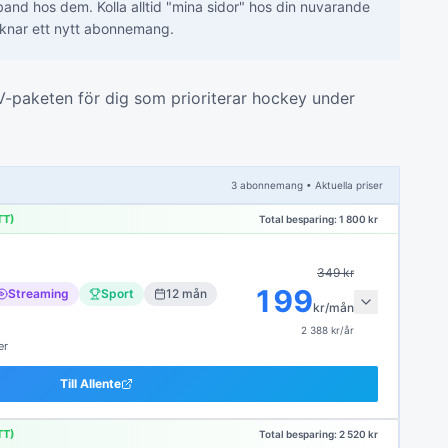
band hos dem. Kolla alltid "mina sidor" hos din nuvarande
cknar ett nytt abonnemang.
V-paketen för dig som prioriterar hockey under
3
abonnemang
• Aktuella priser
TT)
Total besparing:
1 800
kr
349
kr
199
Streaming
Sport
12
mån
kr/mån
2 388
kr/år
er
Till
Allente
TT)
Total besparing:
2 520
kr