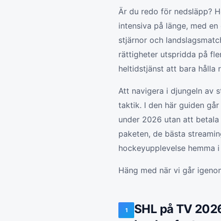
Är du redo för nedsläpp? H
intensiva på länge, med en 
stjärnor och landslagsmatc
rättigheter utspridda på fl
heltidstjänst att bara håll
Att navigera i djungeln av s
taktik. I den här guiden gå
under 2026 utan att betala 
paketen, de bästa streamin
hockeyupplevelse hemma i 
Häng med när vi går igeno
SHL på TV 2026
1