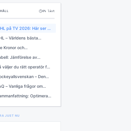
EHÅLL
0
% läst
HL på TV 2026: Här ser du
en svenska hockeyfesten
HL – Världens bästa
ockey i svenska TV-rutor
re Kronor och
andskamper: Var sänds
abell: Jämförelse av
andslaget?
ättigheter för hockey 2026
 väljer du rätt operatör för
in hockey-TV
ockeyallsvenskan – Den
ramatiska vägen mot SHL
AQ – Vanliga frågor om
ockey på TV 2026
ammanfattning: Optimera
itt hockeytittande 2026
RA JUST NU