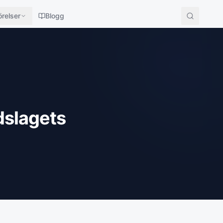
relser
Blogg
dslagets