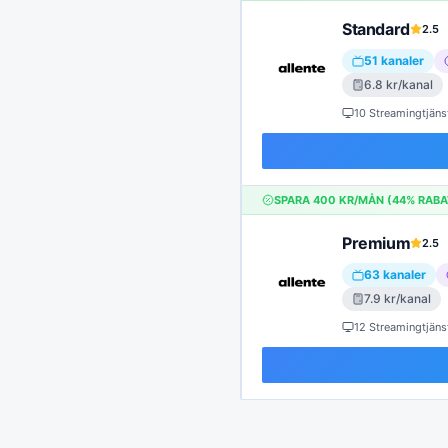
Standard
2.5
51
kanaler
6.8
kr/kanal
10 Streamingtjäns
SPARA
400
KR/MÅN (
44
% RABA
Premium
2.5
63
kanaler
7.9
kr/kanal
12 Streamingtjäns