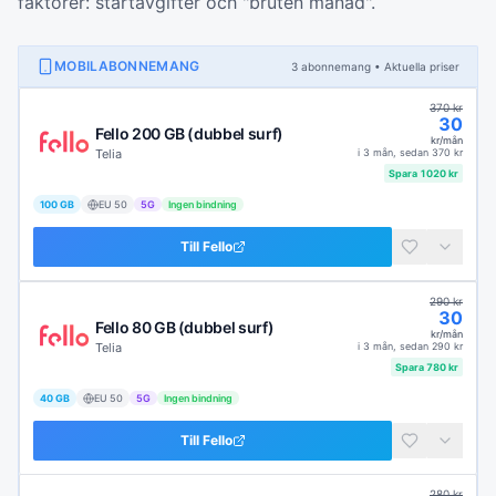
faktorer: startavgifter och "bruten månad".
MOBILABONNEMANG
3
abonnemang
• Aktuella priser
370
kr
30
Fello 200 GB (dubbel surf)
kr/mån
Telia
i
3 mån
, sedan
370
kr
Spara
1020
kr
100 GB
EU
50
5G
Ingen bindning
Till
Fello
290
kr
30
Fello 80 GB (dubbel surf)
kr/mån
Telia
i
3 mån
, sedan
290
kr
Spara
780
kr
40 GB
EU
50
5G
Ingen bindning
Till
Fello
280
kr