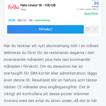
30
Fello Under 18 - 100 GB
kr/mån
Telia
i
3 mån
, sedan
280
kr
Spara
750
kr
50 GB
EU
50
5G
Ingen bindning
Till
Fello
När du tecknar ett nytt abonnemang mitt i en månad
debiteras du först för de resterande dagarna i den
innevarande månaden, plus hela den kommande
månaden i förskott. Om du dessutom har en
startavgift för SIM-kortet eller administration, läggs
även denna till. Resultatet blir en faktura som täcker
nästan 1,5 månader plus engångsavgifter. Det är
viktigt att kontrollera att dessa poster stämmer
överens med det avtal du skrev under, då det är här