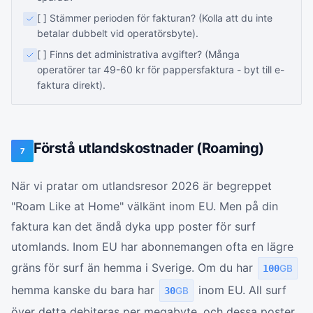
[ ] Stämmer perioden för fakturan? (Kolla att du inte
betalar dubbelt vid operatörsbyte).
[ ] Finns det administrativa avgifter? (Många
operatörer tar 49-60 kr för pappersfaktura - byt till e-
faktura direkt).
Förstå utlandskostnader (Roaming)
7
När vi pratar om utlandsresor 2026 är begreppet
"Roam Like at Home" välkänt inom EU. Men på din
faktura kan det ändå dyka upp poster för surf
utomlands. Inom EU har abonnemangen ofta en lägre
gräns för surf än hemma i Sverige. Om du har
100
GB
hemma kanske du bara har
inom EU. All surf
30
GB
över detta debiteras per megabyte, och dessa poster