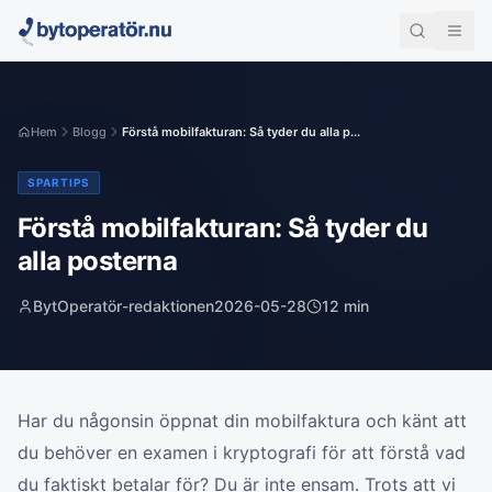
Hem
Blogg
Förstå mobilfakturan: Så tyder du alla p...
SPARTIPS
Förstå mobilfakturan: Så tyder du
alla posterna
BytOperatör-redaktionen
2026-05-28
12
min
Har du någonsin öppnat din mobilfaktura och känt att
du behöver en examen i kryptografi för att förstå vad
du faktiskt betalar för? Du är inte ensam. Trots att vi