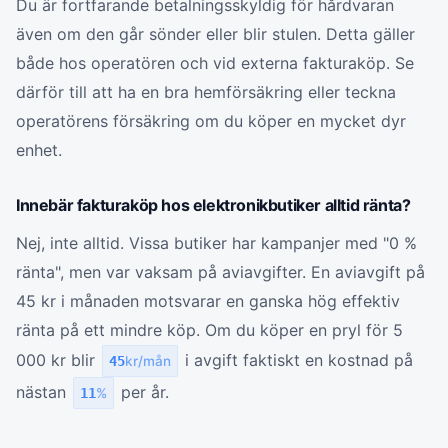
Du är fortfarande betalningsskyldig för hårdvaran
även om den går sönder eller blir stulen. Detta gäller
både hos operatören och vid externa fakturaköp. Se
därför till att ha en bra hemförsäkring eller teckna
operatörens försäkring om du köper en mycket dyr
enhet.
Innebär fakturaköp hos elektronikbutiker alltid ränta?
Nej, inte alltid. Vissa butiker har kampanjer med "0 %
ränta", men var vaksam på aviavgifter. En aviavgift på
45 kr i månaden motsvarar en ganska hög effektiv
ränta på ett mindre köp. Om du köper en pryl för 5
000 kr blir
i avgift faktiskt en kostnad på
45
kr/mån
nästan
per år.
11
%