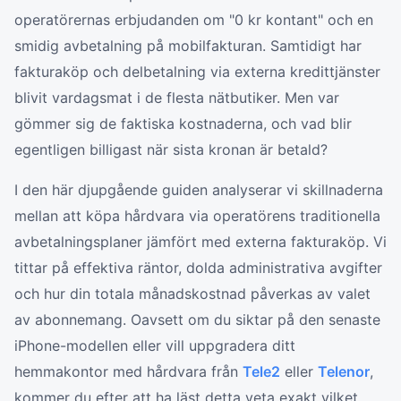
operatörernas erbjudanden om "0 kr kontant" och en
smidig avbetalning på mobilfakturan. Samtidigt har
fakturaköp och delbetalning via externa kredittjänster
blivit vardagsmat i de flesta nätbutiker. Men var
gömmer sig de faktiska kostnaderna, och vad blir
egentligen billigast när sista kronan är betald?
I den här djupgående guiden analyserar vi skillnaderna
mellan att köpa hårdvara via operatörens traditionella
avbetalningsplaner jämfört med externa fakturaköp. Vi
tittar på effektiva räntor, dolda administrativa avgifter
och hur din totala månadskostnad påverkas av valet
av abonnemang. Oavsett om du siktar på den senaste
iPhone-modellen eller vill uppgradera ditt
hemmakontor med hårdvara från
Tele2
eller
Telenor
,
kommer du efter att ha läst detta veta exakt vilket