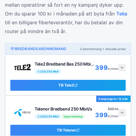
mellan operatörer så fort en ny kampanj dyker upp.
Om du sparar 100 kr i månaden på att byta från
Telia
till en billigare fiberleverantör, har du betalat av din
router på mindre än två år.
BREDBANDSABONNEMANG
3
abonnemang
• Aktuella priser
Tele2 Bredband Bas 250 Mbit/s
399
kr/man
250
/
250
Mbit
Till
Tele2
Kampanjpris i
12 mån
Telenor Bredband 250 Mbit/s
599
kr
399
kr/man
250
/
250
Mbit
Ingen bindning
Till
Telenor