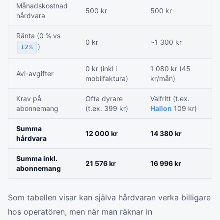
Månadskostnad
500 kr
500 kr
hårdvara
Ränta (0 % vs
0 kr
~1 300 kr
)
12
%
0 kr (inkl i
1 080 kr (45
Avi-avgifter
mobilfaktura)
kr/mån)
Krav på
Ofta dyrare
Valfritt (t.ex.
abonnemang
(t.ex. 399 kr)
Hallon
109 kr)
Summa
12 000 kr
14 380 kr
hårdvara
Summa inkl.
21 576 kr
16 996 kr
abonnemang
Som tabellen visar kan själva hårdvaran verka billigare
hos operatören, men när man räknar in