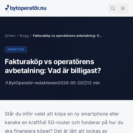
Hem
Blogg
Fakturaköp vs operatörens avbetalning: V...
SPARTIPS
Fakturaköp vs operatörens
avbetalning: Vad är billigast?
BytOperatör-redaktionen
2026-05-20
12
min
Står du inför valet att köpa en ny smartphone eller
kanske en kraftfull 5G-router och funderar på hur du
ska finansiera köpet? Det är lätt att lockas av