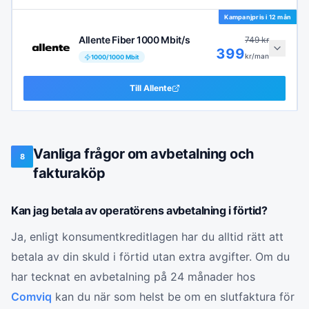
Kampanjpris i
12 mån
Allente Fiber 1000 Mbit/s
749
kr
399
kr/man
1000
/
1000
Mbit
Till
Allente
Vanliga frågor om avbetalning och
8
fakturaköp
Kan jag betala av operatörens avbetalning i förtid?
Ja, enligt konsumentkreditlagen har du alltid rätt att
betala av din skuld i förtid utan extra avgifter. Om du
har tecknat en avbetalning på 24 månader hos
Comviq
kan du när som helst be om en slutfaktura för