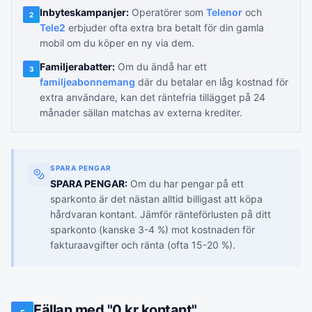
Inbyteskampanjer:
Operatörer som
Telenor
och
2
Tele2
erbjuder ofta extra bra betalt för din gamla
mobil om du köper en ny via dem.
Familjerabatter:
Om du ändå har ett
3
familjeabonnemang
där du betalar en låg kostnad för
extra användare, kan det räntefria tillägget på 24
månader sällan matchas av externa krediter.
SPARA PENGAR
SPARA PENGAR:
Om du har pengar på ett
sparkonto är det nästan alltid billigast att köpa
hårdvaran kontant. Jämför ränteförlusten på ditt
sparkonto (kanske 3-4 %) mot kostnaden för
fakturaavgifter och ränta (ofta 15-20 %).
Fällan med "0 kr kontant"