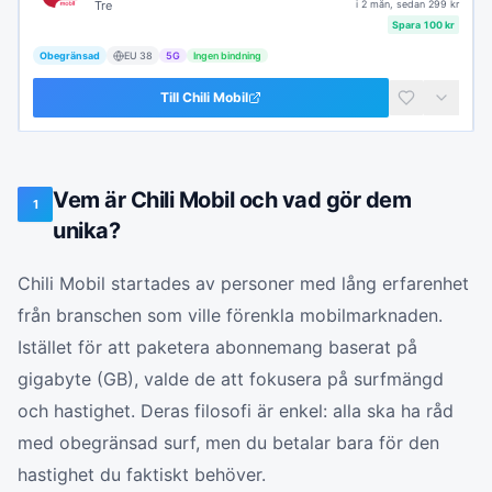
Tre
i
2 mån
, sedan
299
kr
Spara
100
kr
Obegränsad
EU
38
5G
Ingen bindning
Till
Chili Mobil
Vem är Chili Mobil och vad gör dem
1
unika?
Chili Mobil startades av personer med lång erfarenhet
från branschen som ville förenkla mobilmarknaden.
Istället för att paketera abonnemang baserat på
gigabyte (GB), valde de att fokusera på surfmängd
och hastighet. Deras filosofi är enkel: alla ska ha råd
med obegränsad surf, men du betalar bara för den
hastighet du faktiskt behöver.