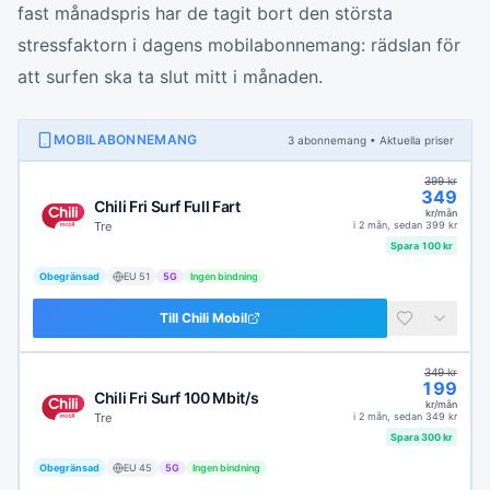
fast månadspris har de tagit bort den största
stressfaktorn i dagens mobilabonnemang: rädslan för
att surfen ska ta slut mitt i månaden.
MOBILABONNEMANG
3
abonnemang
• Aktuella priser
399
kr
349
Chili Fri Surf Full Fart
kr/mån
Tre
i
2 mån
, sedan
399
kr
Spara
100
kr
Obegränsad
EU
51
5G
Ingen bindning
Till
Chili Mobil
349
kr
199
Chili Fri Surf 100 Mbit/s
kr/mån
Tre
i
2 mån
, sedan
349
kr
Spara
300
kr
Obegränsad
EU
45
5G
Ingen bindning