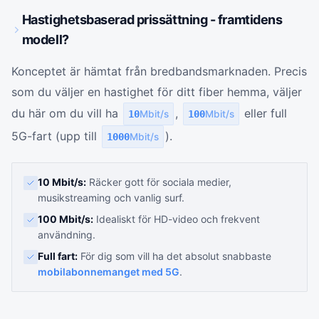
Hastighetsbaserad prissättning - framtidens
modell?
Konceptet är hämtat från bredbandsmarknaden. Precis
som du väljer en hastighet för ditt fiber hemma, väljer
du här om du vill ha
,
eller full
10
Mbit/s
100
Mbit/s
5G-fart (upp till
).
1000
Mbit/s
10 Mbit/s:
Räcker gott för sociala medier,
musikstreaming och vanlig surf.
100 Mbit/s:
Idealiskt för HD-video och frekvent
användning.
Full fart:
För dig som vill ha det absolut snabbaste
mobilabonnemanget med 5G
.