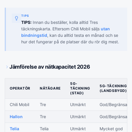
TIPS
TIPS:
Innan du beställer, kolla alltid Tres
täckningskarta. Eftersom Chili Mobil säljs
utan
bindningstid
, kan du alltid testa en månad och se
hur det fungerar på de platser där du rör dig mest.
Jämförelse av nätkapacitet 2026
5G-
5G-TÄCKNING
OPERATÖR
NÄTÄGARE
TÄCKNING
(LANDSBYGD)
(STAD)
Chili Mobil
Tre
Utmärkt
God/Begränsad
Hallon
Tre
Utmärkt
God/Begränsad
Telia
Telia
Utmärkt
Mycket god