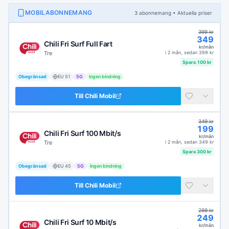
MOBILABONNEMANG
3
abonnemang
• Aktuella priser
399
kr
349
Chili Fri Surf Full Fart
kr/mån
Tre
i
2 mån
, sedan
399
kr
Spara
100
kr
Obegränsad
EU
51
5G
Ingen bindning
Till
Chili Mobil
349
kr
199
Chili Fri Surf 100 Mbit/s
kr/mån
Tre
i
2 mån
, sedan
349
kr
Spara
300
kr
Obegränsad
EU
45
5G
Ingen bindning
Till
Chili Mobil
299
kr
249
Chili Fri Surf 10 Mbit/s
kr/mån