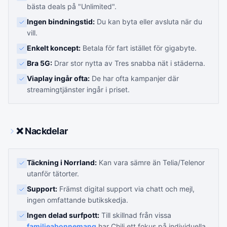
bästa deals på "Unlimited".
Ingen bindningstid:
Du kan byta eller avsluta när du
vill.
Enkelt koncept:
Betala för fart istället för gigabyte.
Bra 5G:
Drar stor nytta av Tres snabba nät i städerna.
Viaplay ingår ofta:
De har ofta kampanjer där
streamingtjänster ingår i priset.
❌ Nackdelar
Täckning i Norrland:
Kan vara sämre än Telia/Telenor
utanför tätorter.
Support:
Främst digital support via chatt och mejl,
ingen omfattande butikskedja.
Ingen delad surfpott:
Till skillnad från vissa
familjeabonnemang
har Chili ett fokus på individuella