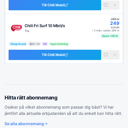
Till
Chili Mobil
299
kr
249
Chili Fri Surf 10 Mbit/s
kr/mån
Tre
i
2 mån
, sedan
299
kr
Spara
100
kr
Obegränsad
EU
38
5G
Ingen bindning
Till
Chili Mobil
Hitta rätt
abonnemang
Osäker på vilket
abonnemang
som passar dig bäst? Vi har
jämfört alla aktuella erbjudanden så att du enkelt kan hitta rätt.
Se alla
abonnemang