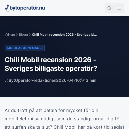
Hem
Blogg
Chili Mobil recension 2026 - Sveriges bi...
MOBILABONNEMANG
Chili Mobil recension 2026 -
Sveriges billigaste operatör?
BytOperatör-redaktionen
2026-04-10
13
min
Är du trött på att betala för mycket för din
mobiltelefoni samtidigt som du ständigt oroar dig för
att surfen ska ta slut? Chili Mobil har på kort tid seglat