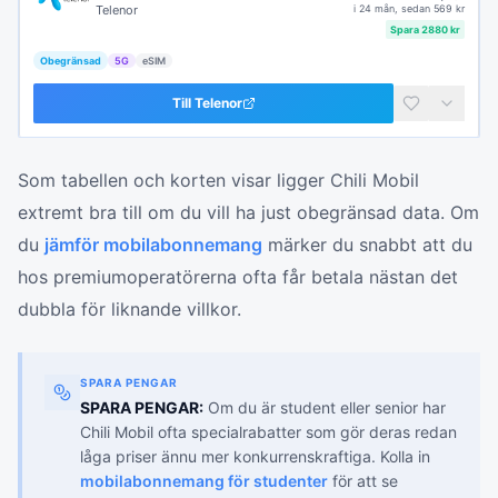
Telenor
i
24 mån
, sedan
569
kr
Spara
2880
kr
Obegränsad
5G
eSIM
Till
Telenor
Som tabellen och korten visar ligger Chili Mobil
extremt bra till om du vill ha just obegränsad data. Om
du
jämför mobilabonnemang
märker du snabbt att du
hos premiumoperatörerna ofta får betala nästan det
dubbla för liknande villkor.
SPARA PENGAR
SPARA PENGAR:
Om du är student eller senior har
Chili Mobil ofta specialrabatter som gör deras redan
låga priser ännu mer konkurrenskraftiga. Kolla in
mobilabonnemang för studenter
för att se