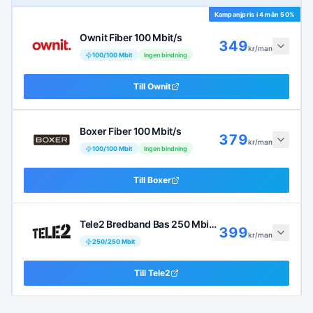
Kampanjpris i
4 mån 50%
Ownit Fiber 100 Mbit/s
349
kr/man
100
/
100
Mbit
Ingen bindning
Till
Ownit
Boxer Fiber 100 Mbit/s
379
kr/man
100
/
100
Mbit
Ingen bindning
Till
Boxer
Tele2 Bredband Bas 250 Mbit/s
399
kr/man
250
/
250
Mbit
Till
Tele2