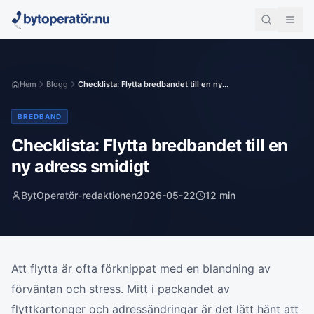
Hem
Blogg
Checklista: Flytta bredbandet till en ny...
BREDBAND
Checklista: Flytta bredbandet till en
ny adress smidigt
BytOperatör-redaktionen
2026-05-22
12
min
Att flytta är ofta förknippat med en blandning av
förväntan och stress. Mitt i packandet av
flyttkartonger och adressändringar är det lätt hänt att