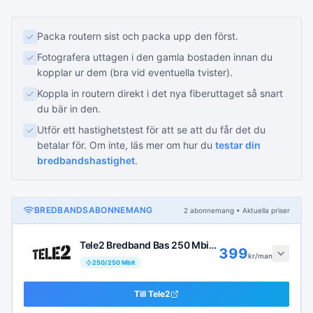
Packa routern sist och packa upp den först.
Fotografera uttagen i den gamla bostaden innan du
kopplar ur dem (bra vid eventuella tvister).
Koppla in routern direkt i det nya fiberuttaget så snart
du bär in den.
Utför ett hastighetstest för att se att du får det du
betalar för. Om inte, läs mer om hur du
testar din
bredbandshastighet
.
BREDBANDSABONNEMANG
2
abonnemang
• Aktuella priser
Tele2 Bredband Bas 250 Mbit/s
399
kr/man
250
/
250
Mbit
Till
Tele2