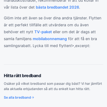
månadskostnader, rekommenderar vi att du kollar in
vår lista över det
bästa bredbandet 2026
.
Glöm inte att även se över dina andra tjänster. Flytten
är ett perfekt tillfälle att utvärdera om du även
behöver ett nytt
TV-paket
eller om det är dags att
samla familjens
mobilabonnemang
för att få en bra
samlingsrabatt. Lycka till med flytten!>,excerpt:
Hitta rätt
bredband
Osäker på vilket
bredband
som passar dig bäst? Vi har jämfört
alla aktuella erbjudanden så att du enkelt kan hitta rätt.
Se alla
bredband