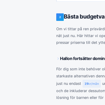
Bästa budgetvale
2
Om vi tittar på ren prisvär
nät just nu. Här hittar vi 
pressar priserna till det ytt
Hallon fortsätter dom
För dig som inte behöver ob
starkaste alternativen de
just nu endast
un
19
kr/mån
och de inkluderar dessutom 
lösning för barnen eller fö