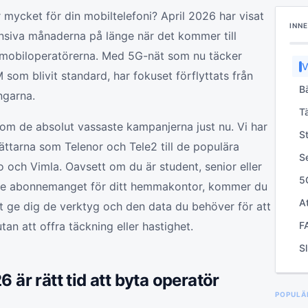
r mycket för din mobiltelefoni? April 2026 har visat
INN
ensiva månaderna på länge när det kommer till
 mobiloperatörerna. Med 5G-nät som nu täcker
V
 som blivit standard, har fokuset förflyttats från
a
B
engarna.
Pr
T
nä
nom de absolut vassaste kampanjerna just nu. Vi har
S
jättarna som Telenor och Tele2 till de populära
ap
S
 och Vimla. Oavsett om du är student, senior eller
bi
5
gaste abonnemanget för ditt hemmakontor, kommer du
sk
A
 att ge dig de verktyg och den data du behöver för att
h
n att offra täckning eller hastighet.
F
m
S
2
s
6 är rätt tid att byta operatör
POPULÄ