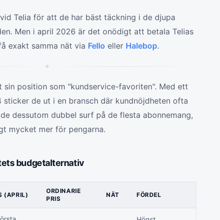
vid Telia för att de har bäst täckning i de djupa
n. Men i april 2026 är det onödigt att betala Telias
n få exakt samma nät via
Fello
eller
Halebop
.
t sin position som "kundservice-favoriten". Med ett
4 sticker de ut i en bransch där kundnöjdheten ofta
er de dessutom dubbel surf på de flesta abonnemang,
ligt mycket mer för pengarna.
tets budgetalternativ
ORDINARIE
 (APRIL)
NÄT
FÖRDEL
PRIS
örsta
Högst