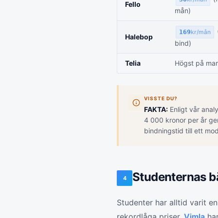
Fello
mån)
169
kr/mån
Halebop
bind)
Telia
Högst på ma
VISSTE DU?
FAKTA:
Enligt vår anal
4 000 kronor per år ge
bindningstid till ett m
Studenternas bäs
4
Studenter har alltid varit e
rekordlåga priser.
Vimla
har