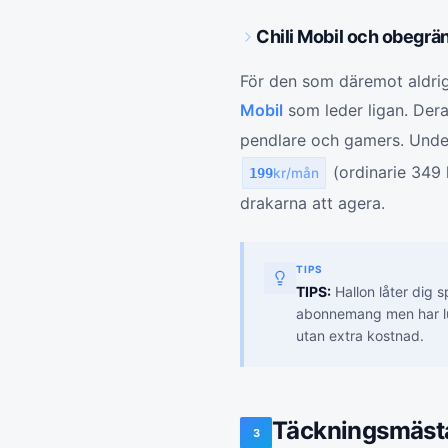
Chili Mobil och obegrän
För den som däremot aldrig v
Mobil
som leder ligan. Deras
pendlare och gamers. Under 
(ordinarie 349 k
199
kr/mån
drakarna att agera.
TIPS
TIPS:
Hallon låter dig s
abonnemang men har lu
utan extra kostnad.
Täckningsmästar
3