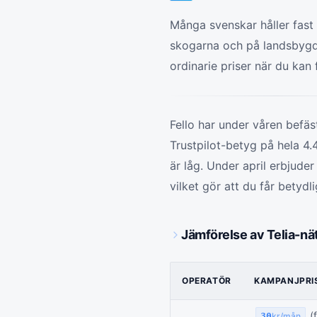
Många svenskar håller fast 
skogarna och på landsbygde
ordinarie priser när du ka
Fello har under våren befäs
Trustpilot-betyg på hela 4.
är låg. Under april erbjud
vilket gör att du får betyd
Jämförelse av Telia-nä
OPERATÖR
KAMPANJPRIS
(f
30
kr/mån