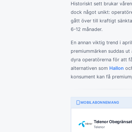
Historiskt sett brukar våre
dock något unikt: operatör
gått över till kraftigt sänkt
6-12 månader.
En annan viktig trend i apr
premiummärken suddas ut al
dyra operatörerna för att f
alternativen som
Hallon
oc
konsument kan få premiumpr
MOBILABONNEMANG
Telenor Obegränsat
Telenor