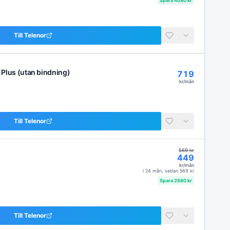
Spara
4080
kr
Till
Telenor
Plus (utan bindning)
719
kr/mån
Till
Telenor
569
kr
449
kr/mån
i
24 mån
, sedan
569
kr
Spara
2880
kr
Till
Telenor