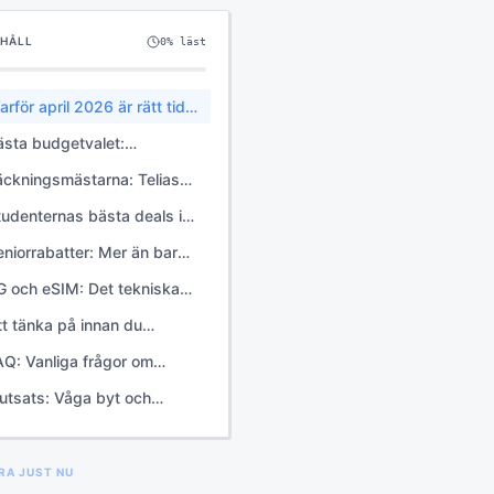
EHÅLL
0
% läst
arför april 2026 är rätt tid
tt byta operatör
ästa budgetvalet:
iskriget i Tres nät
äckningsmästarna: Telias
t till budgetpris
tudenternas bästa deals i
ril
eniorrabatter: Mer än bara
lligt
G och eSIM: Det tekniska
iftet
tt tänka på innan du
ugger på en kampanj
AQ: Vanliga frågor om
obilabonnemang i april
lutsats: Våga byt och
026
para tusenlappar
RA JUST NU