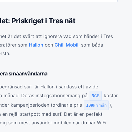
t: Priskriget i Tres nät
dhet är det svårt att ignorera vad som händer i Tres
operatörer som
Hallon
och
Chili Mobil
, som båda
ersta.
inera småanvändarna
egränsad surf är Hallon i särklass ett av de
nna månad. Deras instegsabonnemang på
kostar
5
GB
der kampanjperioden (ordinarie pris
),
109
kr/mån
en rejäl startpott med surf. Det är en perfekt
r dig som mest använder mobilen när du har WiFi.