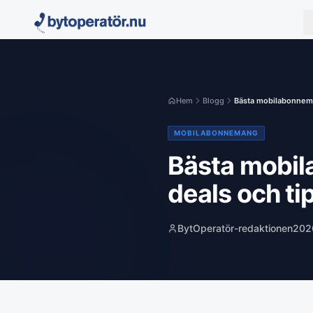
Hem
Blogg
Bästa mobilabonneman
MOBILABONNEMANG
Bästa mobil
deals och ti
BytOperatör-redaktionen
202