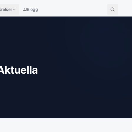
relser
Blogg
Aktuella