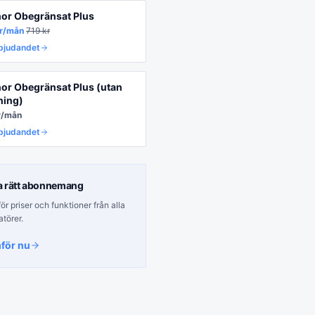
nor Obegränsat Plus
r/mån
719
kr
rbjudandet
nor Obegränsat Plus (utan
ning)
r/mån
rbjudandet
a rätt
abonnemang
r priser och funktioner från alla
atörer.
för nu