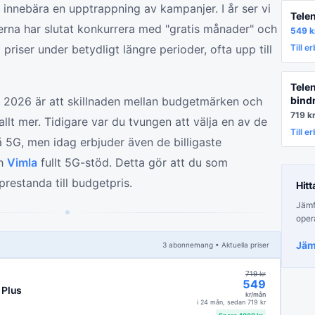
n innebära en upptrappning av kampanjer. I år ser vi
Tele
erna har slutat konkurrera med "gratis månader" och
549
k
a priser under betydligt längre perioder, ofta upp till
Till e
Tele
il 2026 är att skillnaden mellan budgetmärken och
bind
719
k
lt mer. Tidigare var du tvungen att välja en av de
Till e
å 5G, men idag erbjuder även de billigaste
h
Vimla
fullt 5G-stöd. Detta gör att du som
estanda till budgetpris.
Hitt
Jämfö
oper
Jäm
3
abonnemang
• Aktuella priser
719
kr
549
 Plus
kr/mån
i
24 mån
, sedan
719
kr