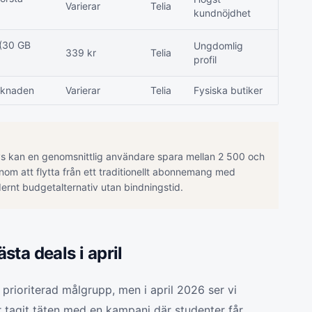
Varierar
Telia
kundnöjdhet
(30 GB
Ungdomlig
339 kr
Telia
profil
rknaden
Varierar
Telia
Fysiska butiker
ys kan en genomsnittlig användare spara mellan 2 500 och
nom att flytta från ett traditionellt abonnemang med
odernt budgetalternativ utan bindningstid.
ta deals i april
n prioriterad målgrupp, men i april 2026 ser vi
 tagit täten med en kampanj där studenter får