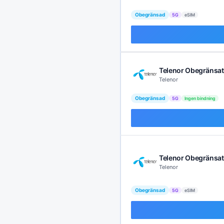
Obegränsad
5G
eSIM
Telenor Obegränsat 
Telenor
Obegränsad
5G
Ingen bindning
Telenor Obegränsat
Telenor
Obegränsad
5G
eSIM