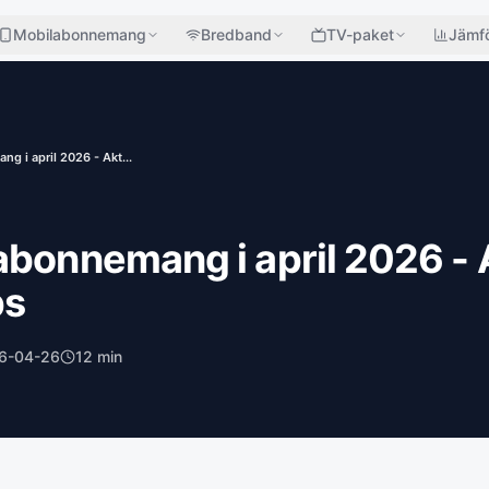
Mobilabonnemang
Bredband
TV-paket
Jämfö
g i april 2026 - Akt...
abonnemang i april 2026 - 
ps
6-04-26
12
min