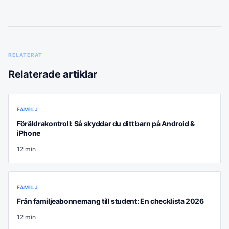
RELATERAT
Relaterade artiklar
FAMILJ
Föräldrakontroll: Så skyddar du ditt barn på Android &
iPhone
12
min
FAMILJ
Från familjeabonnemang till student: En checklista 2026
12
min