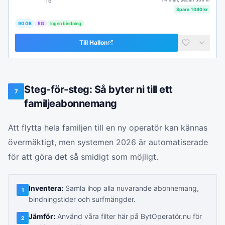
Tre
Spara
1040
kr
90 GB
5G
Ingen bindning
Till
Hallon
Steg-för-steg: Så byter ni till ett
7
familjeabonnemang
Att flytta hela familjen till en ny operatör kan kännas
övermäktigt, men systemen 2026 är automatiserade
för att göra det så smidigt som möjligt.
Inventera:
Samla ihop alla nuvarande abonnemang,
1
bindningstider och surfmängder.
Jämför:
Använd våra filter här på BytOperatör.nu för
2