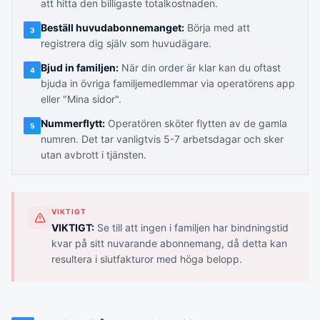
att hitta den billigaste totalkostnaden.
Beställ huvudabonnemanget:
Börja med att
3
registrera dig själv som huvudägare.
Bjud in familjen:
När din order är klar kan du oftast
4
bjuda in övriga familjemedlemmar via operatörens app
eller "Mina sidor".
Nummerflytt:
Operatören sköter flytten av de gamla
5
numren. Det tar vanligtvis 5-7 arbetsdagar och sker
utan avbrott i tjänsten.
VIKTIGT
VIKTIGT:
Se till att ingen i familjen har bindningstid
kvar på sitt nuvarande abonnemang, då detta kan
resultera i slutfakturor med höga belopp.