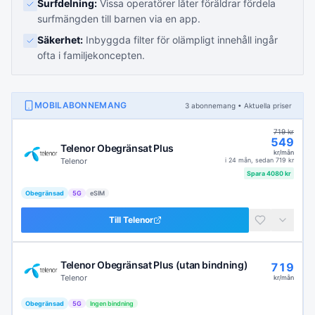
Surfdelning:
Vissa operatörer låter föräldrar fördela
surfmängden till barnen via en app.
Säkerhet:
Inbyggda filter för olämpligt innehåll ingår
ofta i familjekoncepten.
MOBILABONNEMANG
3
abonnemang
• Aktuella priser
719
kr
549
Telenor Obegränsat Plus
kr/mån
Telenor
i
24 mån
, sedan
719
kr
Spara
4080
kr
Obegränsad
5G
eSIM
Till
Telenor
Telenor Obegränsat Plus (utan bindning)
719
Telenor
kr/mån
Obegränsad
5G
Ingen bindning