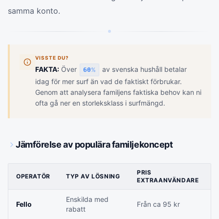
samma konto.
VISSTE DU?
FAKTA:
Över
av svenska hushåll betalar
60
%
idag för mer surf än vad de faktiskt förbrukar.
Genom att analysera familjens faktiska behov kan ni
ofta gå ner en storleksklass i surfmängd.
Jämförelse av populära familjekoncept
PRIS
OPERATÖR
TYP AV LÖSNING
P
EXTRAANVÄNDARE
Enskilda med
K
Fello
Från ca 95 kr
rabatt
(