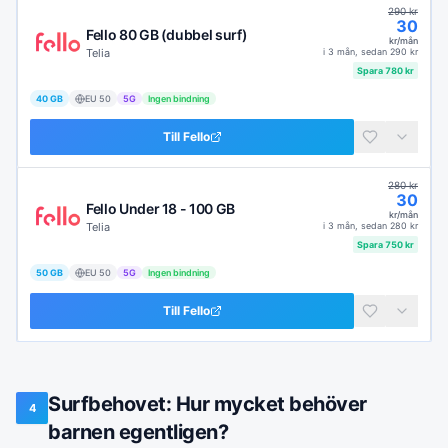
290
kr
30
Fello 80 GB (dubbel surf)
kr/mån
Telia
i
3 mån
, sedan
290
kr
Spara
780
kr
40 GB
EU
50
5G
Ingen bindning
Till
Fello
280
kr
30
Fello Under 18 - 100 GB
kr/mån
Telia
i
3 mån
, sedan
280
kr
Spara
750
kr
50 GB
EU
50
5G
Ingen bindning
Till
Fello
Surfbehovet: Hur mycket behöver
4
barnen egentligen?