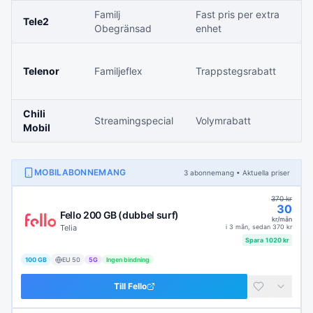
Familj
Fast pris per extra
S
Tele2
Obegränsad
enhet
d
F
Telenor
Familjeflex
Trappstegsrabatt
s
m
Chili
D
Streamingspecial
Volymrabatt
Mobil
m
MOBILABONNEMANG
3
abonnemang
• Aktuella priser
370
kr
30
Fello 200 GB (dubbel surf)
kr/mån
Telia
i
3 mån
, sedan
370
kr
Spara
1020
kr
100 GB
EU
50
5G
Ingen bindning
Till
Fello