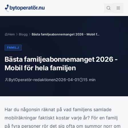
Hem
Blogg
Bästa familjeabonnemanget 2026 - Mobil f...
FAMILJ
Bästa familjeabonnemanget 2026 -
Mobil för hela familjen
BytOperatör-redaktionen
2026-04-01
15
min
Har du någonsin räknat på vad familjens samlade
mobilräkningar faktiskt kostar varje år? För en familj
på fyra personer rör det sig ofta om summor norr om