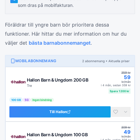
som dras på mobilfakturan.
Föräldrar till yngre barn bör prioritera dessa
funktioner. Här hittar du mer information om hur du
väljer det
bästa barnabonnemanget
.
MOBILABONNEMANG
2
abonnemang
• Aktuella priser
359
kr
59
Hallon Barn & Ungdom 200 GB
kr/mån
Tre
i
4 mån
, sedan
359
kr
Spara
1200
kr
100 GB
5G
Ingen bindning
Till
Hallon
309
kr
49
Hallon Barn & Ungdom 100 GB
kr/mån
i
4 mån
, sedan
309
kr