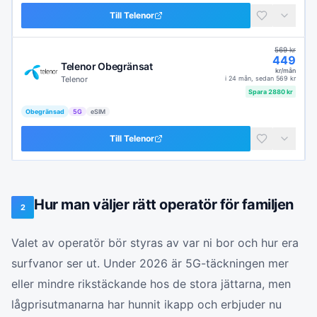
Till
Telenor
569
kr
449
Telenor Obegränsat
kr/mån
Telenor
i
24 mån
, sedan
569
kr
Spara
2880
kr
Obegränsad
5G
eSIM
Till
Telenor
Hur man väljer rätt operatör för familjen
2
Valet av operatör bör styras av var ni bor och hur era
surfvanor ser ut. Under 2026 är 5G-täckningen mer
eller mindre rikstäckande hos de stora jättarna, men
lågprisutmanarna har hunnit ikapp och erbjuder nu