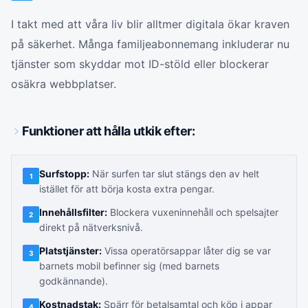
I takt med att våra liv blir alltmer digitala ökar kraven
på säkerhet. Många familjeabonnemang inkluderar nu
tjänster som skyddar mot ID-stöld eller blockerar
osäkra webbplatser.
Funktioner att hålla utkik efter:
Surfstopp:
När surfen tar slut stängs den av helt
1
istället för att börja kosta extra pengar.
Innehållsfilter:
Blockera vuxeninnehåll och spelsajter
2
direkt på nätverksnivå.
Platstjänster:
Vissa operatörsappar låter dig se var
3
barnets mobil befinner sig (med barnets
godkännande).
Kostnadstak:
Spärr för betalsamtal och köp i appar
4