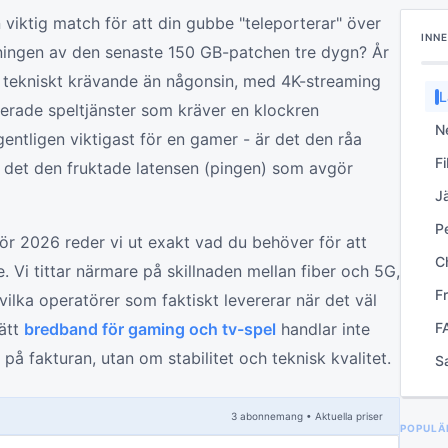
n viktig match för att din gubbe "teleporterar" över
INN
ningen av den senaste 150 GB-patchen tre dygn? År
 tekniskt krävande än någonsin, med 4K-streaming
L
serade speltjänster som kräver en klockren
v
N
ntligen viktigast för en gamer - är det den råa
st
Fi
är det den fruktade latensen (pingen) som avgör
f
J
o
P
2
ör 2026 reder vi ut exakt vad du behöver för att
op
Ch
. Vi tittar närmare på skillnaden mellan fiber och 5G,
s
F
vilka operatörer som faktiskt levererar när det väl
G
rätt
bredband för gaming och tv-spel
handlar inte
F
b
å fakturan, utan om stabilitet och teknisk kvalitet.
S
op
3
abonnemang
• Aktuella priser
POPULÄ