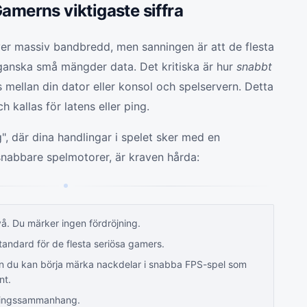
Gamerns viktigaste siffra
er massiv bandbredd, men sanningen är att de flesta
 ganska små mängder data. Det kritiska är hur
snabbt
mellan din dator eller konsol och spelservern. Detta
h kallas för latens eller ping.
g", där dina handlingar i spelet sker med en
snabbare spelmotorer, är kraven hårda:
vå. Du märker ingen fördröjning.
andard för de flesta seriösa gamers.
n du kan börja märka nackdelar i snabba FPS-spel som
nt.
vlingssammanhang.