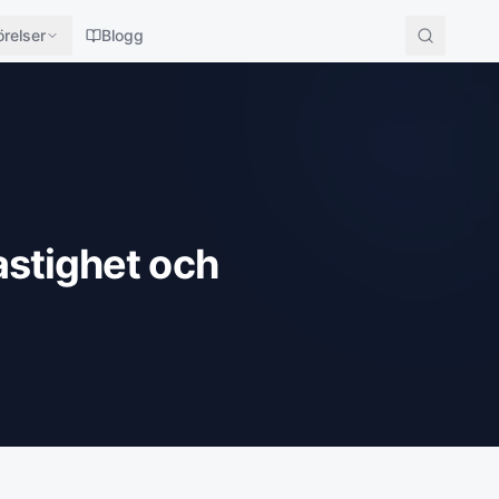
relser
Blogg
astighet och