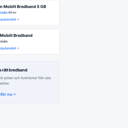
on Mobilt Bredband 5 GB
/mån
89
kr
rbjudandet
o Mobilt Bredband
/mån
rbjudandet
a rätt
bredband
r priser och funktioner från alla
atörer.
för nu