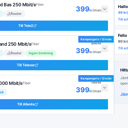
d Bas 250 Mbit/s
Fiber
Hall
399
kr/man
49
kr
t
Router
Till e
Till
Tele2
Fell
Kampanjpris i
12 mån
90
kr
and 250 Mbit/s
599
kr
Fiber
Till e
399
kr/man
t
Router
Ingen bindning
Till
Telenor
Hitt
Jämfö
Kampanjpris i
12 mån
1000 Mbit/s
749
kr
Fiber
oper
399
kr/man
it
Jäm
Till
Allente