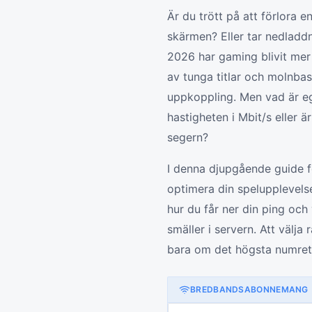
Är du trött på att förlora e
skärmen? Eller tar nedladd
2026 har gaming blivit mer
av tunga titlar och molnba
uppkoppling. Men vad är ege
hastigheten i Mbit/s eller 
segern?
I denna djupgående guide f
optimera din spelupplevelse
hur du får ner din ping och 
smäller i servern. Att välja 
bara om det högsta numret p
BREDBANDSABONNEMANG