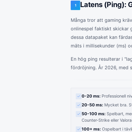
Latens (Ping): 
1
Många tror att gaming kräv
onlinespel faktiskt skickar
dessa datapaket kan färdas 
mäts i millisekunder (ms) oc
En hög ping resulterar i "la
fördröjning. År 2026, med 
0-20 ms:
Professionell ni
20-50 ms:
Mycket bra. St
50-100 ms:
Spelbart, me
Counter-Strike eller Valora
100+ ms:
Ospelbart i tä