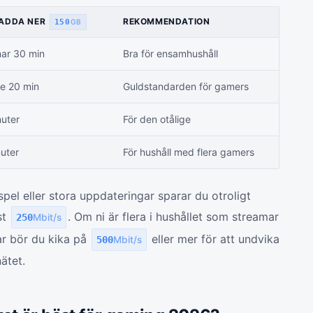
LADDA NER
REKOMMENDATION
150
GB
ar 30 min
Bra för ensamhushåll
e 20 min
Guldstandarden för gamers
uter
För den otålige
uter
För hushåll med flera gamers
pel eller stora uppdateringar sparar du otroligt
st
. Om ni är flera i hushållet som streamar
250
Mbit/s
ar bör du kika på
eller mer för att undvika
500
Mbit/s
ätet.