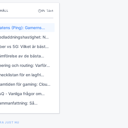
EHÅLL
0
% läst
atens (Ping): Gamerns
iktigaste siffra
edladdningshastighet: När
orleken spelar roll
ber vs 5G: Vilket är bäst
ör gaming 2026?
ämförelse av de bästa
peratörerna för gaming
eering och routing: Varför
026
eratörsvalet spelar roll
ecklistan för en lagfri
pelupplevelse
ramtiden för gaming: Cloud
aming och 8K
AQ - Vanliga frågor om
redband för gaming
ammanfattning: Så
timerar du för vinst
RA JUST NU