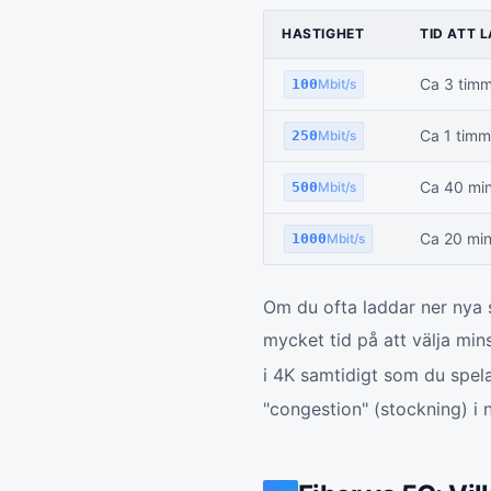
HASTIGHET
TID ATT 
Ca 3 timm
100
Mbit/s
Ca 1 timm
250
Mbit/s
Ca 40 min
500
Mbit/s
Ca 20 min
1000
Mbit/s
Om du ofta laddar ner nya s
mycket tid på att välja min
i 4K samtidigt som du spel
"congestion" (stockning) i n