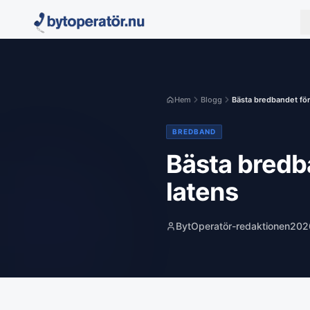
Hem
Blogg
Bästa bredbandet för
BREDBAND
Bästa bredb
latens
BytOperatör-redaktionen
202