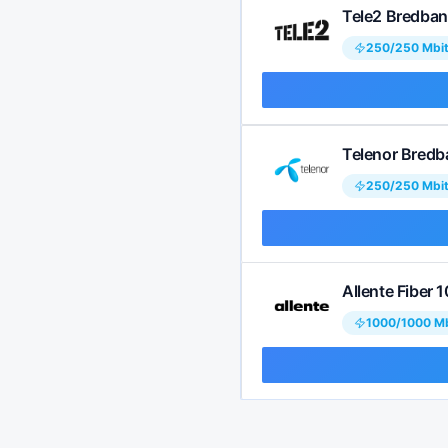
Tele2 Bredban
250
/
250
Mbi
Telenor Bredb
250
/
250
Mbi
Allente Fiber 
1000
/
1000
Mb