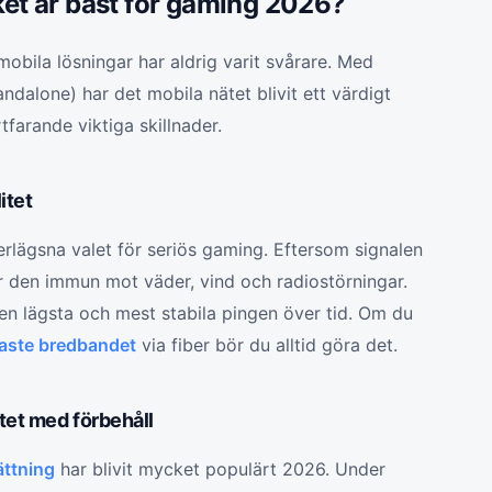
lket är bäst för gaming 2026?
mobila lösningar har aldrig varit svårare. Med
dalone) har det mobila nätet blivit ett värdigt
rtfarande viktiga skillnader.
itet
erlägsna valet för seriös gaming. Eftersom signalen
 är den immun mot väder, vind och radiostörningar.
den lägsta och mest stabila pingen över tid. Om du
igaste bredbandet
via fiber bör du alltid göra det.
tet med förbehåll
ättning
har blivit mycket populärt 2026. Under