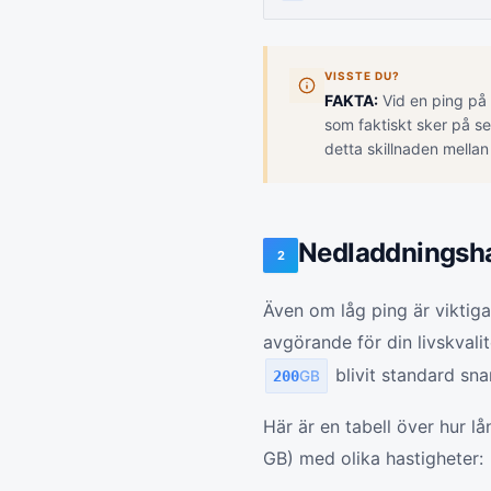
VISSTE DU?
FAKTA:
Vid en ping på 
som faktiskt sker på ser
detta skillnaden mellan 
Nedladdningshas
2
Även om låg ping är viktiga
avgörande för din livskval
blivit standard sna
200
GB
Här är en tabell över hur l
GB) med olika hastigheter: