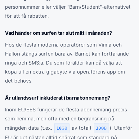
personnummer eller väljer "Barn/Student"-alternativet
för att få rabatten.
Vad händer om surfen tar slut mitt i månaden?
Hos de flesta moderna operatörer som Vimla och
Hallon stängs surfen bara av. Barnet kan fortfarande
ringa och SMS:a. Du som förälder kan då välja att
köpa till en extra gigabyte via operatörens app om
det behövs.
Är utlandssurf inkluderat i barnabonnemang?
Inom EU/EES fungerar de flesta abonnemang precis
som hemma, men ofta med en begränsning på
mängden data (t.ex.
av totalt
). Utanför
10
GB
20
GB
EU är det nästan alltid spärrat som standard på