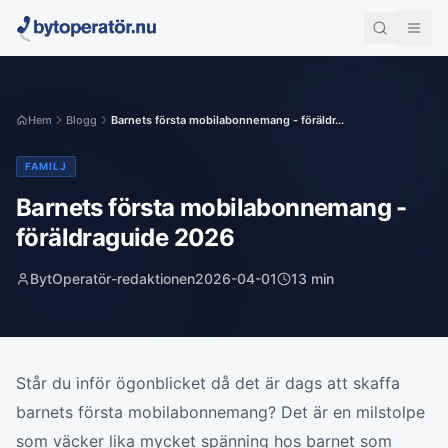
Hem
Blogg
Barnets första mobilabonnemang - föräldr...
FAMILJ
Barnets första mobilabonnemang -
föräldraguide 2026
BytOperatör-redaktionen
2026-04-01
13
min
Står du inför ögonblicket då det är dags att skaffa
barnets första mobilabonnemang? Det är en milstolpe
som väcker lika mycket spänning hos barnet som