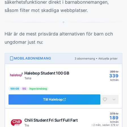
säkerhetsfunktioner direkt i barnabonnemangen,
såsom filter mot skadliga webbplatser.
Här är de mest prisvärda alternativen för barn och
ungdomar just nu:
MOBILABONNEMANG
3
abonnemang
• Aktuella priser
399
kr
Halebop Student 100 GB
339
Telia
kr/mån
100 GB
5G
Ingen bindning
Till
Halebop
379
kr
189
Chili Student Fri Surf Full Fart
kr/mån
Tre
i
2 mån
, sedan
379
kr