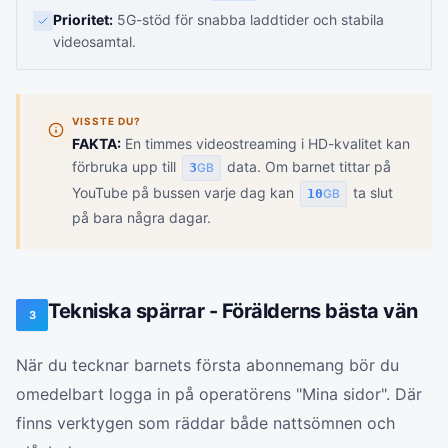
Prioritet:
5G-stöd för snabba laddtider och stabila
videosamtal.
VISSTE DU?
FAKTA:
En timmes videostreaming i HD-kvalitet kan
förbruka upp till
data. Om barnet tittar på
3
GB
YouTube på bussen varje dag kan
ta slut
10
GB
på bara några dagar.
Tekniska spärrar - Förälderns bästa vän
3
När du tecknar barnets första abonnemang bör du
omedelbart logga in på operatörens "Mina sidor". Där
finns verktygen som räddar både nattsömnen och