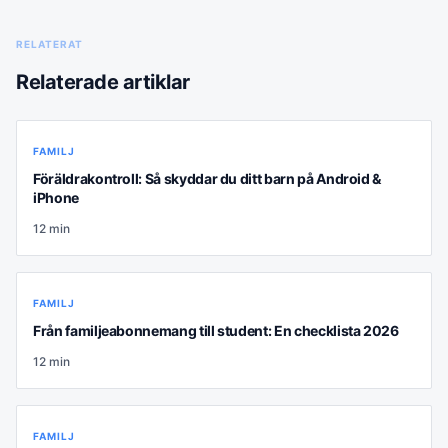
RELATERAT
Relaterade artiklar
FAMILJ
Föräldrakontroll: Så skyddar du ditt barn på Android &
iPhone
12
min
FAMILJ
Från familjeabonnemang till student: En checklista 2026
12
min
FAMILJ