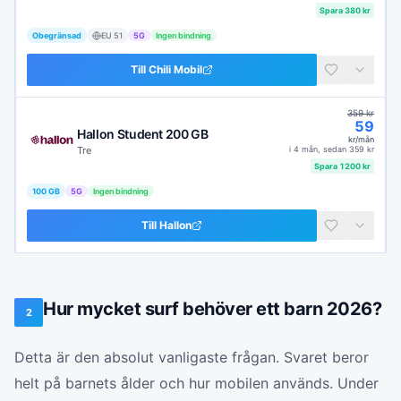
Spara
380
kr
Obegränsad
EU
51
5G
Ingen bindning
Till
Chili Mobil
359
kr
59
Hallon Student 200 GB
kr/mån
Tre
i
4 mån
, sedan
359
kr
Spara
1200
kr
100 GB
5G
Ingen bindning
Till
Hallon
Hur mycket surf behöver ett barn 2026?
2
Detta är den absolut vanligaste frågan. Svaret beror
helt på barnets ålder och hur mobilen används. Under