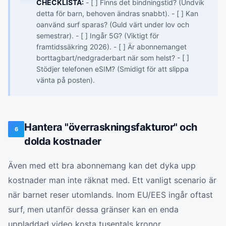
CHECKLISTA:
- [ ] Finns det bindningstid? (Undvik
detta för barn, behoven ändras snabbt). - [ ] Kan
oanvänd surf sparas? (Guld värt under lov och
semestrar). - [ ] Ingår 5G? (Viktigt för
framtidssäkring 2026). - [ ] Är abonnemanget
borttagbart/nedgraderbart när som helst? - [ ]
Stödjer telefonen eSIM? (Smidigt för att slippa
vänta på posten).
Hantera "överraskningsfakturor" och
6
dolda kostnader
Även med ett bra abonnemang kan det dyka upp
kostnader man inte räknat med. Ett vanligt scenario är
när barnet reser utomlands. Inom EU/EES ingår oftast
surf, men utanför dessa gränser kan en enda
uppladdad video kosta tusentals kronor.