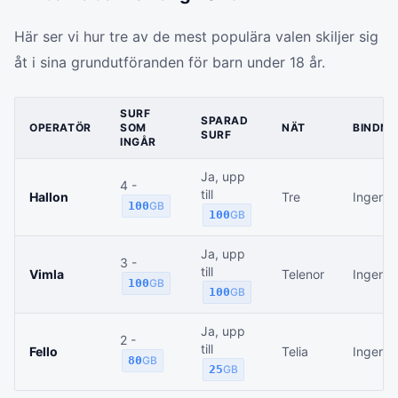
Här ser vi hur tre av de mest populära valen skiljer sig
åt i sina grundutföranden för barn under 18 år.
SURF
SPARAD
OPERATÖR
SOM
NÄT
BINDNI
SURF
INGÅR
Ja, upp
4 -
till
Hallon
Tre
Ingen
100
GB
100
GB
Ja, upp
3 -
till
Vimla
Telenor
Ingen
100
GB
100
GB
Ja, upp
2 -
till
Fello
Telia
Ingen
80
GB
25
GB