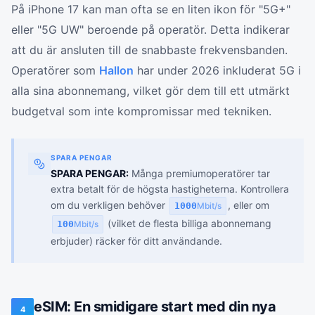
På iPhone 17 kan man ofta se en liten ikon för "5G+"
eller "5G UW" beroende på operatör. Detta indikerar
att du är ansluten till de snabbaste frekvensbanden.
Operatörer som
Hallon
har under 2026 inkluderat 5G i
alla sina abonnemang, vilket gör dem till ett utmärkt
budgetval som inte kompromissar med tekniken.
SPARA PENGAR
SPARA PENGAR:
Många premiumoperatörer tar
extra betalt för de högsta hastigheterna. Kontrollera
om du verkligen behöver
, eller om
1000
Mbit/s
(vilket de flesta billiga abonnemang
100
Mbit/s
erbjuder) räcker för ditt användande.
eSIM: En smidigare start med din nya
4