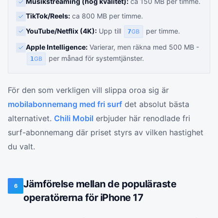
Musikstreaming (hög kvalitet):
ca 150 MB per timme.
TikTok/Reels:
ca 800 MB per timme.
YouTube/Netflix (4K):
Upp till
per timme.
7
GB
Apple Intelligence:
Varierar, men räkna med 500 MB -
per månad för systemtjänster.
1
GB
För den som verkligen vill slippa oroa sig är
mobilabonnemang med fri surf
det absolut bästa
alternativet.
Chili Mobil
erbjuder här renodlade fri
surf-abonnemang där priset styrs av vilken hastighet
du valt.
Jämförelse mellan de populäraste
6
operatörerna för iPhone 17