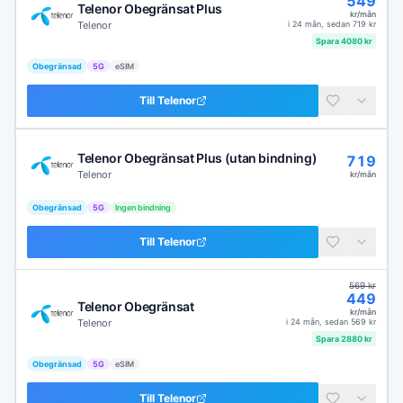
549
Telenor Obegränsat Plus
kr/mån
Telenor
i
24 mån
, sedan
719
kr
Spara
4080
kr
Obegränsad
5G
eSIM
Till
Telenor
Telenor Obegränsat Plus (utan bindning)
719
Telenor
kr/mån
Obegränsad
5G
Ingen bindning
Till
Telenor
569
kr
449
Telenor Obegränsat
kr/mån
Telenor
i
24 mån
, sedan
569
kr
Spara
2880
kr
Obegränsad
5G
eSIM
Till
Telenor