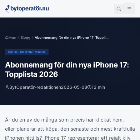
Hem
Blogg
Abonnemang för din nya iPhone 17: Toppli...
MOBILABONNEMANG
Abonnemang för din nya iPhone 17:
Topplista 2026
BytOperatör-redaktionen
2026-05-08
12
min
Är du en av de många som precis har klickat hem,
eller planerar att köpa, den senaste och mest kraftfulla
iPhonen hittills? iPhone 17 representerar ett rejält kliv