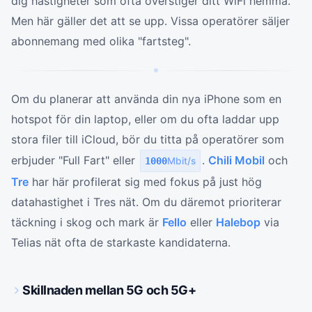
dig hastigheter som ofta överstiger ditt WiFi hemma.
Men här gäller det att se upp. Vissa operatörer säljer
abonnemang med olika "fartsteg".
Om du planerar att använda din nya iPhone som en
hotspot för din laptop, eller om du ofta laddar upp
stora filer till iCloud, bör du titta på operatörer som
erbjuder "Full Fart" eller
.
Chili Mobil
och
1000
Mbit/s
Tre
har här profilerat sig med fokus på just hög
datahastighet i Tres nät. Om du däremot prioriterar
täckning i skog och mark är
Fello
eller
Halebop
via
Telias nät ofta de starkaste kandidaterna.
Skillnaden mellan 5G och 5G+