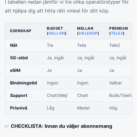
I tabellen nedan jämför vi tre olika operatörstyper för
att hjälpa dig att hitta rätt vinkel för ditt köp.
BUDGET
MELLAN
PREMIUM
EGENSKAP
(
HALLON
)
(
HALEBOP
)
(
TELE2
)
Nät
Tre
Telia
Tele2
5G-stöd
Ja, ingår
Ja, ingår
Ja, ingår
eSIM
Ja
Ja
Ja
Bindningstid
Ingen
Ingen
Valbar
Support
Chatt/Mejl
Chatt
Butik/Telefon
Prisnivå
Låg
Medel
Hög
✅
CHECKLISTA: Innan du väljer abonnemang