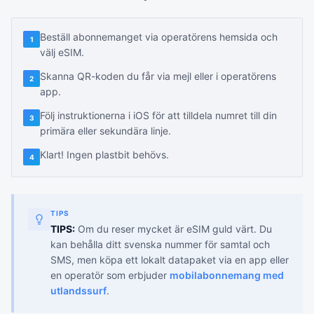
Beställ abonnemanget via operatörens hemsida och
1
välj eSIM.
Skanna QR-koden du får via mejl eller i operatörens
2
app.
Följ instruktionerna i iOS för att tilldela numret till din
3
primära eller sekundära linje.
Klart! Ingen plastbit behövs.
4
TIPS
TIPS:
Om du reser mycket är eSIM guld värt. Du
kan behålla ditt svenska nummer för samtal och
SMS, men köpa ett lokalt datapaket via en app eller
en operatör som erbjuder
mobilabonnemang med
utlandssurf
.